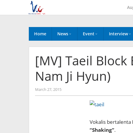
Skip
Au
to
content
Home
News
Event
Interview
[MV] Taeil Block 
Nam Ji Hyun)
by
March 27, 2015
Koreanindo
Vokalis bertalenta
“Shaking”
.