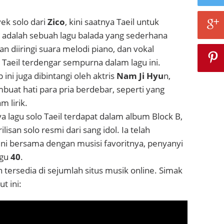
ek solo dari
Zico
, kini saatnya Taeil untuk
” adalah sebuah lagu balada yang sederhana
 diiringi suara melodi piano, dan vokal
Taeil terdengar sempurna dalam lagu ini.
ip ini juga dibintangi oleh aktris
Nam Ji Hyu
n,
uat hati para pria berdebar, seperti yang
m lirik.
 lagu solo Taeil terdapat dalam album Block B,
lisan solo resmi dari sang idol. Ia telah
ni bersama dengan musisi favoritnya, penyanyi
agu
40
.
h tersedia di sejumlah situs musik online. Simak
t ini: