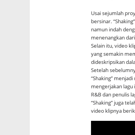
Usai sejumlah proy
bersinar. “Shaking
namun indah dengan
menenangkan dari 
Selain itu, video kl
yang semakin memb
dideskripsikan dala
Setelah sebelumnya
“Shaking” menjadi ri
mengerjakan lagu i
R&B dan penulis l
“Shaking” juga tela
video klipnya beriku