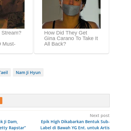
Taeil
Nam Ji Hyun
Next post
k Ji Dam,
Epik High Dikabarkan Bentuk Sub-
etty Rapstar”
Label di Bawah YG Ent. untuk Artis