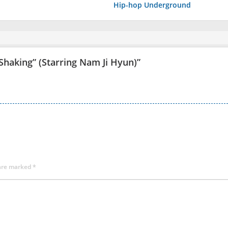
Hip-hop Underground
“Shaking” (Starring Nam Ji Hyun)
”
 are marked
*