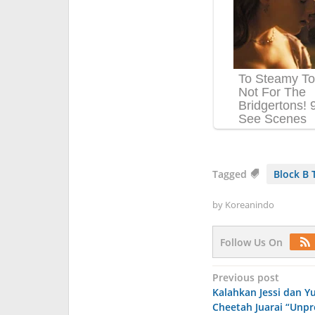
Tagged
Block B 
by
Koreanindo
Follow Us On
Post
Previous post
Kalahkan Jessi dan Yu
navigation
Cheetah Juarai “Unpr