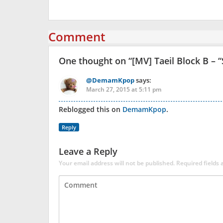
Comment
One thought on “
[MV] Taeil Block B – 
@DemamKpop
says:
March 27, 2015 at 5:11 pm
Reblogged this on
DemamKpop
.
Reply
Leave a Reply
Your email address will not be published.
Required fields