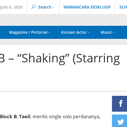
gust 6, 2026
Search
WAWANCARA EKSKLUSIF
SCH
Magazine / Pictorial
Korean Actor
Music
B – “Shaking” (Starring
Block B
,
Taeil
, merilis single solo perdananya,