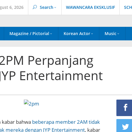
gust 6, 2026
Search
WAWANCARA EKSKLUSIF
SCH
Magazine / Pictorial
Korean Actor
Music
2PM Perpanjang
JYP Entertainment
a kabar bahwa
beberapa member 2AM tidak
ak mereka dengan JYP Entertainment
, kabar