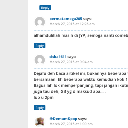
Reply
permatamega205
says:
March 27, 2015 at 12:26 am
alhamdulillah masih di JYP, semoga nanti comeb
Reply
siska1611
says:
March 27, 2015 at 9:04 am
Dejafu deh baca artikel ini, bukannya beberap
bersamaan. Eh beberapa waktu kemudian kok 1 
Bagus lah lok memperpanjang, tapi jangan ikutin
juga tau deh, GB yg dimaksud apa…..
lup u 2pm
Reply
@DemamKpop
says:
March 27, 2015 at 1:00 pm