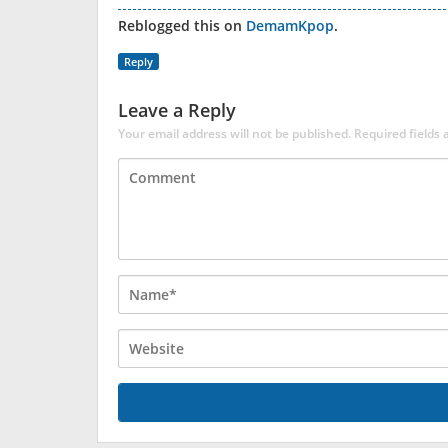
Reblogged this on
DemamKpop
.
Reply
Leave a Reply
Your email address will not be published.
Required fields