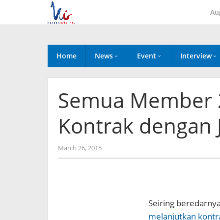
Skip
Au
to
content
Home
News
Event
Interview
Semua Member 
Kontrak dengan 
by
March 26, 2015
Koreanindo
Seiring beredarny
melanjutkan kontr