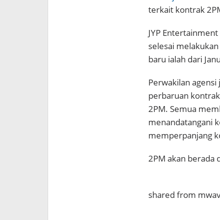
terkait kontrak 2P
JYP Entertainmen
selesai melakukan
baru ialah dari Jan
Perwakilan agensi
perbaruan kontra
2PM. Semua membe
menandatangani ko
memperpanjang ko
2PM akan berada di
shared from mwa