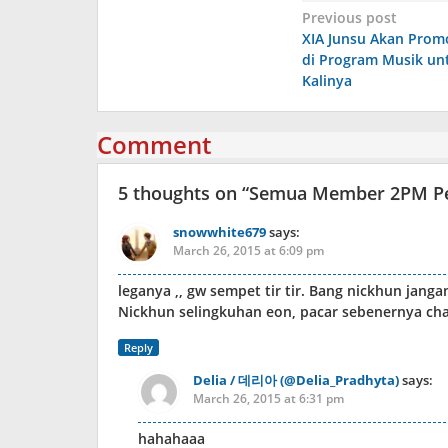
Post
Previous post
XIA Junsu Akan Promo
navigation
di Program Musik un
Kalinya
Comment
5 thoughts on “
Semua Member 2PM Per
snowwhite679
says:
March 26, 2015 at 6:09 pm
leganya ,, gw sempet tir tir. Bang nickhun janga
Nickhun selingkuhan eon, pacar sebenernya ch
Reply
Delia / 데리아 (@Delia_Pradhyta)
says:
March 26, 2015 at 6:31 pm
hahahaaa