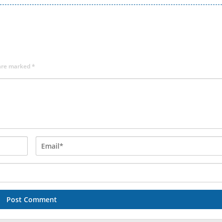
 are marked
*