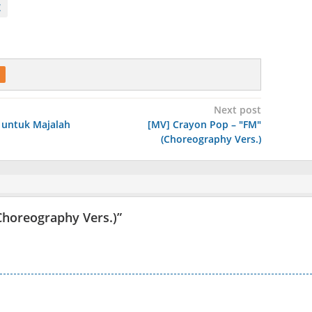
Z
Next post
 untuk Majalah
[MV] Crayon Pop – "FM"
(Choreography Vers.)
(Choreography Vers.)
”