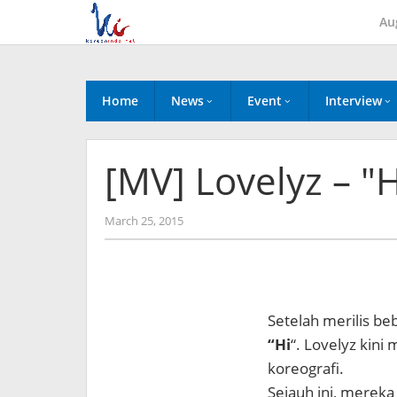
Skip
Au
to
content
Home
News
Event
Interview
[MV] Lovelyz – "
by
March 25, 2015
Koreanindo
Setelah merilis b
“Hi
“. Lovelyz kini
koreografi.
Sejauh ini, mereka