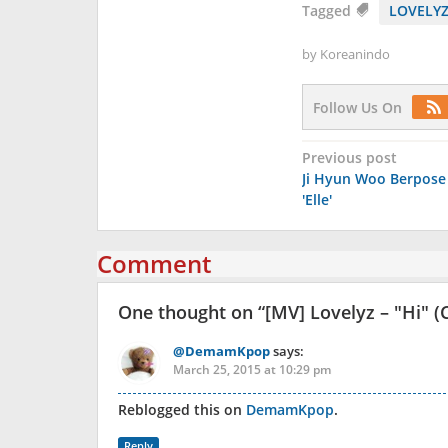
Tagged
LOVELY
by
Koreanindo
Follow Us On
Post
Previous post
Ji Hyun Woo Berpose
navigation
'Elle'
Comment
One thought on “
[MV] Lovelyz – "Hi" 
@DemamKpop
says:
March 25, 2015 at 10:29 pm
Reblogged this on
DemamKpop
.
Reply