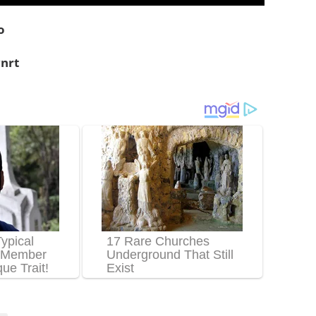
o
nrt