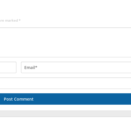
 are marked
*