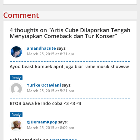
Comment
4 thoughts on “
Artis Cube Dilaporkan Tengah
Menyiapkan Comeback dan Tur Konser
”
amandhacute
says:
March 25, 2015 at 8:31 am
Ayoo beast kombek april juga biar rame musik showww
Reply
Yurike Octaviani
says:
March 25, 2015 at 5:21 pm
BTOB bawa ke Indo coba <3 <3 <3
Reply
@DemamKpop
says:
March 25, 2015 at 8:09 pm