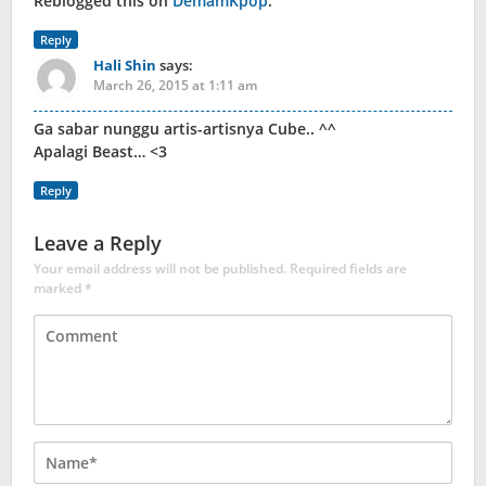
Reblogged this on
DemamKpop
.
Reply
Hali Shin
says:
March 26, 2015 at 1:11 am
Ga sabar nunggu artis-artisnya Cube.. ^^
Apalagi Beast… <3
Reply
Leave a Reply
Your email address will not be published.
Required fields are
marked
*