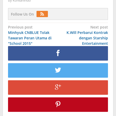
by
Koreanindo
Follow Us On
Post
Previous post
Next post
Minhyuk CNBLUE Tolak
K.Will Perbarui Kontrak
navigation
Tawaran Peran Utama di
dengan Starship
"School 2015"
Entertainment