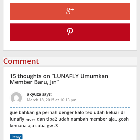
Comment
15 thoughts on “
LUNAFLY Umumkan
Member Baru, Jin
”
akyuza
says:
March 18, 2015 at 10:13 pm
gue bahkan ga pernah denger kalo teo udah keluar dr
lunafly ㅠ.ㅠ dan tiba2 udah nambah member aja.. gosh
kemana aja coba gw :3
Reply