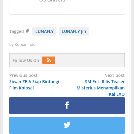
Tagged
LUNAFLY
LUNAFLY Jin
by
Koreanindo
Follow Us On
Post
Previous post
Next post
Siwan ZE:A Siap Bintangi
SM Ent. Rilis Teaser
navigation
Film Kolosal
Misterius Menampilkan
Kai EXO