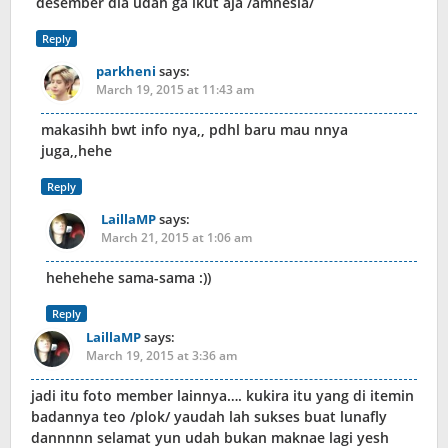
desember dia udah ga ikut aja /amnesia/
Reply
parkheni
says:
March 19, 2015 at 11:43 am
makasihh bwt info nya,, pdhl baru mau nnya
juga,,hehe
Reply
LaillaMP
says:
March 21, 2015 at 1:06 am
hehehehe sama-sama :))
Reply
LaillaMP
says:
March 19, 2015 at 3:36 am
jadi itu foto member lainnya…. kukira itu yang di itemin
badannya teo /plok/ yaudah lah sukses buat lunafly
dannnnn selamat yun udah bukan maknae lagi yesh