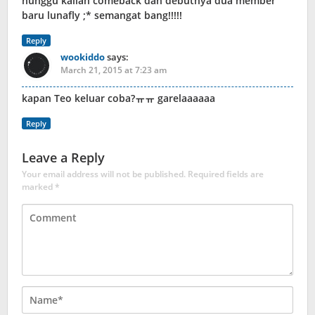
nunggu kalian comeback dan debutnya dua member
baru lunafly ;* semangat bang!!!!!
Reply
wookiddo
says:
March 21, 2015 at 7:23 am
kapan Teo keluar coba?ㅠㅠ garelaaaaaa
Reply
Leave a Reply
Your email address will not be published.
Required fields are
marked
*