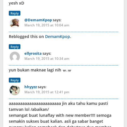
yesh xD
Reply
@DemamKpop
says:
March 19, 2015 at 10:04 am
Reblogged this on
DemamKpop
.
Reply
ellyrosita
says:
March 19, 2015 at 10:34 am
yun bukan maknae lagi nih ㅠ.ㅠ
Reply
hhyyzz
says:
March 19, 2015 at 12:41 pm
aaaaaaaaaaaaaaaaaaaaaaa jin aku tahu kamu pasti
tamvan lol /abaikan/
semangat buat lunaflay with new member!!!! semoga
semakin sukses buat kalian. asli ga sabar banget