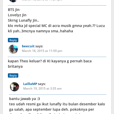
BTS Jin
Lovelyz Jin
Skrng Lunafly Jin..
klo mrka jd special MC di acra musik gmna yeah.?? Lucu
kli yah..3mcnya namnya sma..hahaha
Reply
beecuit
says:
March 18, 2015 at 11:59 pm
kapan Theo keluar? di KI kayanya g pernah baca
britanya
Reply
LaillaMP
says:
March 19, 2015 at 3:35 am
bantu jawab ya :3
teo udah resmi ga ikut lunafly itu bulan desember kalo
ga salah, apa september lupa deh. pokoknya per