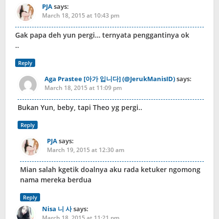
PJA
says:
March 18, 2015 at 10:43 pm
Gak papa deh yun pergi… ternyata penggantinya ok
..
Reply
Aga Prastee [아가 입니다] (@JerukManisID)
says:
March 18, 2015 at 11:09 pm
Bukan Yun, beby, tapi Theo yg pergi..
Reply
PJA
says:
March 19, 2015 at 12:30 am
Mian salah kgetik doalnya aku rada ketuker ngomong
nama mereka berdua
Reply
Nisa 니 사
says:
March 18, 2015 at 11:21 pm