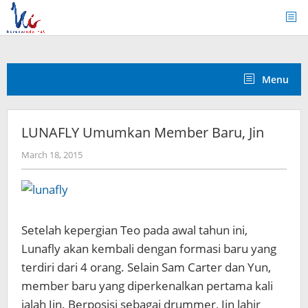
Skip
to
content
Menu
LUNAFLY Umumkan Member Baru, Jin
by
March 18, 2015
Koreanindo
Setelah kepergian Teo pada awal tahun ini,
Lunafly akan kembali dengan formasi baru yang
terdiri dari 4 orang. Selain Sam Carter dan Yun,
member baru yang diperkenalkan pertama kali
ialah Jin. Berposisi sebagai drummer, Jin lahir