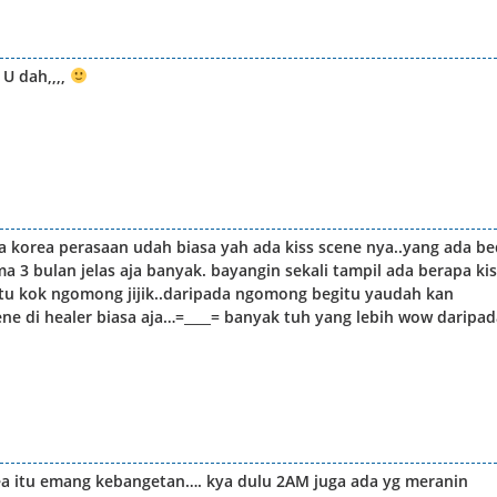
U dah,,,,
ma korea perasaan udah biasa yah ada kiss scene nya..yang ada be
ma 3 bulan jelas aja banyak. bayangin sekali tampil ada berapa ki
 gitu kok ngomong jijik..daripada ngomong begitu yaudah kan
ene di healer biasa aja…=____= banyak tuh yang lebih wow daripad
rea itu emang kebangetan…. kya dulu 2AM juga ada yg meranin