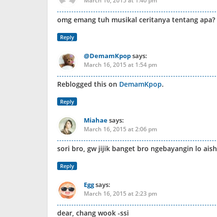
March 16, 2015 at 1:40 pm
omg emang tuh musikal ceritanya tentang apa? 
Reply
@DemamKpop
says:
March 16, 2015 at 1:54 pm
Reblogged this on
DemamKpop
.
Reply
Miahae
says:
March 16, 2015 at 2:06 pm
sori bro, gw jijik banget bro ngebayangin lo aish
Reply
Egg
says:
March 16, 2015 at 2:23 pm
dear, chang wook -ssi