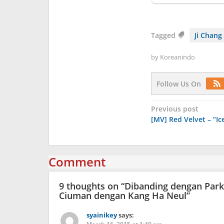
Tagged
Ji Chan
by
Koreanindo
Follow Us On
Post
Previous post
[MV] Red Velvet – “I
navigation
Comment
9 thoughts on “
Dibanding dengan Park
Ciuman dengan Kang Ha Neul
”
syainikey
says: