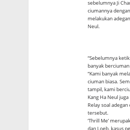
sebelumnya Ji Cha
ciumannya dengan P
melakukan adegan 
Neul.
“Sebelumnya ketika
banyak berciuman 
“Kami banyak mela
ciuman biasa. Sem
tampil, kami berci
Kang Ha Neul juga
Relay soal adegan
tersebut.
‘Thrill Me’ merup
dan Loeb, kasus p