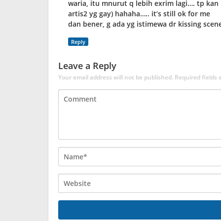
waria, itu mnurut q lebih exrim lagi…. tp k
artis2 yg gay) hahaha….. it’s still ok for me
dan bener, g ada yg istimewa dr kissing scene
Reply
Leave a Reply
Your email address will not be published.
Required fields