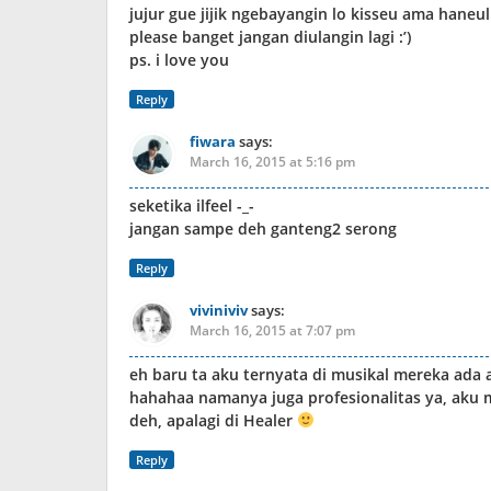
jujur gue jijik ngebayangin lo kisseu ama hane
please banget jangan diulangin lagi :’)
ps. i love you
Reply
fiwara
says:
March 16, 2015 at 5:16 pm
seketika ilfeel -_-
jangan sampe deh ganteng2 serong
Reply
viviniviv
says:
March 16, 2015 at 7:07 pm
eh baru ta aku ternyata di musikal mereka ada a
hahahaa namanya juga profesionalitas ya, aku 
deh, apalagi di Healer
Reply