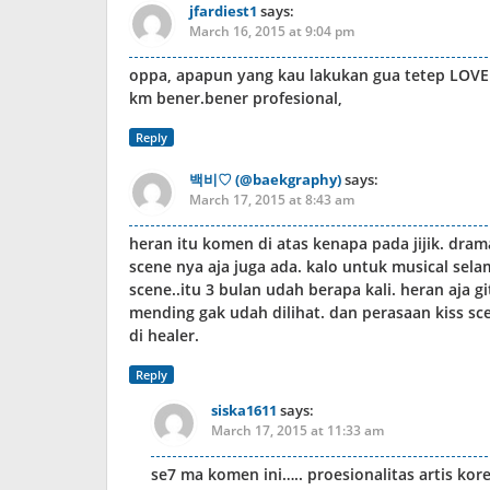
jfardiest1
says:
March 16, 2015 at 9:04 pm
oppa, apapun yang kau lakukan gua tetep LOVE 
km bener.bener profesional,
Reply
백비♡ (@baekgraphy)
says:
March 17, 2015 at 8:43 am
heran itu komen di atas kenapa pada jijik. dra
scene nya aja juga ada. kalo untuk musical sela
scene..itu 3 bulan udah berapa kali. heran aja
mending gak udah dilihat. dan perasaan kiss sc
di healer.
Reply
siska1611
says:
March 17, 2015 at 11:33 am
se7 ma komen ini….. proesionalitas artis ko