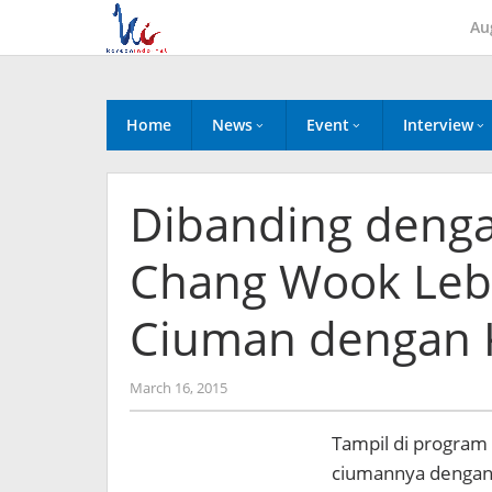
Skip
Au
to
content
Home
News
Event
Interview
Dibanding denga
Chang Wook Leb
Ciuman dengan 
by
March 16, 2015
Koreanindo
Tampil di program 
ciumannya dengan K