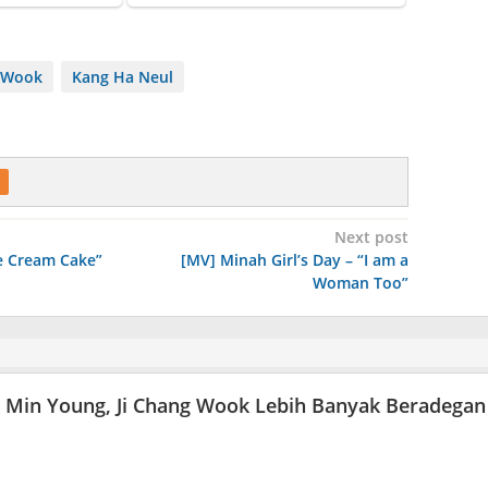
g Wook
Kang Ha Neul
Next post
ce Cream Cake”
[MV] Minah Girl’s Day – “I am a
Woman Too”
 Min Young, Ji Chang Wook Lebih Banyak Beradegan