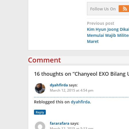
Follow Us On
Post
Previous post
Kim Hyun Joong Dika
navigation
Memulai Wajib Milite
Maret
Comment
16 thoughts on “
Chanyeol EXO Bilang U
dyahfirda
says:
March 12, 2015 at 4:54 pm
Reblogged this on
dyahfirda
.
Reply
fararafara
says:
March 12, 2015 at 5:13 pm