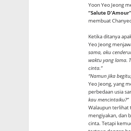
Yoon Yeo Jeong me
“Salute D’Amour
membuat Chanyeol
Ketika ditanya apa
Yeo Jeong menjaw
sama, aku cenderu
waktu yang lama. T
cinta.”
“Namun jika begitu
Yeo Jeong, yang 
perbedaan usia san
kau mencintaiku?”
Walaupun terlihat 
mengiyakan, dan b
cinta. Tetapi kem