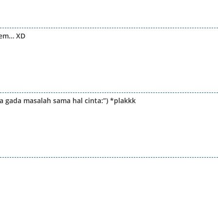
alem… XD
ga gada masalah sama hal cinta:”) *plakkk