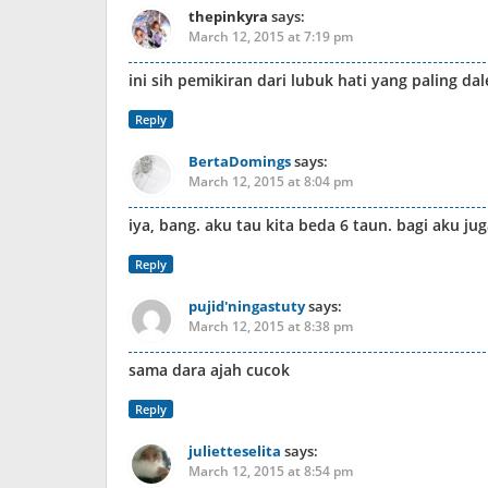
thepinkyra
says:
March 12, 2015 at 7:19 pm
ini sih pemikiran dari lubuk hati yang paling d
Reply
BertaDomings
says:
March 12, 2015 at 8:04 pm
iya, bang. aku tau kita beda 6 taun. bagi aku ju
Reply
pujid'ningastuty
says:
March 12, 2015 at 8:38 pm
sama dara ajah cucok
Reply
julietteselita
says:
March 12, 2015 at 8:54 pm