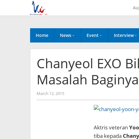
Skip
Au
to
content
Home
News
Event
Interview
Chanyeol EXO Bil
Masalah Baginya
by
March 12, 2015
Koreanindo
Aktris veteran
Yoo
tiba kepada
Chany