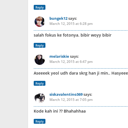
Reply
bungek12
says:
March 12, 2015 at 6:28 pm
salah fokus ke fotonya. bibir woyy bibir
Reply
melariskie
says:
March 12, 2015 at 6:47 pm
Aseeeek yeol udh dara skrg han ji min.. Hasy
Reply
siskavalentino369
says:
March 12, 2015 at 7:05 pm
Kode kah ini ?? Bhahahhaa
Reply