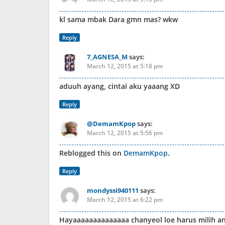
kl sama mbak Dara gmn mas? wkw
Reply
7_AGNESA_M
says:
March 12, 2015 at 5:18 pm
aduuh ayang, cintai aku yaaang XD
Reply
@DemamKpop
says:
March 12, 2015 at 5:56 pm
Reblogged this on
DemamKpop
.
Reply
mondyssi940111
says:
March 12, 2015 at 6:22 pm
Hayaaaaaaaaaaaaaa chanyeol loe harus milih ant