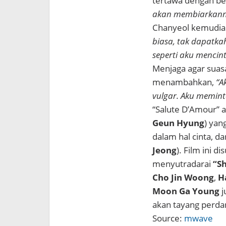
tertawa dengan be
akan membiarkann
Chanyeol kemudia
biasa, tak dapatka
seperti aku mencint
Menjaga agar suas
menambahkan,
“A
vulgar. Aku memint
“Salute D’Amour” a
Geun Hyung
) yan
dalam hal cinta, d
Jeong
). Film ini d
menyutradarai
“Sh
Cho Jin Woong
,
H
Moon Ga Young
j
akan tayang perdan
Source:
mwave