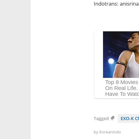
Indotrans: anisrina
Tagged
EXO-K C
by
Koreanindo