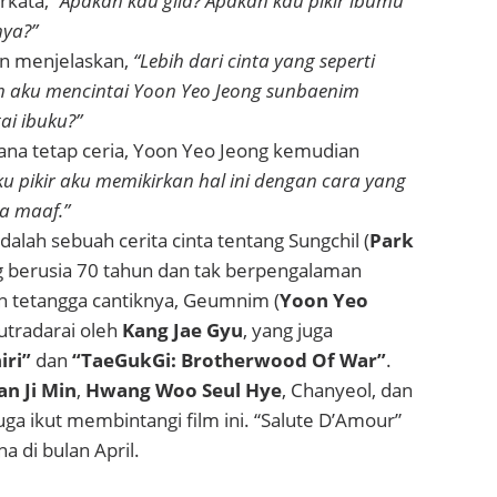
rkata,
“Apakah kau gila? Apakah kau pikir ibumu
ya?”
n menjelaskan,
“Lebih dari cinta yang seperti
h aku mencintai Yoon Yeo Jeong sunbaenim
ai ibuku?”
ana tetap ceria, Yoon Yeo Jeong kemudian
ku pikir aku memikirkan hal ini dengan cara yang
a maaf.”
dalah sebuah cerita cinta tentang Sungchil (
Park
g berusia 70 tahun dan tak berpengalaman
an tetangga cantiknya, Geumnim (
Yoon Yeo
isutradarai oleh
Kang Jae Gyu
, yang juga
iri”
dan
“TaeGukGi: Brotherwood Of War”
.
an Ji Min
,
Hwang Woo Seul Hye
, Chanyeol, dan
uga ikut membintangi film ini. “Salute D’Amour”
a di bulan April.