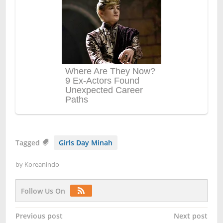
Tagged
Girls Day Minah
by
Koreanindo
Follow Us On
Post
Previous post
Next post