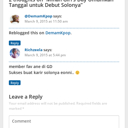
Tanggal untuk Debut Solonya
”
@DemamKpop
says:
March 9, 2015 at 11:50 am
Reblogged this on
DemamKpop
.
Reply
Richzeela
says:
March 9, 2015 at 5:44 pm
member fav ane di GD
Sukses buat karir solonya eonni..
Reply
Leave a Reply
Your email address will not be published.
Required fields are
marked
*