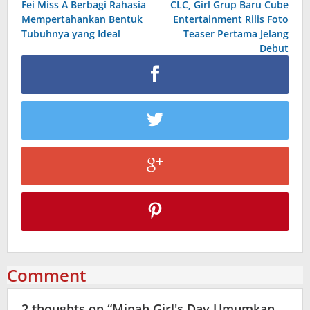
Fei Miss A Berbagi Rahasia
CLC, Girl Grup Baru Cube
navigation
Mempertahankan Bentuk
Entertainment Rilis Foto
Tubuhnya yang Ideal
Teaser Pertama Jelang
Debut
Comment
2 thoughts on “
Minah Girl's Day Umumkan