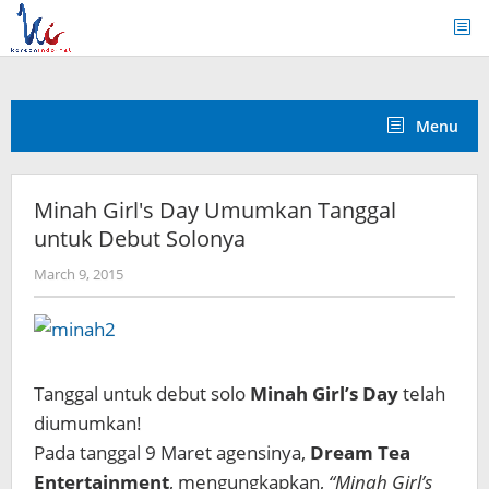
Skip
to
content
Menu
Minah Girl's Day Umumkan Tanggal
untuk Debut Solonya
by
March 9, 2015
Koreanindo
Tanggal untuk debut solo
Minah Girl’s Day
telah
diumumkan!
Pada tanggal 9 Maret agensinya,
Dream Tea
Entertainment
, mengungkapkan,
“Minah Girl’s