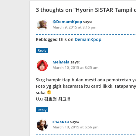
3 thoughts on “
Hyorin SISTAR Tampil 
@DemamKpop
says:
March 9, 2015 at 8:16 pm
Reblogged this on
DemamKpop
.
Reply
MelMela
says:
March 10, 2015 at 8:25 am
Skrg hampir tiap bulan mesti ada pemotretan y
Foto yg gigit kacamata itu cantiiiikkk, tatapan
suka
U,u 김효정 최고!!!
Reply
shaxura
says:
March 10, 2015 at 6:56 pm