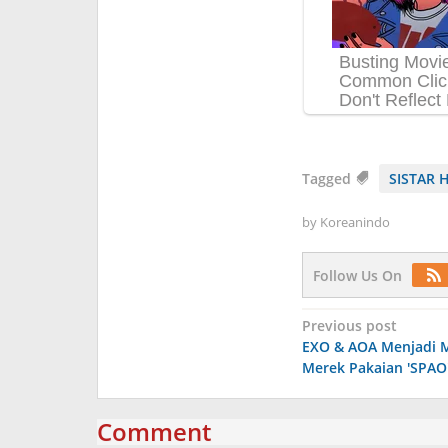
Tagged
SISTAR 
by
Koreanindo
Follow Us On
Post
Previous post
EXO & AOA Menjadi 
navigation
Merek Pakaian 'SPAO
Comment