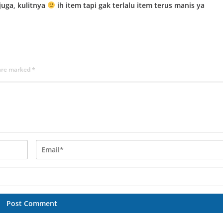
juga, kulitnya
ih item tapi gak terlalu item terus manis ya
 are marked
*