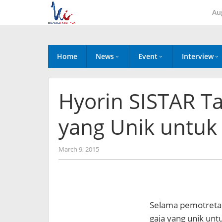
Skip
Au
to
content
Home
News
Event
Interview
Hyorin SISTAR T
yang Unik untuk 
by
March 9, 2015
Koreanindo
Selama pemotretan
gaja yang unik unt