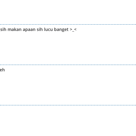
ih makan apaan sih lucu banget >_<
leh