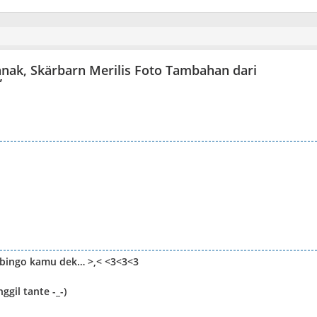
nak, Skärbarn Merilis Foto Tambahan dari
”
bingo kamu dek… >,< <3<3<3
gil tante -_-)