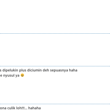
rus dipelukin plus diciumin deh sepuasnya haha
se nyusul ya
ona culik loh!!!… hahaha