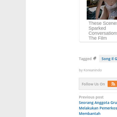
Tagged
Song Il 
by
Koreanindo
Follow Us On
Post
Previous post
Seorang Anggota Gru
navigation
Melakukan Pemerkos
Membantah