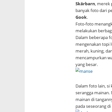
Skärbarn
, merek 
banyak foto dari 
Gook
.
Foto-foto menan
melakukan berbaga
Dalam beberapa fo
mengenakan topi l
merah, kuning, da
mencampurkan war
yang besar.
Dalam foto lain, 
serangga mainan. 
mainan di tangann
pada seseorang di 