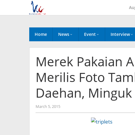
Skip
Au
to
content
Home
News
Event
Interview
Merek Pakaian A
Merilis Foto Ta
Daehan, Minguk
by
March 5, 2015
Koreanindo