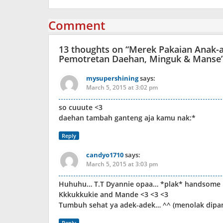
Comment
13 thoughts on “
Merek Pakaian Anak-a
Pemotretan Daehan, Minguk & Manse
mysupershining
says:
March 5, 2015 at 3:02 pm
so cuuute <3
daehan tambah ganteng aja kamu nak:*
Reply
candyo1710
says:
March 5, 2015 at 3:03 pm
Huhuhu… T.T Dyannie opaa… *plak* handsome 
Kkkukkukie and Mande <3 <3 <3
Tumbuh sehat ya adek-adek… ^^ (menolak dipang
Reply