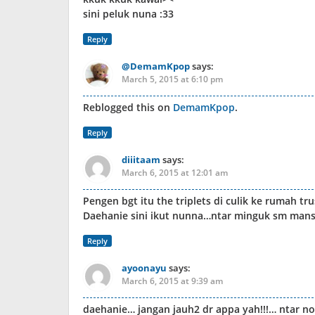
sini peluk nuna :33
Reply
@DemamKpop
says:
March 5, 2015 at 6:10 pm
Reblogged this on
DemamKpop
.
Reply
diiitaam
says:
March 6, 2015 at 12:01 am
Pengen bgt itu the triplets di culik ke rumah t
Daehanie sini ikut nunna…ntar minguk sm man
Reply
ayoonayu
says:
March 6, 2015 at 9:39 am
daehanie… jangan jauh2 dr appa yah!!!… ntar no