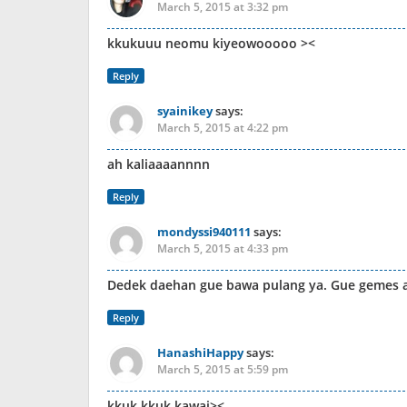
March 5, 2015 at 3:32 pm
kkukuuu neomu kiyeowooooo ><
Reply
syainikey
says:
March 5, 2015 at 4:22 pm
ah kaliaaaannnn
Reply
mondyssi940111
says:
March 5, 2015 at 4:33 pm
Dedek daehan gue bawa pulang ya. Gue gemes
Reply
HanashiHappy
says:
March 5, 2015 at 5:59 pm
kkuk kkuk kawai><