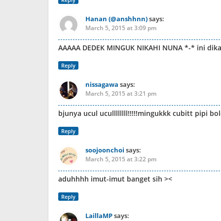
Hanan (@anshhnn)
says:
March 5, 2015 at 3:09 pm
AAAAA DEDEK MINGUK NIKAHI NUNA *-* ini dikas
Reply
nissagawa
says:
March 5, 2015 at 3:21 pm
bjunya ucul ucullllllll!!!!!mingukkk cubitt pipi bo
Reply
soojoonchoi
says:
March 5, 2015 at 3:22 pm
aduhhhh imut-imut banget sih ><
Reply
LaillaMP
says: