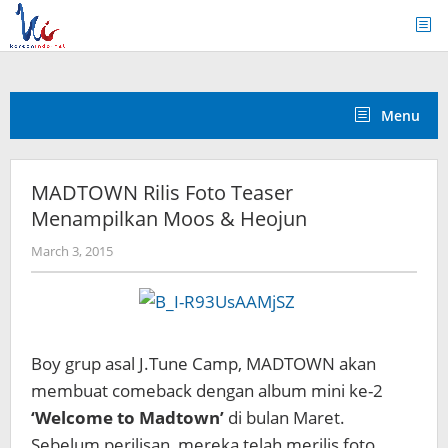
Skip
to
content
Menu
MADTOWN Rilis Foto Teaser
Menampilkan Moos & Heojun
by
March 3, 2015
Koreanindo
Boy grup asal J.Tune Camp, MADTOWN akan
membuat comeback dengan album mini ke-2
‘Welcome to Madtown’
di bulan Maret.
Sebelum perilisan, mereka telah merilis foto