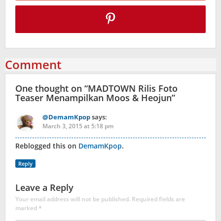
Comment
One thought on “
MADTOWN Rilis Foto
Teaser Menampilkan Moos & Heojun
”
@DemamKpop
says:
March 3, 2015 at 5:18 pm
Reblogged this on
DemamKpop
.
Reply
Leave a Reply
Your email address will not be published.
Required fields are
marked
*