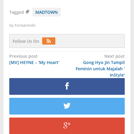
Tagged
MADTOWN
by
Koreanindo
Follow Us On
Post
Previous post
Next post
[MV] HEYNE – 'My Heart'
Gong Hyo Jin Tampil
navigation
Feminin untuk Majalah '
InStyle'