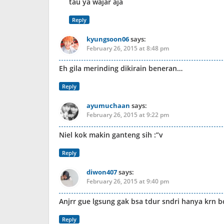
tau ya wajar aja
Reply
kyungsoon06
says:
February 26, 2015 at 8:48 pm
Eh gila merinding dikirain beneran…
Reply
ayumuchaan
says:
February 26, 2015 at 9:22 pm
Niel kok makin ganteng sih :”v
Reply
diwon407
says:
February 26, 2015 at 9:40 pm
Anjrr gue lgsung gak bsa tdur sndri hanya krn bc
Reply