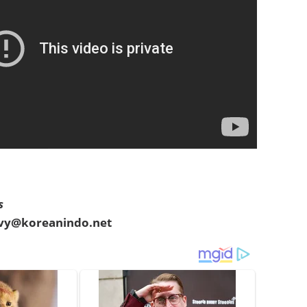
s
evy@koreanindo.net