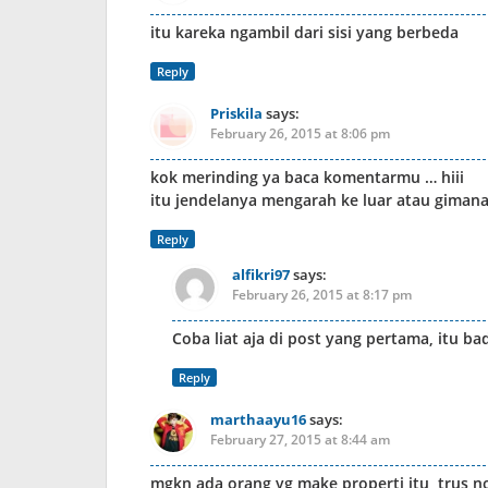
itu kareka ngambil dari sisi yang berbeda
Reply
Priskila
says:
February 26, 2015 at 8:06 pm
kok merinding ya baca komentarmu … hiii
itu jendelanya mengarah ke luar atau giman
Reply
alfikri97
says:
February 26, 2015 at 8:17 pm
Coba liat aja di post yang pertama, itu b
Reply
marthaayu16
says:
February 27, 2015 at 8:44 am
mgkn ada orang yg make properti itu, trus no