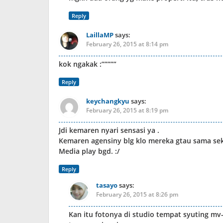
Reply
LaillaMP
says:
February 26, 2015 at 8:14 pm
kok ngakak :”””””
Reply
keychangkyu
says:
February 26, 2015 at 8:19 pm
Jdi kemaren nyari sensasi ya .
Kemaren agensiny blg klo mereka gtau sama sekal
Media play bgd. :/
Reply
tasayo
says:
February 26, 2015 at 8:26 pm
Kan itu fotonya di studio tempat syuting m