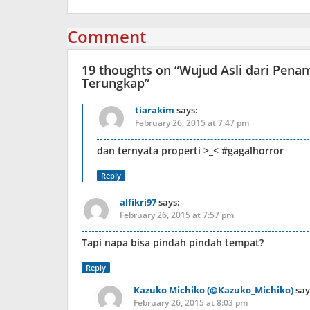
Comment
19 thoughts on “
Wujud Asli dari Pena
Terungkap
”
tiarakim
says:
February 26, 2015 at 7:47 pm
dan ternyata properti >_< #gagalhorror
Reply
alfikri97
says:
February 26, 2015 at 7:57 pm
Tapi napa bisa pindah pindah tempat?
Reply
Kazuko Michiko (@Kazuko_Michiko)
say
February 26, 2015 at 8:03 pm