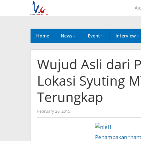
Skip
Au
to
content
Home
News
Event
Interview
Wujud Asli dari
Lokasi Syuting M
Terungkap
by
February 26, 2015
Koreanindo
Penampakan “hantu