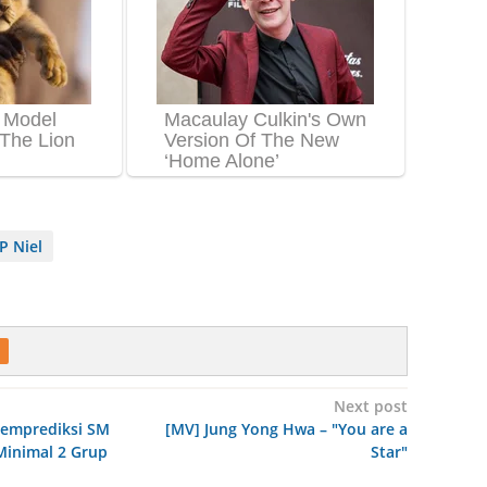
P Niel
Next post
emprediksi SM
[MV] Jung Yong Hwa – "You are a
Minimal 2 Grup
Star"