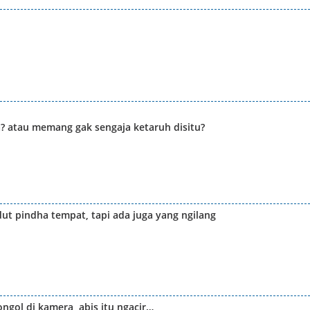
a? atau memang gak sengaja ketaruh disitu?
adut pindha tempat, tapi ada juga yang ngilang
ngol di kamera, abis itu ngacir…