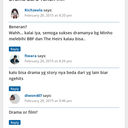
Richzeela
says:
February 26, 2015 at 8:20 pm
Beneran?
Wahh… kalai iya, semoga sukses dramanya bg Minho
melebihi BBF dan The Heirs kalau bisa..
Reply
fiwara
says:
February 26, 2015 at 8:26 pm
kalo bisa drama yg story nya beda dari yg lain biar
ngehits
Reply
diwon407
says:
February 26, 2015 at 9:46 pm
Drama or film?
Reply