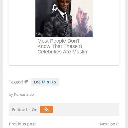
Tagged
Lee Min Ho
by
Koreanindo
Follow Us On
Post
Previous post
Next post