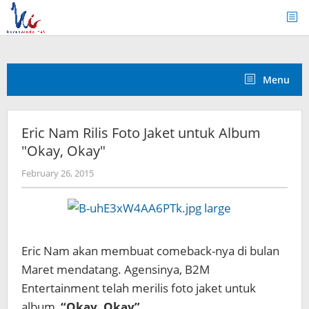
Skip
to
content
Menu
Eric Nam Rilis Foto Jaket untuk Album
"Okay, Okay"
by
February 26, 2015
Koreanindo
Eric Nam akan membuat comeback-nya di bulan
Maret mendatang. Agensinya, B2M
Entertainment telah merilis foto jaket untuk
album
“Okay, Okay”.