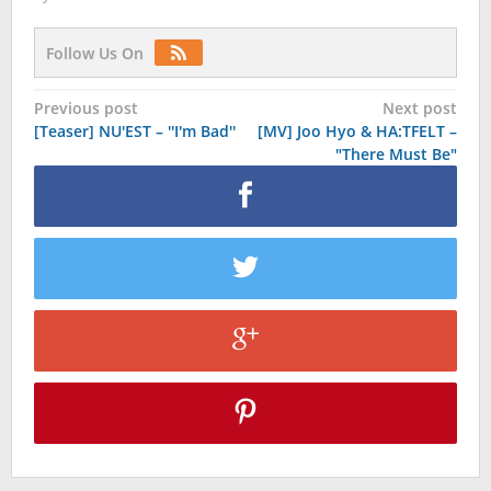
Follow Us On
Post
Previous post
Next post
[Teaser] NU'EST – ''I'm Bad''
[MV] Joo Hyo & HA:TFELT –
navigation
"There Must Be"