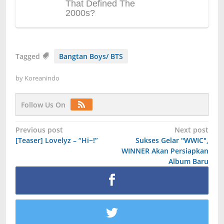
Tagged
Bangtan Boys/ BTS
by
Koreanindo
Follow Us On
Post
Previous post
Next post
[Teaser] Lovelyz – “Hi~!”
Sukses Gelar "WWIC",
navigation
WINNER Akan Persiapkan
Album Baru