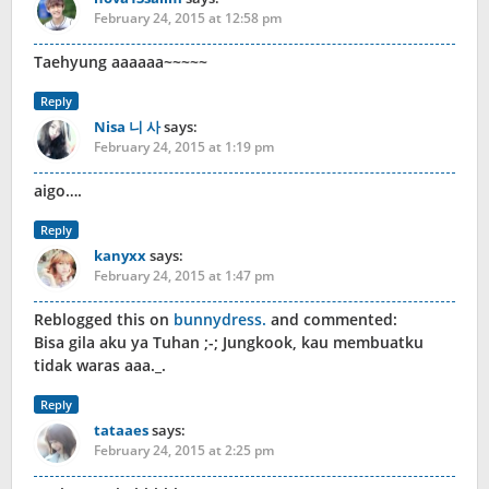
February 24, 2015 at 12:58 pm
Taehyung aaaaaa~~~~~
Reply
Nisa 니 사
says:
February 24, 2015 at 1:19 pm
aigo….
Reply
kanyxx
says:
February 24, 2015 at 1:47 pm
Reblogged this on
bunnydress.
and commented:
Bisa gila aku ya Tuhan ;-; Jungkook, kau membuatku
tidak waras aaa._.
Reply
tataaes
says:
February 24, 2015 at 2:25 pm