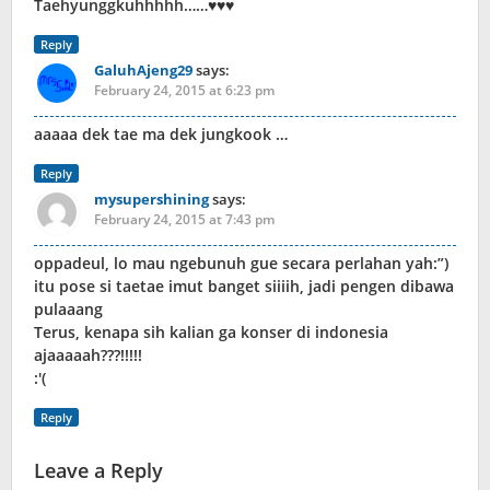
Taehyunggkuhhhhh……♥♥♥
Reply
GaluhAjeng29
says:
February 24, 2015 at 6:23 pm
aaaaa dek tae ma dek jungkook …
Reply
mysupershining
says:
February 24, 2015 at 7:43 pm
oppadeul, lo mau ngebunuh gue secara perlahan yah:”)
itu pose si taetae imut banget siiiih, jadi pengen dibawa
pulaaang
Terus, kenapa sih kalian ga konser di indonesia
ajaaaaah???!!!!!
:'(
Reply
Leave a Reply