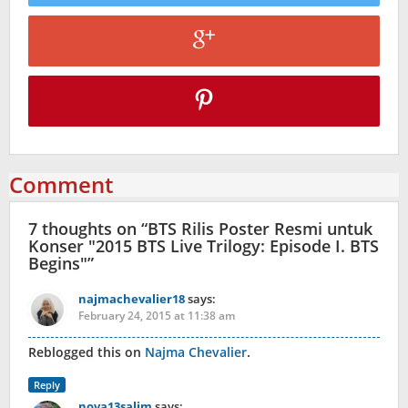
Comment
7 thoughts on “
BTS Rilis Poster Resmi untuk
Konser "2015 BTS Live Trilogy: Episode I. BTS
Begins"
”
najmachevalier18
says:
February 24, 2015 at 11:38 am
Reblogged this on
Najma Chevalier
.
Reply
nova13salim
says: