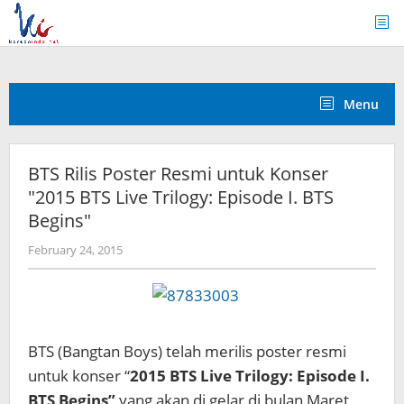
Skip
to
content
Menu
BTS Rilis Poster Resmi untuk Konser
"2015 BTS Live Trilogy: Episode I. BTS
Begins"
by
February 24, 2015
Koreanindo
BTS (Bangtan Boys) telah merilis poster resmi
untuk konser “
2015 BTS Live Trilogy: Episode I.
BTS Begins”
yang akan di gelar di bulan Maret