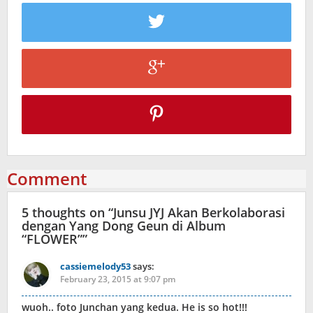
Comment
5 thoughts on “
Junsu JYJ Akan Berkolaborasi
dengan Yang Dong Geun di Album
“FLOWER”
”
cassiemelody53
says:
February 23, 2015 at 9:07 pm
wuoh.. foto Junchan yang kedua. He is so hot!!!