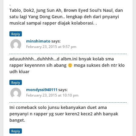
.
Tablo, Dok2, Jung Sun Ah, Brown Eyed Soul′s Naul, dan
satu lagi Yang Dong Geun.. lengkap deh dari pnyanyi
musical sampai rapper diajak kolaborasi. .
Reply
minshimato
says:
February 23, 2015 at 9:57 pm
aduuuhhhh…duhhhh…d albm.ini bnyak kolab sma
rapper keyennnn sih abang
moga sukses deh ntr klo
udh kluar
Reply
mondyssi940111
says:
February 23, 2015 at 10:10 pm
Ini comeback solo junsu kebanyakan duet ama
penyanyi n rapper yg suer keren2 kece2 ahh banyak
banget.
Reply