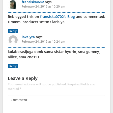
fransiska0702
says:
February 24, 2015 at 10:20 am
Reblogged this on
fransiska0702's Blog
and commented:
Hmmm..producer smtm3 laris ya
Reply
lovelyta
says:
February 24, 2015 at 10:24 pm
kolaborasijuga donk sama sistar hyorin, sma gummy,
aillee, sma 2ne1:D
Reply
Leave a Reply
Your email address will not be published.
Required fields are
marked
*