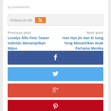
by
Koreanindo
Follow Us On
Post
Previous post
Next post
Lovelyz Rilis Foto Teaser
Han Hye Jin dan Ki Sung
navigation
Individu Menampilkan
Yong Menantikan Anak
Mijoo
Pertama Mereka