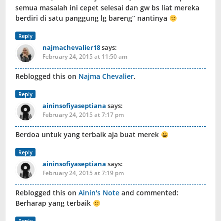
semua masalah ini cepet selesai dan gw bs liat mereka
berdiri di satu panggung lg bareng” nantinya
Reply
najmachevalier18
says:
February 24, 2015 at 11:50 am
Reblogged this on
Najma Chevalier
.
Reply
aininsofiyaseptiana
says:
February 24, 2015 at 7:17 pm
Berdoa untuk yang terbaik aja buat merek
Reply
aininsofiyaseptiana
says:
February 24, 2015 at 7:19 pm
Reblogged this on
Ainin's Note
and commented:
Berharap yang terbaik
Reply