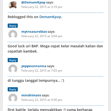
@DemamKpop
says:
February 22, 2015 at 2:19 pm
Reblogged this on
DemamKpop
.
Reply
mytreasurebias
says:
February 22, 2015 at 3:04 pm
Good luck uri BAP. Moga cepat kelar masalah kalian dan
cepatlah kambek.
Reply
yeppeunnunna
says:
February 22, 2015 at 7:03 pm
di tunggu tanggal tempurnya… :’)
Reply
minshimato
says:
February 22, 2015 at 9:30 pm
first battle, terlalu menyakitkan :'( cuma berharap