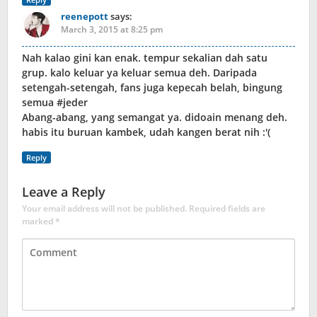
reenepott
says:
March 3, 2015 at 8:25 pm
Nah kalao gini kan enak. tempur sekalian dah satu
grup. kalo keluar ya keluar semua deh. Daripada
setengah-setengah, fans juga kepecah belah, bingung
semua #jeder
Abang-abang, yang semangat ya. didoain menang deh.
habis itu buruan kambek, udah kangen berat nih :'(
Reply
Leave a Reply
Your email address will not be published.
Required fields are
marked
*