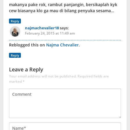
makanya pake rok, rambut panjangin, bersikaplah kyk
cew biasanya klo ga mau di bilang penyuka sesama…
Reply
najmachevalier18
says:
February 24, 2015 at 11:49 am
Reblogged this on
Najma Chevalier
.
Reply
Leave a Reply
Your email address will not be published.
Required fields are
marked
*