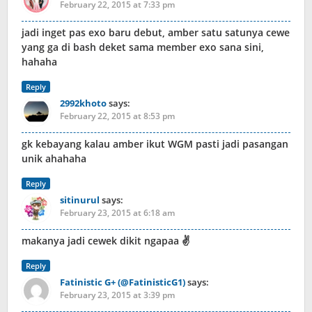
February 22, 2015 at 7:33 pm
jadi inget pas exo baru debut, amber satu satunya cewe
yang ga di bash deket sama member exo sana sini,
hahaha
Reply
2992khoto
says:
February 22, 2015 at 8:53 pm
gk kebayang kalau amber ikut WGM pasti jadi pasangan
unik ahahaha
Reply
sitinurul
says:
February 23, 2015 at 6:18 am
makanya jadi cewek dikit ngapaa ✌
Reply
Fatinistic G+ (@FatinisticG1)
says:
February 23, 2015 at 3:39 pm