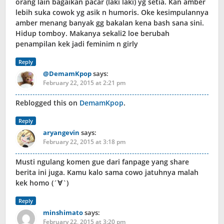
orang lain bagaikan pacar (laki laki) yg setia. Kan amber
lebih suka cowok yg asik n humoris. Oke kesimpulannya
amber menang banyak gg bakalan kena bash sana sini.
Hidup tomboy. Makanya sekali2 loe berubah
penampilan kek jadi feminim n girly
Reply
@DemamKpop
says:
February 22, 2015 at 2:21 pm
Reblogged this on
DemamKpop
.
Reply
aryangevin
says:
February 22, 2015 at 3:18 pm
Musti ngulang komen gue dari fanpage yang share
berita ini juga. Kamu kalo sama cowo jatuhnya malah
kek homo (´∀`)
Reply
minshimato
says:
February 22, 2015 at 3:20 pm