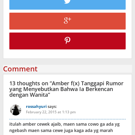
Comment
13 thoughts on “
Amber f(x) Tanggapi Rumor
yang Menyebutkan Bahwa Ia Berkencan
dengan Wanita
”
rossahyuri
says:
February 22, 2015 at 1:13 pm
itulah amber cewek ajaib, maen sama cowo ga ada yg
ngebash maen sama cewe juga kaga ada yg marah