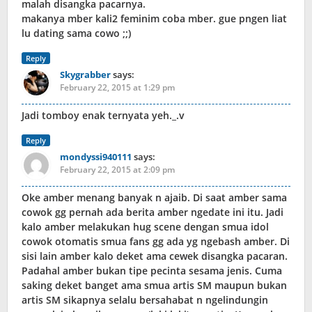
malah disangka pacarnya.
makanya mber kali2 feminim coba mber. gue pngen liat
lu dating sama cowo ;;)
Reply
Skygrabber
says:
February 22, 2015 at 1:29 pm
Jadi tomboy enak ternyata yeh._.v
Reply
mondyssi940111
says:
February 22, 2015 at 2:09 pm
Oke amber menang banyak n ajaib. Di saat amber sama
cowok gg pernah ada berita amber ngedate ini itu. Jadi
kalo amber melakukan hug scene dengan smua idol
cowok otomatis smua fans gg ada yg ngebash amber. Di
sisi lain amber kalo deket ama cewek disangka pacaran.
Padahal amber bukan tipe pecinta sesama jenis. Cuma
saking deket banget ama smua artis SM maupun bukan
artis SM sikapnya selalu bersahabat n ngelindungin