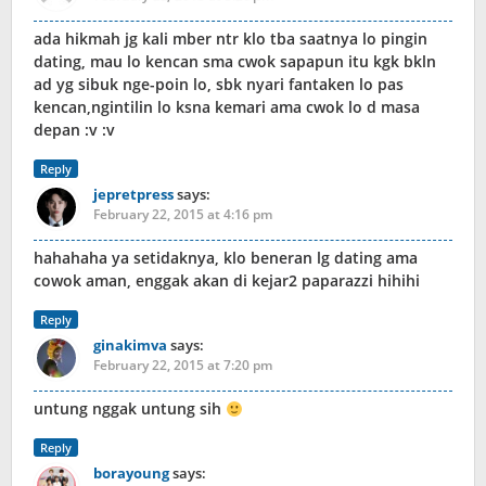
ada hikmah jg kali mber ntr klo tba saatnya lo pingin
dating, mau lo kencan sma cwok sapapun itu kgk bkln
ad yg sibuk nge-poin lo, sbk nyari fantaken lo pas
kencan,ngintilin lo ksna kemari ama cwok lo d masa
depan :v :v
Reply
jepretpress
says:
February 22, 2015 at 4:16 pm
hahahaha ya setidaknya, klo beneran lg dating ama
cowok aman, enggak akan di kejar2 paparazzi hihihi
Reply
ginakimva
says:
February 22, 2015 at 7:20 pm
untung nggak untung sih
Reply
borayoung
says: