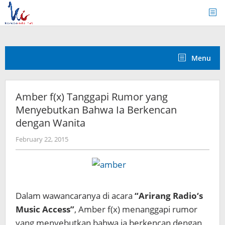
Skip
to
content
Menu
Amber f(x) Tanggapi Rumor yang
Menyebutkan Bahwa Ia Berkencan
dengan Wanita
by
February 22, 2015
Koreanindo
Dalam wawancaranya di acara
“Arirang Radio‘s
Music Access”
, Amber f(x) menanggapi rumor
yang menyebutkan bahwa ia berkencan dengan