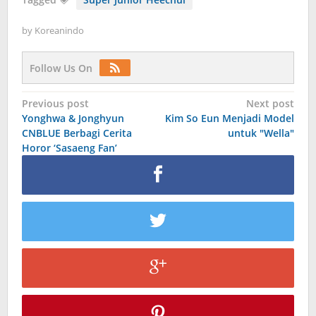
by
Koreanindo
Follow Us On
Post
Previous post
Next post
Yonghwa & Jonghyun
Kim So Eun Menjadi Model
navigation
CNBLUE Berbagi Cerita
untuk "Wella"
Horor ‘Sasaeng Fan’