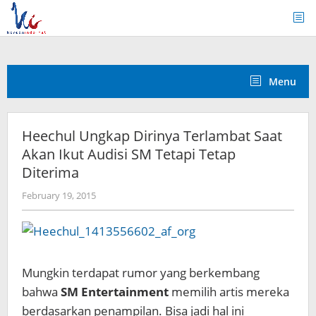
Skip
to
content
Menu
Heechul Ungkap Dirinya Terlambat Saat
Akan Ikut Audisi SM Tetapi Tetap
Diterima
by
February 19, 2015
Koreanindo
Mungkin terdapat rumor yang berkembang
bahwa
SM Entertainment
memilih artis mereka
berdasarkan penampilan. Bisa jadi hal ini