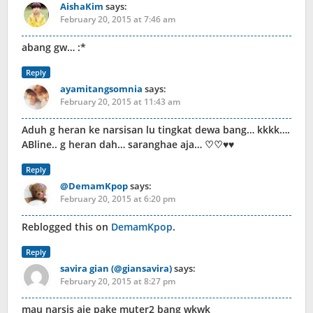
AishaKim
says:
February 20, 2015 at 7:46 am
abang gw… :*
Reply
ayamitangsomnia
says:
February 20, 2015 at 11:43 am
Aduh g heran ke narsisan lu tingkat dewa bang… kkkk….
ABline.. g heran dah… saranghae aja… ♡♡♥♥
Reply
@DemamKpop
says:
February 20, 2015 at 6:20 pm
Reblogged this on
DemamKpop
.
Reply
savira gian (@giansavira)
says:
February 20, 2015 at 8:27 pm
mau narsis aje pake muter2 bang wkwk