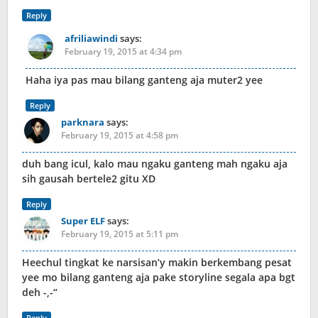
Reply
afriliawindi
says:
February 19, 2015 at 4:34 pm
Haha iya pas mau bilang ganteng aja muter2 yee
Reply
parknara
says:
February 19, 2015 at 4:58 pm
duh bang icul, kalo mau ngaku ganteng mah ngaku aja
sih gausah bertele2 gitu XD
Reply
Super ELF
says:
February 19, 2015 at 5:11 pm
Heechul tingkat ke narsisan’y makin berkembang pesat
yee mo bilang ganteng aja pake storyline segala apa bgt
deh -,-“
Reply