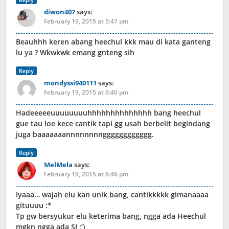
diwon407
says:
February 19, 2015 at 5:47 pm
Beauhhh keren abang heechul kkk mau di kata ganteng
lu ya ? Wkwkwk emang gnteng sih
Reply
mondyssi940111
says:
February 19, 2015 at 6:40 pm
Hadeeeeeuuuuuuuuhhhhhhhhhhhhhh bang heechul
gue tau loe kece cantik tapi gg usah berbelit begindang
juga baaaaaaannnnnnnngggggggggggg.
Reply
MelMela
says:
February 19, 2015 at 6:46 pm
Iyaaa… wajah elu kan unik bang, cantikkkkk gimanaaaa
gituuuu :*
Tp gw bersyukur elu keterima bang, ngga ada Heechul
mgkn ngga ada SJ :’)