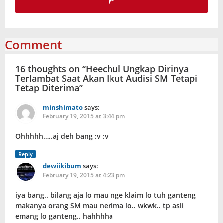
Comment
16 thoughts on “
Heechul Ungkap Dirinya
Terlambat Saat Akan Ikut Audisi SM Tetapi
Tetap Diterima
”
minshimato
says:
February 19, 2015 at 3:44 pm
Ohhhhh…..aj deh bang :v :v
Reply
dewiikibum
says:
February 19, 2015 at 4:23 pm
iya bang.. bilang aja lo mau nge klaim lo tuh ganteng
makanya orang SM mau nerima lo.. wkwk.. tp asli
emang lo ganteng.. hahhhha