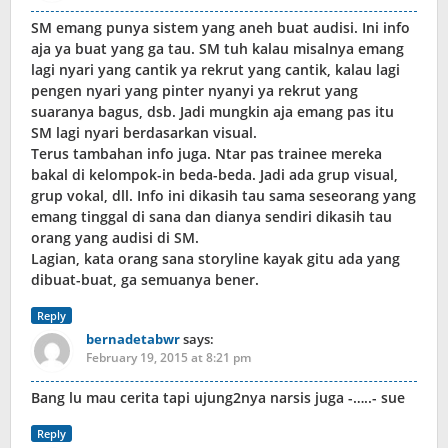
SM emang punya sistem yang aneh buat audisi. Ini info
aja ya buat yang ga tau. SM tuh kalau misalnya emang
lagi nyari yang cantik ya rekrut yang cantik, kalau lagi
pengen nyari yang pinter nyanyi ya rekrut yang
suaranya bagus, dsb. Jadi mungkin aja emang pas itu
SM lagi nyari berdasarkan visual.
Terus tambahan info juga. Ntar pas trainee mereka
bakal di kelompok-in beda-beda. Jadi ada grup visual,
grup vokal, dll. Info ini dikasih tau sama seseorang yang
emang tinggal di sana dan dianya sendiri dikasih tau
orang yang audisi di SM.
Lagian, kata orang sana storyline kayak gitu ada yang
dibuat-buat, ga semuanya bener.
Reply
bernadetabwr
says:
February 19, 2015 at 8:21 pm
Bang lu mau cerita tapi ujung2nya narsis juga -…..- sue
Reply