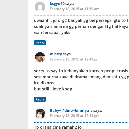
ksgyu10
says:
February 18, 2015 at 11:59 am
uwaahh.. jd org2 banyak yg berpersepsi gtu to th
soalnya slama ini gg pernah dengar ttg hal kayak 
wah fei sabar yaks
Reply
missty
says:
February 18, 2015 at 12:41 pm
sorry to say.tp kebanyakan korean people rasi
sesempurna kaya di drama emang.dan satu yg g
itu dikorea.
but still i love kpop
Reply
Baby^_^dino~bininya_L
says:
February 18, 2015 at 12:44 pm
Tp orang cina ramah2 lo