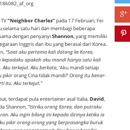
1TV
“Neighbor Charles”
pada 17 Februari, Fei
ru selama satu hari dan membagi beberapa
sama dengan penyanyi
Shannon
, yang memiliki
araan Inggris dan ibu yang berasal dari Korea.
an,
“Saat aku pertama kali datang ke Korea,
a kepadaku apakah aku mandi hanya satu kali
 Aku terkejut. Aku berkata,
‘Aku mandi setiap
 pikir orang Cina tidak mandi?’
Orang itu benar-
i itu. Aku terkejut.”
t, terdapat pula entertainer asal Italia,
David
,
ada Shannon,
“Istriku orang Korea, dan putraku
an. Aku ingin bilang ini kepada dirinya ketika ia
ku pikir orang-orang yang berprasangka buruk