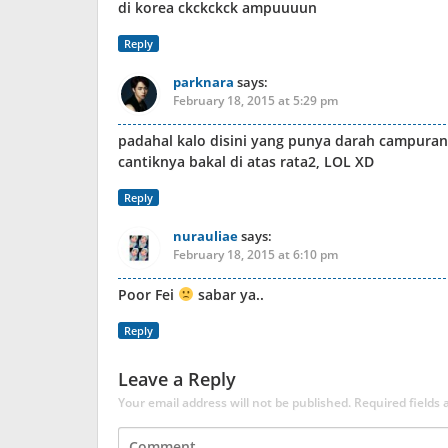
di korea ckckckck ampuuuun
Reply
parknara
says:
February 18, 2015 at 5:29 pm
padahal kalo disini yang punya darah campuran 
cantiknya bakal di atas rata2, LOL XD
Reply
nurauliae
says:
February 18, 2015 at 6:10 pm
Poor Fei
sabar ya..
Reply
Leave a Reply
Your email address will not be published.
Required fields