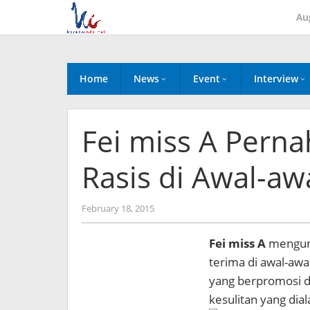
Skip
Au
to
content
Home
News
Event
Interview
Fei miss A Pern
Rasis di Awal-aw
by
February 18, 2015
Koreanindo
Fei miss A
mengung
terima di awal-awa
yang berpromosi d
kesulitan yang dia