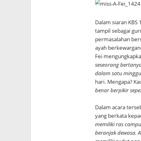
Dalam siaran KBS 
tampil sebagai gu
permasalahan ber
ayah berkewarganeg
Fei mengungkapk
seseorang bertany
dalam satu minggu.
hari. Mengapa? Kau
benar berpikir sepert
Dalam acara tersebu
yang berkata kep
memiliki ras campur
beranjak dewasa. A