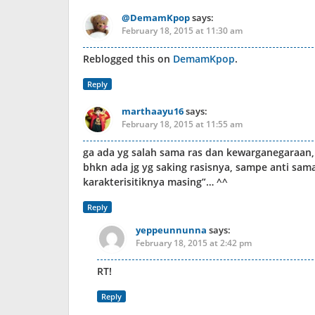
@DemamKpop
says:
February 18, 2015 at 11:30 am
Reblogged this on
DemamKpop
.
Reply
marthaayu16
says:
February 18, 2015 at 11:55 am
ga ada yg salah sama ras dan kewarganegaraan, 
bhkn ada jg yg saking rasisnya, sampe anti sa
karakterisitiknya masing”… ^^
Reply
yeppeunnunna
says:
February 18, 2015 at 2:42 pm
RT!
Reply