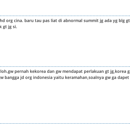
d org cina. baru tau pas liat di abnormal summit jg ada yg blg gt
gt jg si.
s loh.gw pernah kekorea dan gw mendapat perlakuan gt jg,korea g
w bangga jd org indonesia yaitu keramahan,soalnya gw ga dapet