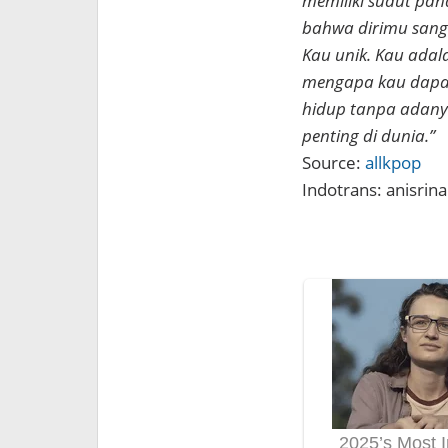
memiliki sudut pan
bahwa dirimu sangat
Kau unik. Kau adal
mengapa kau dapat
hidup tanpa adanya
penting di dunia.”
Source:
allkpop
Indotrans: anisrina