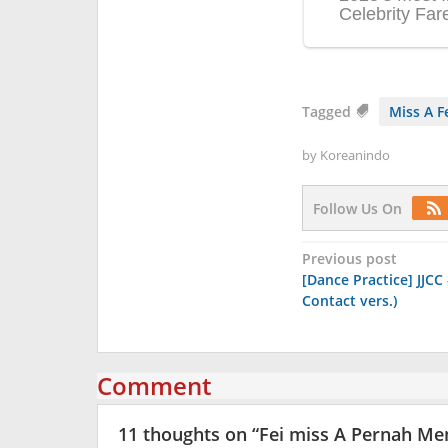
Tagged
Miss A F
by
Koreanindo
Follow Us On
Post
Previous post
[Dance Practice] JJCC 
navigation
Contact vers.)
Comment
11 thoughts on “
Fei miss A Pernah Me