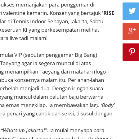
 sukses memanjakan para penggemar di
i valentine kemarin. Konser yang bertajuk
‘RISE
elar di Tennis Indoor Senayan, Jakarta, Sabtu
k keseruan KI yang berkesempatan melihat
ara live tadi malam!
mulai VIP (sebutan penggemar Big Bang)
aeyang agar ia segera muncul di atas
g menampilkan Taeyang dan matahari (logo
buka konsernya malam itu. Perlahan-lahan
terbelah menjadi dua. Dengan iringan suara
yang muncul dalam balutan baju berwarna
ana emas mengkilap. Ia membawakan lagu
‘Body’
ra penari yang cantik dan seksi, disusul dengan
,
“Whats up Jakarta!”
. Ia mulai menyapa para
kabar?”
tanya Taeyang dengan bahasa Indonesia,