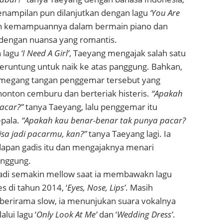
enampilan pun dilanjutkan dengan lagu
‘You Are
an kemampuannya dalam bermain piano dan
ngan nuansa yang romantis.
 lagu
‘I Need A Girl’
, Taeyang mengajak salah satu
runtung untuk naik ke atas panggung. Bahkan,
emegang tangan penggemar tersebut yang
nton cemburu dan berteriak histeris.
“Apakah
acar?”
tanya Taeyang, lalu penggemar itu
pala.
“Apakah kau benar-benar tak punya pacar?
isa jadi pacarmu, kan?”
tanya Taeyang lagi. Ia
dapan gadis itu dan mengajaknya menari
anggung.
adi semakin mellow saat ia membawakn lagu
s di tahun 2014, ‘
Eyes, Nose, Lips’
. Masih
berirama slow, ia menunjukan suara vokalnya
lui lagu ‘
Only Look At Me’
dan ‘
Wedding Dress’
.