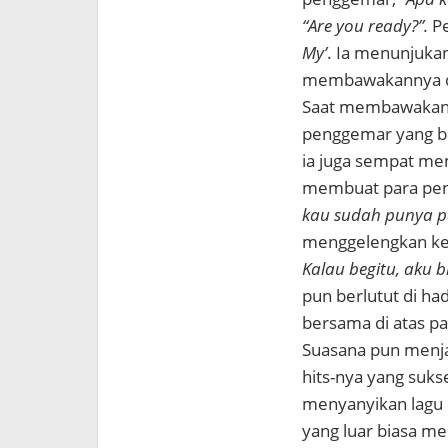
“Are you ready?”.
P
My’
. Ia menunjuk
membawakannya de
Saat membawakan
penggemar yang be
ia juga sempat m
membuat para peno
kau sudah punya p
menggelengkan ke
Kalau begitu, aku b
pun berlutut di ha
bersama di atas p
Suasana pun menj
hits-nya yang sukse
menyanyikan lagu 
yang luar biasa mela