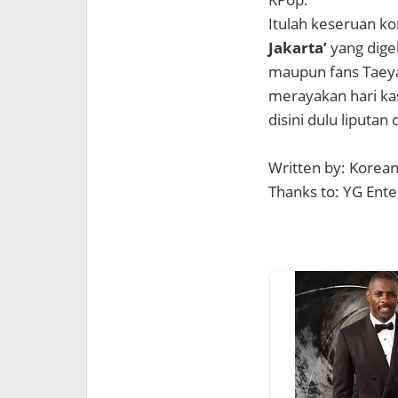
Itulah keseruan k
Jakarta’
yang dige
maupun fans Taeya
merayakan hari ka
disini dulu liputan
Written by: Korea
Thanks to: YG Ent