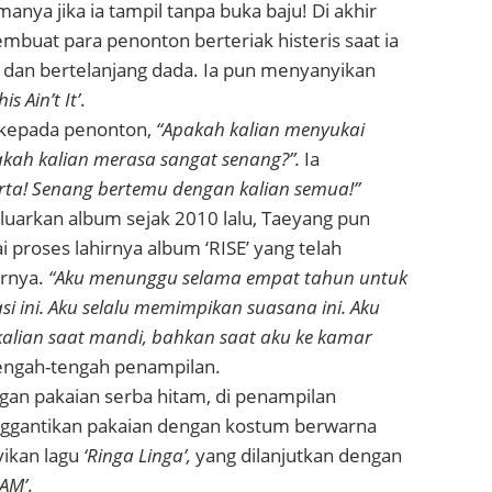
nya jika ia tampil tanpa buka baju! Di akhir
embuat para penonton berteriak histeris saat ia
an bertelanjang dada. Ia pun menyanyikan
his Ain’t It’
.
 kepada penonton,
“Apakah kalian menyukai
kah kalian merasa sangat senang?”.
Ia
rta! Senang bertemu dengan kalian semua!”
uarkan album sejak 2010 lalu, Taeyang pun
 proses lahirnya album ‘RISE’ yang telah
rnya.
“Aku menunggu selama empat tahun untuk
asi ini. Aku selalu memimpikan suasana ini. Aku
kalian saat mandi, bahkan saat aku ke kamar
engah-tengah penampilan.
gan pakaian serba hitam, di penampilan
nggantikan pakaian dengan kostum berwarna
ikan lagu
‘Ringa Linga’,
yang dilanjutkan dengan
1AM’
.