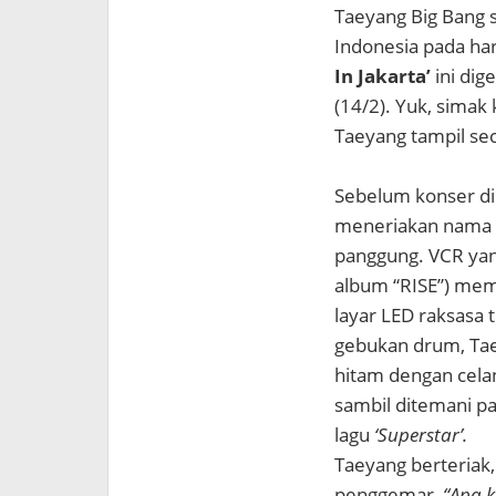
Taeyang Big Bang
Indonesia pada har
In Jakarta’
ini dig
(14/2). Yuk, sima
Taeyang tampil sec
Sebelum konser di
meneriakan nama T
panggung. VCR yan
album “RISE”) mem
layar LED raksasa 
gebukan drum, Tae
hitam dengan cel
sambil ditemani pa
lagu
‘Superstar’.
Taeyang berteriak
penggemar,
“Apa 