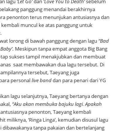
an lagu
‘Let Go’
dan
‘Love You to Death’
sebelum
 belakang panggung menandai berakhirnya
ra penonton terus menunjukan antusiasnya dan
kembali muncul ke atas panggung untuk
e
.
wat lorong di bawah panggung dengan lagu
“Bad
 Baby’
. Meskipun tanpa empat anggota Big Bang
tetap sukses tampil menakjubkan dan membuat
anas saat membawakan dua lagu tersebut. Di
ampilannya tersebut, Taeyang juga
ara personal
live band
dan para penari dari YG
an lagu selanjutnya, Taeyang bertanya dengan
nakal,
“Aku akan membuka bajuku lagi. Apakah
 antusiasnya penonton, Taeyang kembali
t miliknya, ‘Ringa Linga’, kemudian disusul lagu
i dibawakanya tanpa pakaian dan bertelanjang