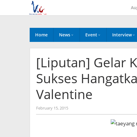
Skip
Au
to
content
Home
News
Event
Interview
[Liputan] Gelar 
Sukses Hangatkan
Valentine
by
February 15, 2015
Koreanindo