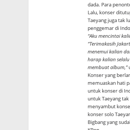
dada. Para penonto
Lalu, konser ditut
Taeyang juga tak 
penggemar di Indo
“Aku mencintai kal
“Terimakasih Jakart
menemui kalian da
harap kalian selal
membuat album,”
u
Konser yang berla
memuaskan hati p
untuk konser di In
untuk Taeyang tak
menyambut konser 
konser solo Taeyan
Bigbang yang suda
KPop.