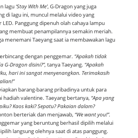
n lagu
‘Stay With Me’
, G-Dragon yang juga
g di lagu ini, muncul melalui video yang
ar LED. Panggung dipenuh olah cahaya lampu
ang membuat penampilannya semakin meriah.
uga menemani Taeyang saat ia membawakan lagu
berbincang dengan penggemar.
“Apakah tidak
a G-Dragon disini?”,
tanya Taeyang.
“Apakah
iku, hari ini sangat menyenangkan. Terimakasih
alian!”
iapkan barang-barang pribadinya untuk para
 hadiah valentine. Taeyang bertanya,
“Apa yang
opiku? Kaos kaki? Sepatu? Pakaian dalam?
nton berteriak dan menjawab,
“We want you!”.
ggemar yang beruntung berhasil dipilih melalui
ipilih langsung olehnya saat di atas panggung.