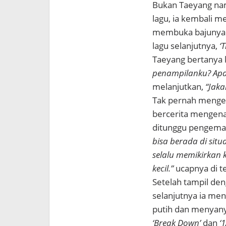
Bukan Taeyang nama
lagu, ia kembali m
membuka bajunya d
lagu selanjutnya,
‘
T
Taeyang bertanya
penampilanku? Apa
melanjutkan,
“Jaka
Tak pernah mengel
bercerita mengenai
ditunggu pengema
bisa berada di situ
selalu memikirkan 
kecil.”
ucapnya di t
Setelah tampil den
selanjutnya ia me
putih dan menyany
‘Break Down’
dan
‘