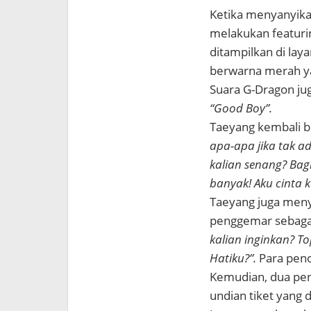
Ketika menyanyika
melakukan featurin
ditampilkan di lay
berwarna merah y
Suara G-Dragon j
“Good Boy”.
Taeyang kembali 
apa-apa jika tak ad
kalian senang? Bag
banyak! Aku cinta k
Taeyang juga meny
penggemar sebagai
kalian inginkan? T
Hatiku?”.
Para peno
Kemudian, dua pen
undian tiket yang d