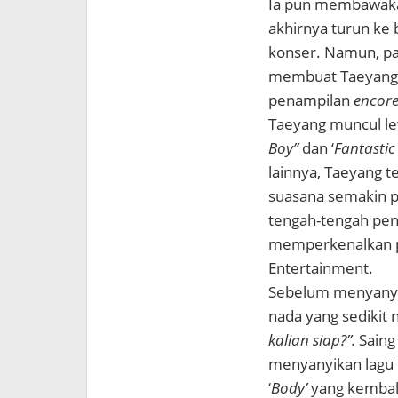
Ia pun membawak
akhirnya turun ke
konser. Namun, pa
membuat Taeyang 
penampilan
encor
Taeyang muncul le
Boy”
dan ‘
Fantastic
lainnya, Taeyang 
suasana semakin p
tengah-tengah pen
memperkenalkan p
Entertainment.
Sebelum menyanyik
nada yang sedikit 
kalian siap?”.
Saing
menyanyikan lagu hi
‘
Body’
yang kembal