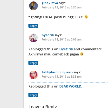
ginakimva
says:
February 13, 2015 at 5:35 am
fighting! EXO-L pasti nunggu EXO
Reply
hyeorili
says:
February 14, 2015 at 6:09 am
Reblogged this on
HyeOrili
and commented:
Akhirnya mau comeback jugaa
Reply
Febbyfashionqueen
says:
February 15, 2015 at 3:33 pm
Reblogged this on
DEAR WORLD
.
Reply
Leave a Reply