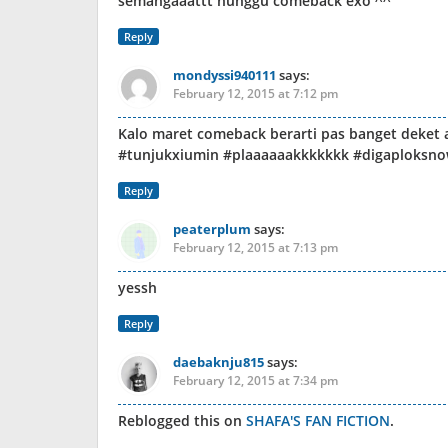
semangaaattt nunggu comeback exo ^^
Reply
mondyssi940111
says:
February 12, 2015 at 7:12 pm
Kalo maret comeback berarti pas banget deket a
#tunjukxiumin #plaaaaaakkkkkkk #digaploksno
Reply
peaterplum
says:
February 12, 2015 at 7:13 pm
yessh
Reply
daebaknju815
says:
February 12, 2015 at 7:34 pm
Reblogged this on
SHAFA'S FAN FICTION
.