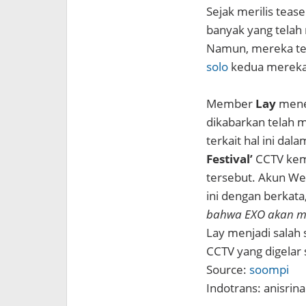
Sejak merilis teas
banyak yang telah
Namun, mereka te
solo
kedua mereka
Member
Lay
menen
dikabarkan telah 
terkait hal ini da
Festival’
CCTV kema
tersebut. Akun W
ini dengan berkata
bahwa EXO akan me
Lay menjadi salah 
CCTV yang digelar 
Source:
soompi
Indotrans: anisrina