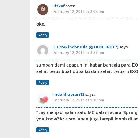
rizkaf
says:
February 12, 2015 at 8:08 pm
oke..
Reply
L_I_15& indonesia (@EXOL_IGOT7)
says:
February 12, 2015 at 8:37 pm
sumpah demi apapun ini kabar bahagia para E
sehat terus buat oppa ku dan sehat terus. #E
Reply
indahhapsari12
says:
February 12, 2015 at 9:10 pm
“Lay menjadi salah satu MC dalam acara ‘Spring 
you know? kris sm luhan juga tampil loohh di ac
Reply