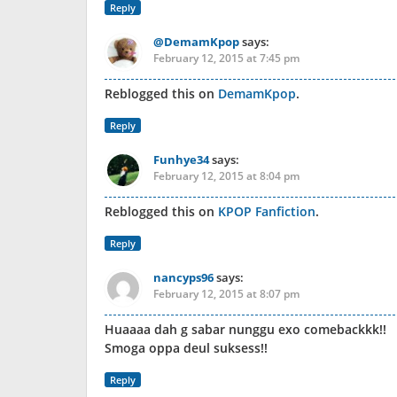
Reply
@DemamKpop
says:
February 12, 2015 at 7:45 pm
Reblogged this on
DemamKpop
.
Reply
Funhye34
says:
February 12, 2015 at 8:04 pm
Reblogged this on
KPOP Fanfiction
.
Reply
nancyps96
says:
February 12, 2015 at 8:07 pm
Huaaaa dah g sabar nunggu exo comebackkk!!
Smoga oppa deul suksess!!
Reply