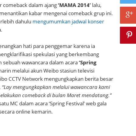
er comeback dalam ajang
‘MAMA 2014’
lalu,
 menantikan kabar mengenai comeback grup ini.
rlebih dahulu
mengumumkan jadwal konser
.
angkan hati para penggemar karena ia
mengklarifikasi spekulasi yang berkembang
lam sebuah wawancara dalam acara
‘Spring
rin melalui akun Weibo stasiun televisi
eibo CCTV Network mengungkapkan berita besar
,
“Lay mengungkapkan melalui wawancara kami
lakukan comeback di bulan Maret mendatang.”
satu MC dalam acara ‘Spring Festival’ web gala
secara online kemarin.