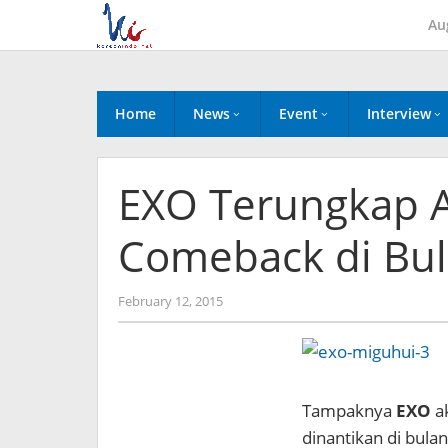
Skip
Au
to
content
Home
News
Event
Interview
EXO Terungkap 
Comeback di Bul
by
February 12, 2015
Koreanindo
Tampaknya
EXO
ak
dinantikan di bula