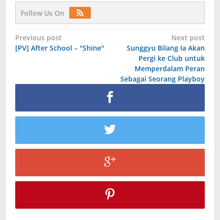
Follow Us On
Post
Previous post
Next post
[PV] After School – "Shine"
Sunggyu Bilang Ia Akan
navigation
Pergi ke Club untuk
Memperdalam Peran
Sebagai Seorang Playboy