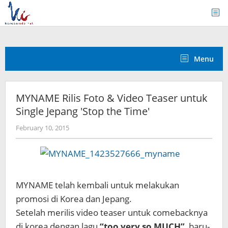
Skip
to
content
Menu
MYNAME Rilis Foto & Video Teaser untuk
Single Jepang 'Stop the Time'
by
February 10, 2015
Koreanindo
MYNAME telah kembali untuk melakukan
promosi di Korea dan Jepang.
Setelah merilis video teaser untuk comebacknya
di korea dengan lagu
“too very so MUCH”
, baru-