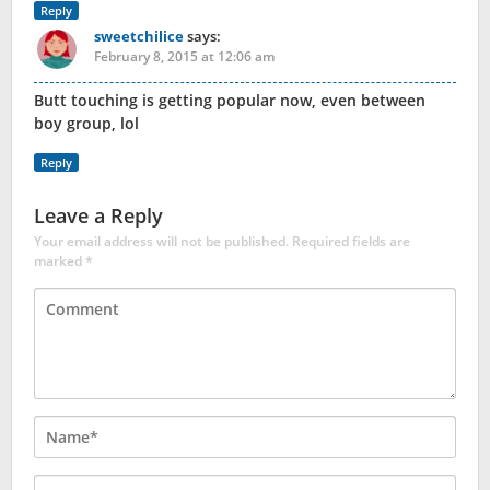
Reply
sweetchilice
says:
February 8, 2015 at 12:06 am
Butt touching is getting popular now, even between
boy group, lol
Reply
Leave a Reply
Your email address will not be published.
Required fields are
marked
*