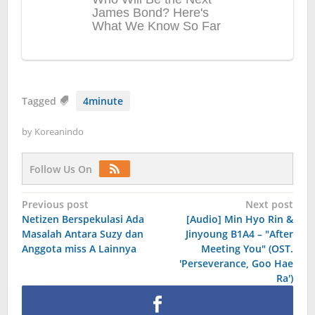
Tagged
4minute
by
Koreanindo
Follow Us On
Post
Previous post
Next post
Netizen Berspekulasi Ada
[Audio] Min Hyo Rin &
navigation
Masalah Antara Suzy dan
Jinyoung B1A4 – "After
Anggota miss A Lainnya
Meeting You" (OST.
'Perseverance, Goo Hae
Ra')