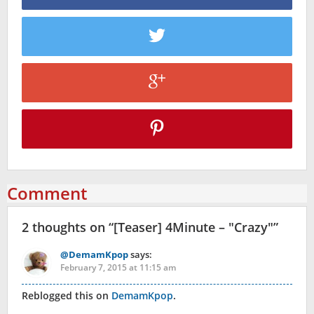
Comment
2 thoughts on “
[Teaser] 4Minute – "Crazy"
”
@DemamKpop
says:
February 7, 2015 at 11:15 am
Reblogged this on
DemamKpop
.