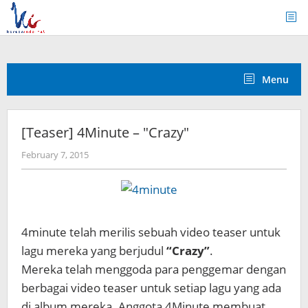
Skip
to
content
Menu
[Teaser] 4Minute – "Crazy"
by
February 7, 2015
Koreanindo
4minute telah merilis sebuah video teaser untuk
lagu mereka yang berjudul
“Crazy”
.
Mereka telah menggoda para penggemar dengan
berbagai video teaser untuk setiap lagu yang ada
di album mereka. Anggota 4Minute membuat