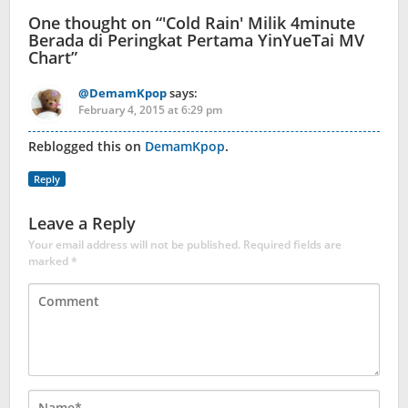
One thought on “
'Cold Rain' Milik 4minute
Berada di Peringkat Pertama YinYueTai MV
Chart
”
@DemamKpop
says:
February 4, 2015 at 6:29 pm
Reblogged this on
DemamKpop
.
Reply
Leave a Reply
Your email address will not be published.
Required fields are
marked
*