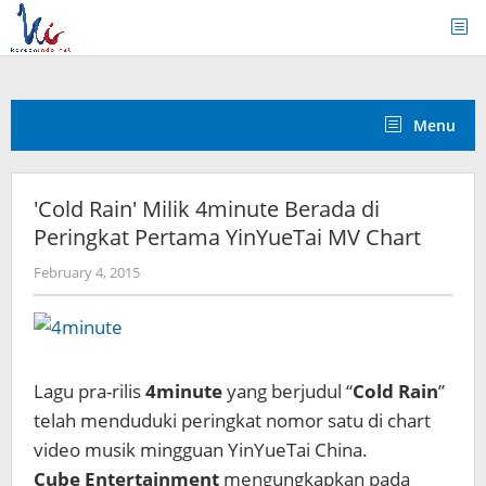
Skip
to
content
Menu
'Cold Rain' Milik 4minute Berada di
Peringkat Pertama YinYueTai MV Chart
by
February 4, 2015
Koreanindo
Lagu pra-rilis
4minute
yang berjudul “
Cold Rain
”
telah menduduki peringkat nomor satu di chart
video musik mingguan YinYueTai China.
Cube Entertainment
mengungkapkan pada