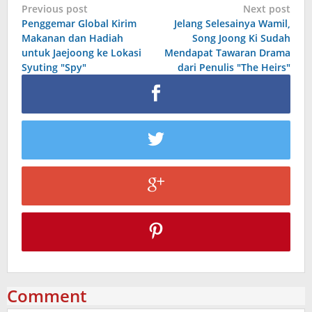
Post
Previous post
Next post
Penggemar Global Kirim
Jelang Selesainya Wamil,
navigation
Makanan dan Hadiah
Song Joong Ki Sudah
untuk Jaejoong ke Lokasi
Mendapat Tawaran Drama
Syuting "Spy"
dari Penulis "The Heirs"
Comment