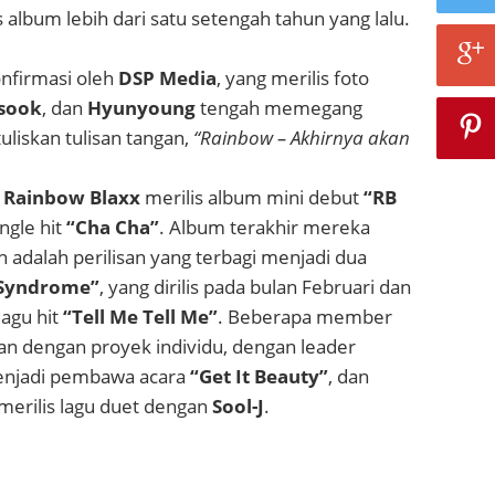
is album lebih dari satu setengah tahun yang lalu.
onfirmasi oleh
DSP Media
, yang merilis foto
isook
, dan
Hyunyoung
tengah memegang
uliskan tulisan tangan,
“Rainbow – Akhirnya akan
t
Rainbow Blaxx
merilis album mini debut
“RB
ngle hit
“Cha Cha”
. Album terakhir mereka
 adalah perilisan yang terbagi menjadi dua
Syndrome”
, yang dirilis pada bulan Februari dan
lagu hit
“Tell Me Tell Me”
. Beberapa member
kan dengan proyek individu, dengan leader
njadi pembawa acara
“Get It Beauty”
, dan
merilis lagu duet dengan
Sool-J
.