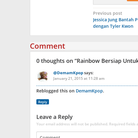
Post
Previous post
Jessica Jung Bantah P
navigation
dengan Tyler Kwon
Comment
0 thoughts on “
Rainbow Bersiap Untuk
@DemamKpop
says:
January 21, 2015 at 11:28 am
Reblogged this on
DemamKpop
.
Reply
Leave a Reply
Your email address will not be published.
Required fields