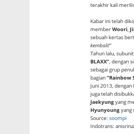
terakhir kali meril
Kabar ini telah dik
member
Woori
,
J
sebuah kertas bert
kembali!”
Tahun lalu, subuni
BLAXX”
, dengan si
sebagai grup penuh
bagian
“Rainbow 
Juni 2013, dengan 
juga telah disibuk
Jaekyung
yang me
Hyunyoung
yang 
Source:
soompi
Indotrans: anisrina