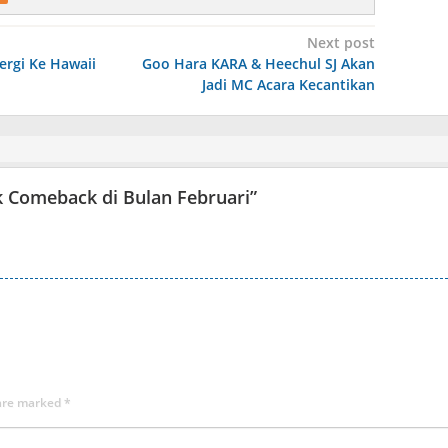
Next post
ergi Ke Hawaii
Goo Hara KARA & Heechul SJ Akan
Jadi MC Acara Kecantikan
 Comeback di Bulan Februari
”
 are marked
*