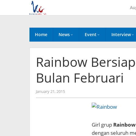
Skip
Au
to
content
Home
News
Event
Interview
Rainbow Bersiap
Bulan Februari
by
January 21, 2015
Koreanindo
Girl grup
Rainbow
dengan seluruh me