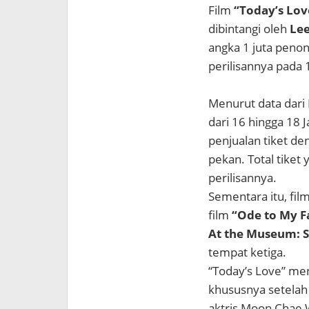
Film
“Today’s Lov
dibintangi oleh
Lee
angka 1 juta peno
perilisannya pada 1
Menurut data dari
dari 16 hingga 18 
penjualan tiket de
pekan. Total tiket
perilisannya.
Sementara itu, film
film
“Ode to My F
At the Museum: S
tempat ketiga.
“Today’s Love” men
khususnya setelah
aktris Moon Chae W