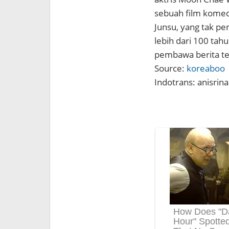
sebuah film komed
Junsu, yang tak p
lebih dari 100 tah
pembawa berita te
Source:
koreaboo
Indotrans: anisrina