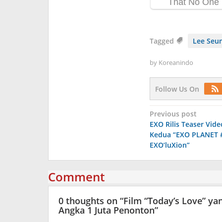
Tagged
Lee Seun
by
Koreanindo
Follow Us On
Post
Previous post
EXO Rilis Teaser Vid
navigation
Kedua “EXO PLANET #
EXO’luXion”
Comment
0 thoughts on “
Film “Today’s Love” y
Angka 1 Juta Penonton
”