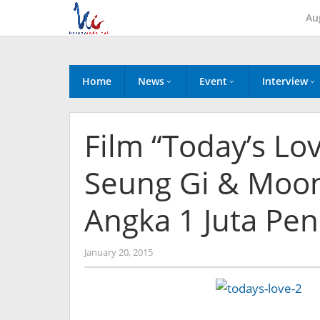
Skip
Au
to
content
Home
News
Event
Interview
Film “Today’s Lo
Seung Gi & Moo
Angka 1 Juta Pe
by
January 20, 2015
Koreanindo