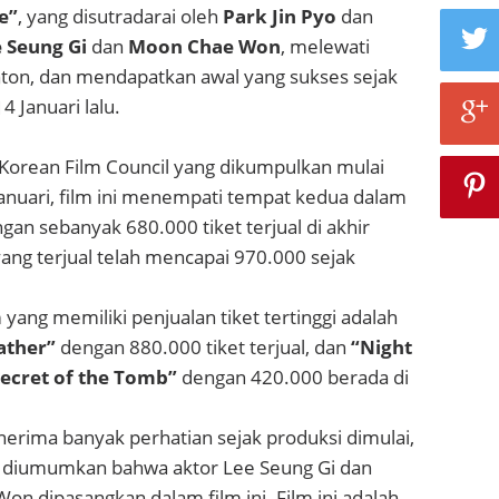
e”
, yang disutradarai oleh
Park Jin Pyo
dan
 Seung Gi
dan
Moon Chae Won
, melewati
nton, dan mendapatkan awal yang sukses sejak
4 Januari lalu.
 Korean Film Council yang dikumpulkan mulai
Januari, film ini menempati tempat kedua dalam
ngan sebanyak 680.000 tiket terjual di akhir
 yang terjual telah mencapai 970.000 sejak
 yang memiliki penjualan tiket tertinggi adalah
ather”
dengan 880.000 tiket terjual, dan
“Night
ecret of the Tomb”
dengan 420.000 berada di
erima banyak perhatian sejak produksi dimulai,
 diumumkan bahwa aktor Lee Seung Gi dan
on dipasangkan dalam film ini. Film ini adalah