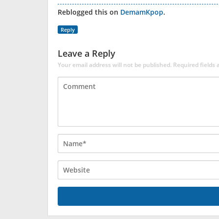
Reblogged this on
DemamKpop
.
Reply
Leave a Reply
Your email address will not be published.
Required fields