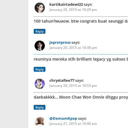
kartikairtadewi22
says:
January 20, 2015 at 10:29 pm
100 tahun?wuaow. btw congrats buat seunggi 
Reply
jepretpress
says:
January 20, 2015 at 10:38 pm
reuninya mereka stlh brilliant legacy yg sukses
Reply
chrystallee77
says:
January 20, 2015 at 10:53 pm
daebakkkk… Moon Chae Won Onnie ditggu proye
Reply
@DemamKpop
says:
January 21, 2015 at 10:40 am