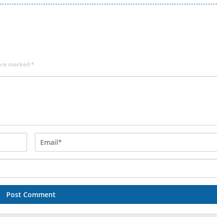
 are marked
*