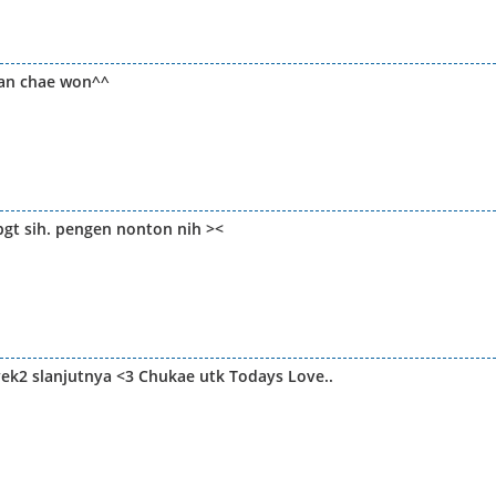
dan chae won^^
 bgt sih. pengen nonton nih ><
k2 slanjutnya <3 Chukae utk Todays Love..