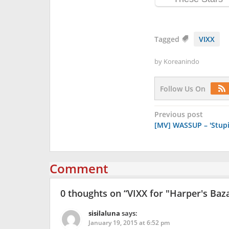
Tagged
VIXX
by
Koreanindo
Follow Us On
Post
Previous post
[MV] WASSUP – 'Stupi
navigation
Comment
0 thoughts on “
VIXX for "Harper's Baz
sisilaluna
says:
January 19, 2015 at 6:52 pm