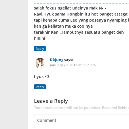
salah fokus ngeliat udelnya mak N-_-
Ravi,Hyuk sama Hongbin itu hot banget astaga
tapi kenapa cuma Leo yang posenya nyamping 
kan ga keliatan muka coolnya
terakhir Ken…rambutnya sesuatu banget deh
hihihi
Reply
DkJung
says:
January 20, 2015 at 9:35 pm
hyuk <3
Reply
Leave a Reply
Your email address will not be published.
Required fields