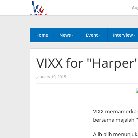
Skip
Au
to
content
Home
News
Event
Interview
VIXX for "Harper
by
January 19, 2015
Koreanindo
VIXX memamerkan 
bersama majalah
Alih-alih menunjuk