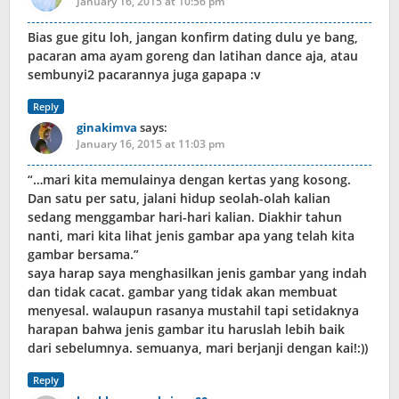
January 16, 2015 at 10:56 pm
Bias gue gitu loh, jangan konfirm dating dulu ye bang,
pacaran ama ayam goreng dan latihan dance aja, atau
sembunyi2 pacarannya juga gapapa :v
Reply
ginakimva
says:
January 16, 2015 at 11:03 pm
“…mari kita memulainya dengan kertas yang kosong.
Dan satu per satu, jalani hidup seolah-olah kalian
sedang menggambar hari-hari kalian. Diakhir tahun
nanti, mari kita lihat jenis gambar apa yang telah kita
gambar bersama.”
saya harap saya menghasilkan jenis gambar yang indah
dan tidak cacat. gambar yang tidak akan membuat
menyesal. walaupun rasanya mustahil tapi setidaknya
harapan bahwa jenis gambar itu haruslah lebih baik
dari sebelumnya. semuanya, mari berjanji dengan kai!:))
Reply