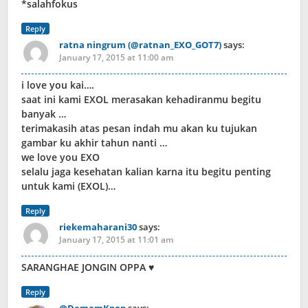
*salahfokus
Reply
ratna ningrum (@ratnan_EXO_GOT7)
says:
January 17, 2015 at 11:00 am
i love you kai….
saat ini kami EXOL merasakan kehadiranmu begitu
banyak …
terimakasih atas pesan indah mu akan ku tujukan
gambar ku akhir tahun nanti …
we love you EXO
selalu jaga kesehatan kalian karna itu begitu penting
untuk kami (EXOL)…
Reply
riekemaharani30
says:
January 17, 2015 at 11:01 am
SARANGHAE JONGIN OPPA ♥
Reply