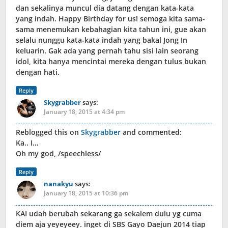
dan sekalinya muncul dia datang dengan kata-kata
yang indah. Happy Birthday for us! semoga kita sama-
sama menemukan kebahagian kita tahun ini, gue akan
selalu nunggu kata-kata indah yang bakal Jong In
keluarin. Gak ada yang pernah tahu sisi lain seorang
idol, kita hanya mencintai mereka dengan tulus bukan
dengan hati.
Reply
Skygrabber
says:
January 18, 2015 at 4:34 pm
Reblogged this on
Skygrabber
and commented:
Ka.. I…
Oh my god, /speechless/
Reply
nanakyu
says:
January 18, 2015 at 10:36 pm
KAI udah berubah sekarang ga sekalem dulu yg cuma
diem aja yeyeyeey. inget di SBS Gayo Daejun 2014 tiap