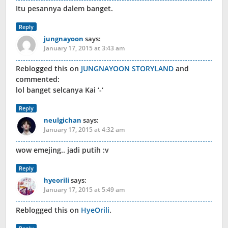
Itu pesannya dalem banget.
Reply
jungnayoon
says:
January 17, 2015 at 3:43 am
Reblogged this on
JUNGNAYOON STORYLAND
and
commented:
lol banget selcanya Kai ‘-‘
Reply
neulgichan
says:
January 17, 2015 at 4:32 am
wow emejing.. jadi putih :v
Reply
hyeorili
says:
January 17, 2015 at 5:49 am
Reblogged this on
HyeOrili
.