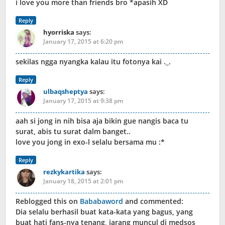
i love you more than friends bro *apasih XD
Reply
hyorriska
says:
January 17, 2015 at 6:20 pm
sekilas ngga nyangka kalau itu fotonya kai ._.
Reply
ulbaqsheptya
says:
January 17, 2015 at 9:38 pm
aah si jong in nih bisa aja bikin gue nangis baca tu
surat, abis tu surat dalm banget..
love you jong in exo-l selalu bersama mu :*
Reply
rezkykartika
says:
January 18, 2015 at 2:01 pm
Reblogged this on
Bababaword
and commented:
Dia selalu berhasil buat kata-kata yang bagus, yang
buat hati fans-nya tenang, jarang muncul di medsos