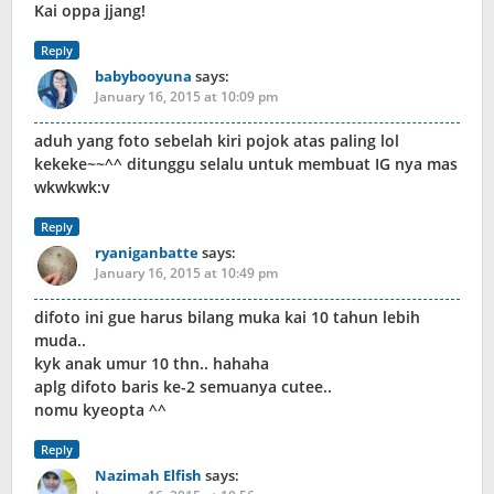
Kai oppa jjang!
Reply
babybooyuna
says:
January 16, 2015 at 10:09 pm
aduh yang foto sebelah kiri pojok atas paling lol
kekeke~~^^ ditunggu selalu untuk membuat IG nya mas
wkwkwk:v
Reply
ryaniganbatte
says:
January 16, 2015 at 10:49 pm
difoto ini gue harus bilang muka kai 10 tahun lebih
muda..
kyk anak umur 10 thn.. hahaha
aplg difoto baris ke-2 semuanya cutee..
nomu kyeopta ^^
Reply
Nazimah Elfish
says: