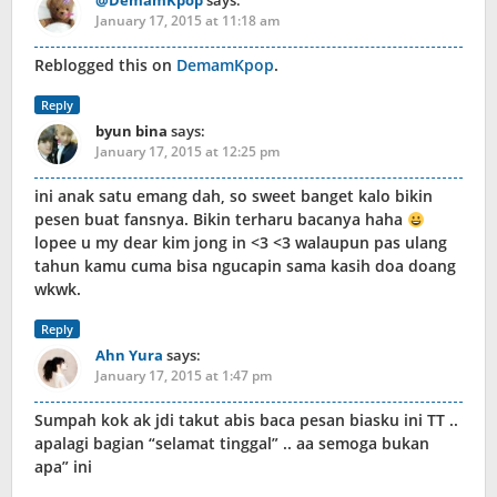
@DemamKpop
says:
January 17, 2015 at 11:18 am
Reblogged this on
DemamKpop
.
Reply
byun bina
says:
January 17, 2015 at 12:25 pm
ini anak satu emang dah, so sweet banget kalo bikin
pesen buat fansnya. Bikin terharu bacanya haha
lopee u my dear kim jong in <3 <3 walaupun pas ulang
tahun kamu cuma bisa ngucapin sama kasih doa doang
wkwk.
Reply
Ahn Yura
says:
January 17, 2015 at 1:47 pm
Sumpah kok ak jdi takut abis baca pesan biasku ini TT ..
apalagi bagian “selamat tinggal” .. aa semoga bukan
apa” ini