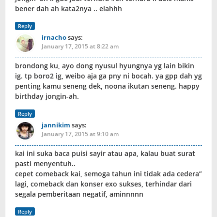
bener dah ah kata2nya .. elahhh
Reply
irnacho
says:
January 17, 2015 at 8:22 am
brondong ku, ayo dong nyusul hyungnya yg lain bikin
ig. tp boro2 ig, weibo aja ga pny ni bocah. ya gpp dah yg
penting kamu seneng dek, noona ikutan seneng. happy
birthday jongin-ah.
Reply
jannikim
says:
January 17, 2015 at 9:10 am
kai ini suka baca puisi sayir atau apa, kalau buat surat
pasti menyentuh..
cepet comeback kai, semoga tahun ini tidak ada cedera”
lagi, comeback dan konser exo sukses, terhindar dari
segala pemberitaan negatif, aminnnnn
Reply