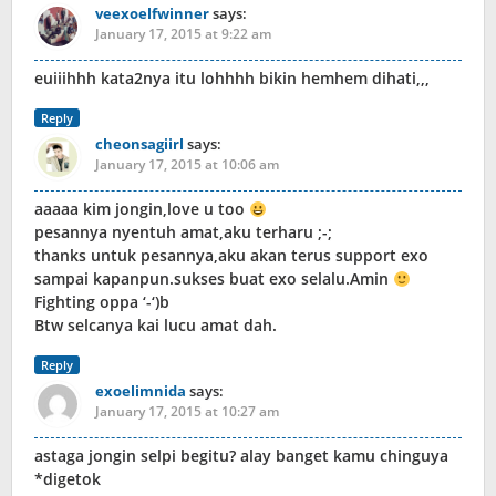
veexoelfwinner
says:
January 17, 2015 at 9:22 am
euiiihhh kata2nya itu lohhhh bikin hemhem dihati,,,
Reply
cheonsagiirl
says:
January 17, 2015 at 10:06 am
aaaaa kim jongin,love u too
pesannya nyentuh amat,aku terharu ;-;
thanks untuk pesannya,aku akan terus support exo
sampai kapanpun.sukses buat exo selalu.Amin
Fighting oppa ‘-‘)b
Btw selcanya kai lucu amat dah.
Reply
exoelimnida
says:
January 17, 2015 at 10:27 am
astaga jongin selpi begitu? alay banget kamu chinguya
*digetok