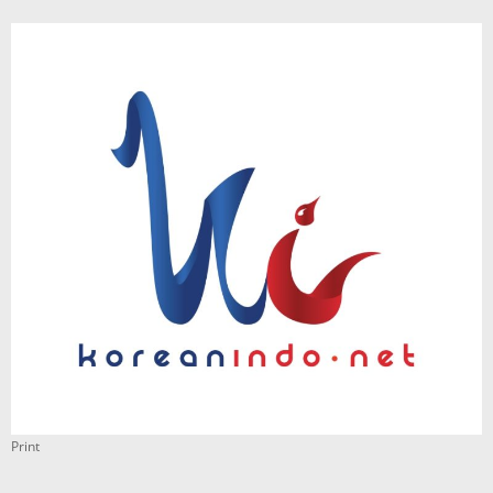
Print