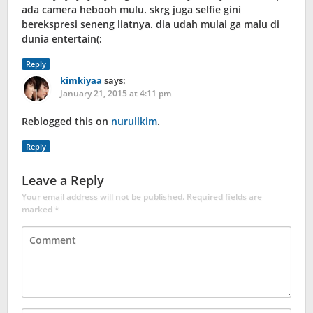
ada camera hebooh mulu. skrg juga selfie gini
berekspresi seneng liatnya. dia udah mulai ga malu di
dunia entertain(:
Reply
kimkiyaa
says:
January 21, 2015 at 4:11 pm
Reblogged this on
nurullkim
.
Reply
Leave a Reply
Your email address will not be published.
Required fields are
marked
*