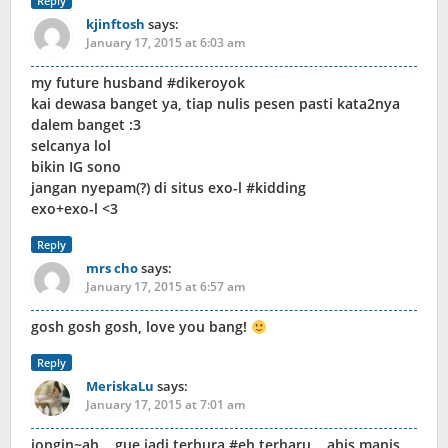
Reply
kjinftosh
says:
January 17, 2015 at 6:03 am
my future husband #dikeroyok
kai dewasa banget ya, tiap nulis pesen pasti kata2nya
dalem banget :3
selcanya lol
bikin IG sono
jangan nyepam(?) di situs exo-l #kidding
exo+exo-l <3
Reply
mrs cho
says:
January 17, 2015 at 6:57 am
gosh gosh gosh, love you bang!
Reply
MeriskaLu
says:
January 17, 2015 at 7:01 am
jongin~ah .. gue jadi terhura #eh terharu .. abis manis