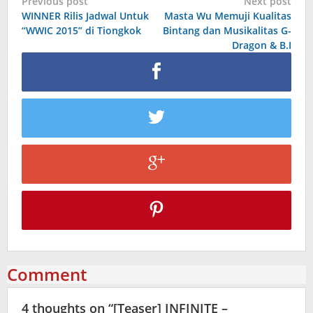
Post
Previous post
Next post
WINNER Rilis Jadwal Untuk
Masta Wu Memuji Kualitas
navigation
“WWIC 2015” di Tiongkok
Bintang dan Musikalitas G-
Dragon & B.I
Comment
4 thoughts on “
[Teaser] INFINITE –