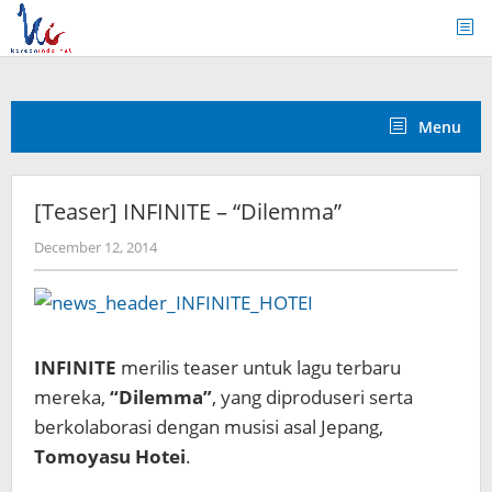
Skip
to
content
Menu
[Teaser] INFINITE – “Dilemma”
by
December 12, 2014
Koreanindo
INFINITE
merilis teaser untuk lagu terbaru
mereka,
“Dilemma”
, yang diproduseri serta
berkolaborasi dengan musisi asal Jepang,
Tomoyasu Hotei
.