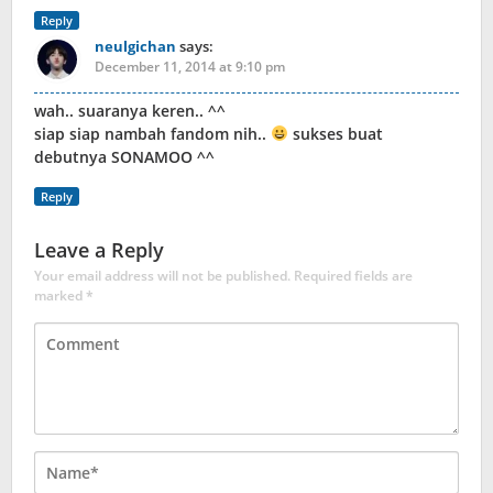
Reply
neulgichan
says:
December 11, 2014 at 9:10 pm
wah.. suaranya keren.. ^^
siap siap nambah fandom nih..
sukses buat
debutnya SONAMOO ^^
Reply
Leave a Reply
Your email address will not be published.
Required fields are
marked
*