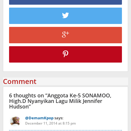
Comment
6 thoughts on “
Anggota Ke-5 SONAMOO,
High.D Nyanyikan Lagu Milik Jennifer
Hudson
”
@DemamKpop
says:
December 11, 2014 at 8:15 pm