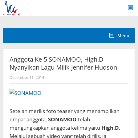
Skip
to
content
Menu
Anggota Ke-5 SONAMOO, High.D
Nyanyikan Lagu Milik Jennifer Hudson
by
December 11, 2014
Koreanindo
Setelah merilis foto teaser yang menampilkan
empat anggota,
SONAMOO
telah
mengungkapkan anggota kelima yaitu
High.D.
Melalui sebuah video yang telah dirilis, ia