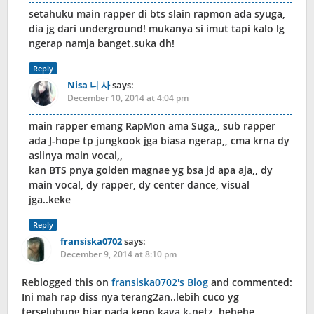
setahuku main rapper di bts slain rapmon ada syuga,
dia jg dari underground! mukanya si imut tapi kalo lg
ngerap namja banget.suka dh!
Reply
Nisa 니 사
says:
December 10, 2014 at 4:04 pm
main rapper emang RapMon ama Suga,, sub rapper
ada J-hope tp jungkook jga biasa ngerap,, cma krna dy
aslinya main vocal,,
kan BTS pnya golden magnae yg bsa jd apa aja,, dy
main vocal, dy rapper, dy center dance, visual
jga..keke
Reply
fransiska0702
says:
December 9, 2014 at 8:10 pm
Reblogged this on
fransiska0702's Blog
and commented:
Ini mah rap diss nya terang2an..lebih cuco yg
terselubung biar pada kepo kaya k-netz..hehehe