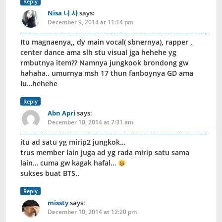
Reply
Nisa 니 사
says:
December 9, 2014 at 11:14 pm
Itu magnaenya,, dy main vocal( sbnernya), rapper ,
center dance ama slh stu visual jga hehehe yg
rmbutnya item?? Namnya jungkook brondong gw
hahaha.. umurnya msh 17 thun fanboynya GD ama
Iu…hehehe
Reply
Abn Apri
says:
December 10, 2014 at 7:31 am
itu ad satu yg mirip2 jungkok…
trus member lain juga ad yg rada mirip satu sama
lain… cuma gw kagak hafal…
sukses buat BTS..
Reply
missty
says:
December 10, 2014 at 12:20 pm