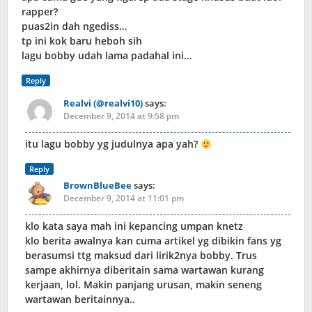
rapper?
puas2in dah ngediss…
tp ini kok baru heboh sih
lagu bobby udah lama padahal ini…
Reply
Realvi (@realvi10)
says:
December 9, 2014 at 9:58 pm
itu lagu bobby yg judulnya apa yah?
Reply
BrownBlueBee
says:
December 9, 2014 at 11:01 pm
klo kata saya mah ini kepancing umpan knetz
klo berita awalnya kan cuma artikel yg dibikin fans yg
berasumsi ttg maksud dari lirik2nya bobby. Trus
sampe akhirnya diberitain sama wartawan kurang
kerjaan, lol. Makin panjang urusan, makin seneng
wartawan beritainnya..