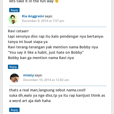
lets take it in the fun way
Reply
Ria Anggraini
says:
December 9, 2014 at 7:57 pm
Ravi cetaarr
tapi serunya diss rap itu kalo pendengar nya bertanya-
tanya ini buat siapa ya
Ravi terang-terangan yak mention nama Bobby nya
“You say it like a habit, just hate on Bobby”
Bobby kan ga mention nama Ravi nya
Reply
missty
says:
December 10, 2014 at 12:02 am
thats a real man,langsung sebut nama.cool!
suka dh,walo ya nge diss,tp ya itu rap kan!just think as
a word art aja dah haha
Reply