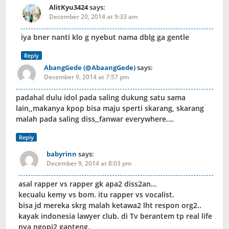
AlitKyu3424
says:
December 20, 2014 at 9:33 am
iya bner nanti klo g nyebut nama dblg ga gentle
Reply
AbangGede (@AbaangGede)
says:
December 9, 2014 at 7:57 pm
padahal dulu idol pada saling dukung satu sama
lain,,makanya kpop bisa maju sperti skarang, skarang
malah pada saling diss,,fanwar everywhere….
Reply
babyrinn
says:
December 9, 2014 at 8:03 pm
asal rapper vs rapper gk apa2 diss2an…
kecualu kemy vs bom. itu rapper vs vocalist.
bisa jd mereka skrg malah ketawa2 lht respon org2..
kayak indonesia lawyer club. di Tv berantem tp real life
nya ngopi2 ganteng.