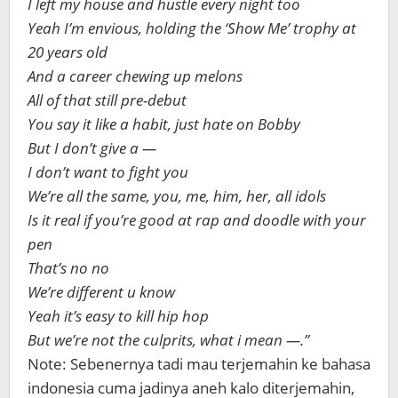
I left my house and hustle every night too
Yeah I’m envious, holding the ‘Show Me’ trophy at
20 years old
And a career chewing up melons
All of that still pre-debut
You say it like a habit, just hate on Bobby
But I don’t give a —
I don’t want to fight you
We’re all the same, you, me, him, her, all idols
Is it real if you’re good at rap and doodle with your
pen
That’s no no
We’re different u know
Yeah it’s easy to kill hip hop
But we’re not the culprits, what i mean —.”
Note: Sebenernya tadi mau terjemahin ke bahasa
indonesia cuma jadinya aneh kalo diterjemahin,