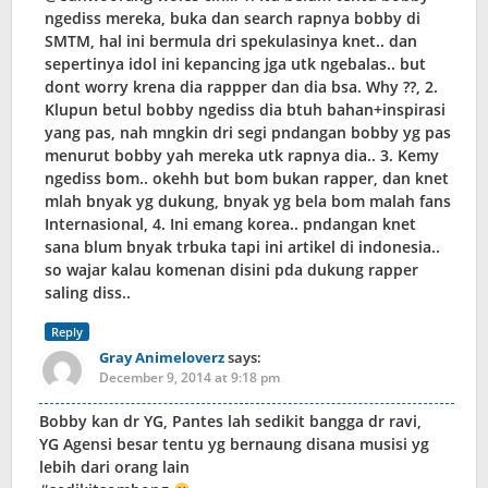
ngediss mereka, buka dan search rapnya bobby di
SMTM, hal ini bermula dri spekulasinya knet.. dan
sepertinya idol ini kepancing jga utk ngebalas.. but
dont worry krena dia rappper dan dia bsa. Why ??, 2.
Klupun betul bobby ngediss dia btuh bahan+inspirasi
yang pas, nah mngkin dri segi pndangan bobby yg pas
menurut bobby yah mereka utk rapnya dia.. 3. Kemy
ngediss bom.. okehh but bom bukan rapper, dan knet
mlah bnyak yg dukung, bnyak yg bela bom malah fans
Internasional, 4. Ini emang korea.. pndangan knet
sana blum bnyak trbuka tapi ini artikel di indonesia..
so wajar kalau komenan disini pda dukung rapper
saling diss..
Reply
Gray Animeloverz
says:
December 9, 2014 at 9:18 pm
Bobby kan dr YG, Pantes lah sedikit bangga dr ravi,
YG Agensi besar tentu yg bernaung disana musisi yg
lebih dari orang lain