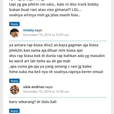
tapi yg gw pikirin cm satu.. kalo ni diss track bobby
bukan buat ravi atau vixx gimana?? LOL…
soalnya artinya msh ga jelas.masih bias..
Reply
missty
says:
December 10, 2014 at 12:07 am
ya antara rap biasa diss2 an.kaya gagman aja biasa
jelek2in kan.sama aja,diluar mrk biasa aja!
diss rap biasa kok di dunia rap bahkan ada yg masukin
ke word art lah hehe au ah gw mah
,apa cuma gw aja ya yang seneng c ravi jg bales
hehe.suka ma ke3 nya sh soalnya.rapnya keren smua!
Reply
ukie andrian
says:
December 10, 2014 at 12:38 am
baru sekarang? dr dulu kali
Reply