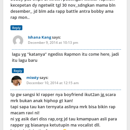
kecepetan dy ngetwiit tgl 30 nov,,sdngkan mama bln
desember,, jd blm ada rapp battle antra bobby ama
rap mon..
Reply
Ishana Kang
says:
December 9, 2014 at 10:13 pm
lagu yg “katanya” ngediss Rapmon itu come here, jadi
itu lagu baru
Reply
missty
says:
December 10, 2014 at 12:15 am
tp gw sangsi kl rapper nya boyfriend ikut2an jg,scara
mrk bukan anak hiphop gt kan!
tapi sapa tau kan ternyata aslinya mrk bisa bikin rap
macam ravi ni!
ni yg asik dari diss rap,org jd tau kmampuan asli para
rapper yg biasanya ketutupin ma vocalist dll.