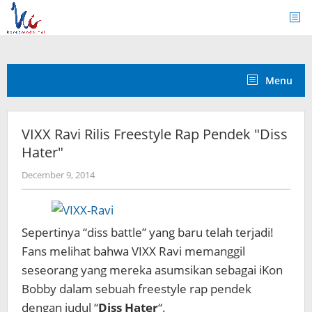
Skip
to
content
Menu
VIXX Ravi Rilis Freestyle Rap Pendek "Diss
Hater"
by
December 9, 2014
Koreanindo
Sepertinya “diss battle” yang baru telah terjadi!
Fans melihat bahwa VIXX Ravi memanggil
seseorang yang mereka asumsikan sebagai iKon
Bobby dalam sebuah freestyle rap pendek
dengan judul “
Diss Hater
“.