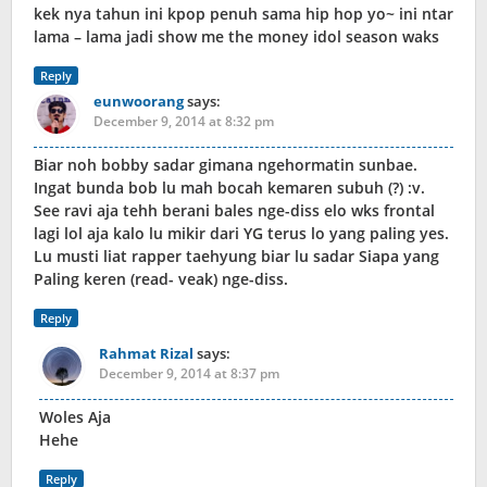
kek nya tahun ini kpop penuh sama hip hop yo~ ini ntar
lama – lama jadi show me the money idol season waks
Reply
eunwoorang
says:
December 9, 2014 at 8:32 pm
Biar noh bobby sadar gimana ngehormatin sunbae.
Ingat bunda bob lu mah bocah kemaren subuh (?) :v.
See ravi aja tehh berani bales nge-diss elo wks frontal
lagi lol aja kalo lu mikir dari YG terus lo yang paling yes.
Lu musti liat rapper taehyung biar lu sadar Siapa yang
Paling keren (read- veak) nge-diss.
Reply
Rahmat Rizal
says:
December 9, 2014 at 8:37 pm
Woles Aja
Hehe
Reply