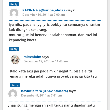
Reply
KARINA ☮ (@karina_oliviaa)
says:
December 10, 2014 at 7:00 am
iya nih.. padahal yg lyric bobby itu semuanya di smtm
kok diungkit sekarang.
mnurut gue ini bener2 kesalahpahaman. dan ravi ini
kepancing knetz
Reply
missminim
says:
December 17, 2014 at 11:43 am
Kalo kata aku jan pada mikir negatif.. bisa aje itu
emang mereka udah punya proyek yang ga kita tau
Reply
navintia fara (@navintiafara)
says:
December 9, 2014 at 7:41 pm
yhaa itung2 mengasah skill terus nanti dijadiin satu