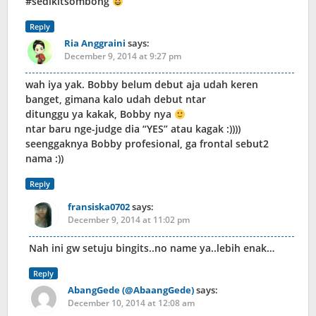
#sedikitsombong
Reply
Ria Anggraini
says:
December 9, 2014 at 9:27 pm
wah iya yak. Bobby belum debut aja udah keren
banget, gimana kalo udah debut ntar
ditunggu ya kakak, Bobby nya
ntar baru nge-judge dia “YES” atau kagak :))))
seenggaknya Bobby profesional, ga frontal sebut2
nama :))
Reply
fransiska0702
says:
December 9, 2014 at 11:02 pm
Nah ini gw setuju bingits..no name ya..lebih enak…
Reply
AbangGede (@AbaangGede)
says:
December 10, 2014 at 12:08 am