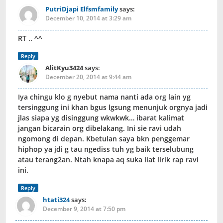
PutriDjapi Elfsmfamily
says:
December 10, 2014 at 3:29 am
RT .. ^^
Reply
AlitKyu3424
says:
December 20, 2014 at 9:44 am
Iya chingu klo g nyebut nama nanti ada org lain yg
tersinggung ini khan bgus lgsung menunjuk orgnya jadi
jlas siapa yg disinggung wkwkwk… ibarat kalimat
jangan bicarain org dibelakang. Ini sie ravi udah
ngomong di depan. Kbetulan saya bkn penggemar
hiphop ya jdi g tau ngediss tuh yg baik terselubung
atau terang2an. Ntah knapa aq suka liat lirik rap ravi
ini.
Reply
htati324
says:
December 9, 2014 at 7:50 pm