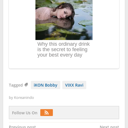
Tagged
iKON Bobby
VIXX Ravi
by
Koreanindo
Follow Us On
Post
Previous post
Next post