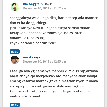
Ria Anggraini
says:
December 10, 2014 at 11:02 am
seenggaknya walau nge-diss, harus tetep ada manner
dan etika dong, chingu
jadi kesannya Ravi itu ngebalesnya sambil marah
berapi-api, padahal ya woles aja. bales..ntar
dibales..lalu bales lagi..
kayak berbales pantun *eh*
Reply
missty
says:
December 10, 2014 at 12:15 pm
i see. ga ada yg namanya manner dlm diss rap,artinya
harafiahnya aja menjelekan ato menyepelekan kan!jd
emang kesanya marah2 gt.kalo masalah nyebut nama
ato apa pun tu mah gimana style masing2 aja.
kalo pernah liat diss rap nya underground rapper
malah lebiiih parah
Reply