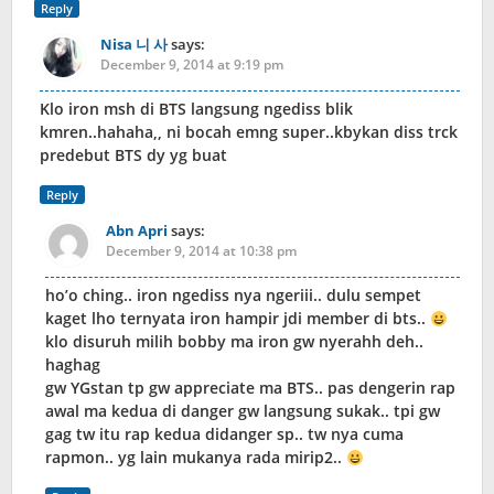
Reply
Nisa 니 사
says:
December 9, 2014 at 9:19 pm
Klo iron msh di BTS langsung ngediss blik
kmren..hahaha,, ni bocah emng super..kbykan diss trck
predebut BTS dy yg buat
Reply
Abn Apri
says:
December 9, 2014 at 10:38 pm
ho’o ching.. iron ngediss nya ngeriii.. dulu sempet
kaget lho ternyata iron hampir jdi member di bts..
klo disuruh milih bobby ma iron gw nyerahh deh..
haghag
gw YGstan tp gw appreciate ma BTS.. pas dengerin rap
awal ma kedua di danger gw langsung sukak.. tpi gw
gag tw itu rap kedua didanger sp.. tw nya cuma
rapmon.. yg lain mukanya rada mirip2..