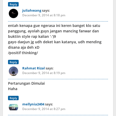
Reply
juliahwang
says:
December 9, 2014 at 8:18 pm
entah kenapa gue ngerasa ini keren banget klo satu
panggung, ayolah guys jangan mancing fanwar dan
buktiin style rap kalian ‘-‘)9
gayo daejun jg udh deket kan katanya, udh mending
disana aja deh xD
/positif thinking/
Reply
Rahmat Rizal
says:
December 9, 2014 at 8:19 pm
Pertarungan Dimulai
Haha
Reply
mellynia2404
says:
December 9, 2014 at 8:27 pm