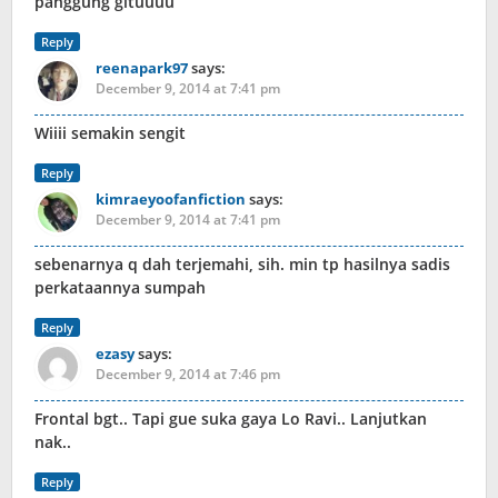
panggung gituuuu
Reply
reenapark97
says:
December 9, 2014 at 7:41 pm
Wiiii semakin sengit
Reply
kimraeyoofanfiction
says:
December 9, 2014 at 7:41 pm
sebenarnya q dah terjemahi, sih. min tp hasilnya sadis
perkataannya sumpah
Reply
ezasy
says:
December 9, 2014 at 7:46 pm
Frontal bgt.. Tapi gue suka gaya Lo Ravi.. Lanjutkan
nak..
Reply