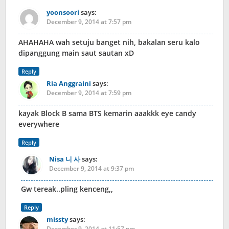
yoonsoori
says:
December 9, 2014 at 7:57 pm
AHAHAHA wah setuju banget nih, bakalan seru kalo
dipanggung main saut sautan xD
Reply
Ria Anggraini
says:
December 9, 2014 at 7:59 pm
kayak Block B sama BTS kemarin aaakkk eye candy
everywhere
Reply
Nisa 니 사
says:
December 9, 2014 at 9:37 pm
Gw tereak..pling kenceng,,
Reply
missty
says:
December 9, 2014 at 11:57 pm