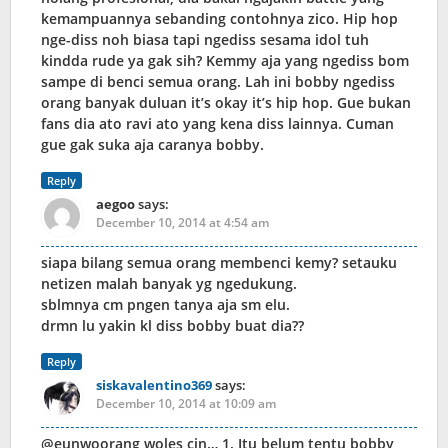
kemampuannya sebanding contohnya zico. Hip hop
nge-diss noh biasa tapi ngediss sesama idol tuh
kindda rude ya gak sih? Kemmy aja yang ngediss bom
sampe di benci semua orang. Lah ini bobby ngediss
orang banyak duluan it’s okay it’s hip hop. Gue bukan
fans dia ato ravi ato yang kena diss lainnya. Cuman
gue gak suka aja caranya bobby.
Reply
aegoo
says:
December 10, 2014 at 4:54 am
siapa bilang semua orang membenci kemy? setauku
netizen malah banyak yg ngedukung.
sblmnya cm pngen tanya aja sm elu.
drmn lu yakin kl diss bobby buat dia??
Reply
siskavalentino369
says:
December 10, 2014 at 10:09 am
@eunwoorang woles cin… 1. Itu belum tentu bobby