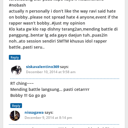
#nobash
actually n personally i don’t like the way ravi said hate
on bobby..please not spread hate 4 anyone,event if the
rapper wasn’t bobby..#just my opinion
Klo kata gw klo rap dishny terang2an,mending battle di
panggung..bentar lg ada gayo daejun tuh..puas2in
noh..ato session sendiri SMTM khusus idol rapper
battle..pasti seru..
Reply
siskavalentino369
says:
December 10, 2014 at 9:58 am
RT ching~~~
Mending battle langsung… pasti cetarrrr
Bobby !!! Go go go
Reply
nissagawa
says:
December 9, 2014 at 8:14 pm