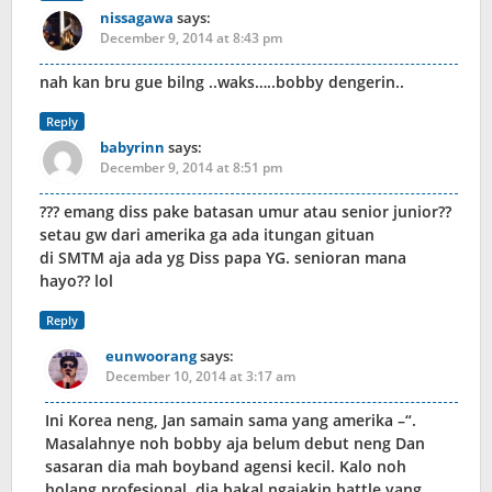
nissagawa
says:
December 9, 2014 at 8:43 pm
nah kan bru gue bilng ..waks…..bobby dengerin..
Reply
babyrinn
says:
December 9, 2014 at 8:51 pm
??? emang diss pake batasan umur atau senior junior??
setau gw dari amerika ga ada itungan gituan
di SMTM aja ada yg Diss papa YG. senioran mana
hayo?? lol
Reply
eunwoorang
says:
December 10, 2014 at 3:17 am
Ini Korea neng, Jan samain sama yang amerika –“.
Masalahnye noh bobby aja belum debut neng Dan
sasaran dia mah boyband agensi kecil. Kalo noh
holang profesional, dia bakal ngajakin battle yang