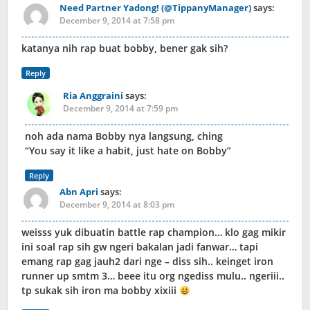
Need Partner Yadong! (@TippanyManager)
says:
December 9, 2014 at 7:58 pm
katanya nih rap buat bobby, bener gak sih?
Reply
Ria Anggraini
says:
December 9, 2014 at 7:59 pm
noh ada nama Bobby nya langsung, ching
“You say it like a habit, just hate on Bobby”
Reply
Abn Apri
says:
December 9, 2014 at 8:03 pm
weisss yuk dibuatin battle rap champion… klo gag mikir
ini soal rap sih gw ngeri bakalan jadi fanwar… tapi
emang rap gag jauh2 dari nge – diss sih.. keinget iron
runner up smtm 3… beee itu org ngediss mulu.. ngeriii..
tp sukak sih iron ma bobby xixiii