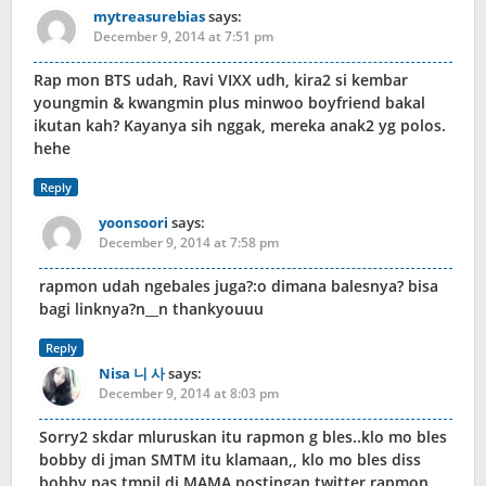
mytreasurebias
says:
December 9, 2014 at 7:51 pm
Rap mon BTS udah, Ravi VIXX udh, kira2 si kembar
youngmin & kwangmin plus minwoo boyfriend bakal
ikutan kah? Kayanya sih nggak, mereka anak2 yg polos.
hehe
Reply
yoonsoori
says:
December 9, 2014 at 7:58 pm
rapmon udah ngebales juga?:o dimana balesnya? bisa
bagi linknya?n__n thankyouuu
Reply
Nisa 니 사
says:
December 9, 2014 at 8:03 pm
Sorry2 skdar mluruskan itu rapmon g bles..klo mo bles
bobby di jman SMTM itu klamaan,, klo mo bles diss
bobby pas tmpil di MAMA postingan twitter rapmon