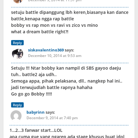
setuju battle dipanggung lbh keren,biasanya kan dance
battle,kenapa ngga rap battle
bobby vs rap mon vs ravi vs zico vs mino
what a dream battle right?!
Reply
siskavalentino369
says:
December 10, 2014 at 9:53 am
Setuju !!! Ntar bobby kan nampil di SBS gayoo daeju
tuh.. battle2 aja udh..
Semoga appa, pihak pelaksana, dll.. nangkep hal ini..
jadi terwujudlah battle rapnya hahaha
Go go go Bobby !!!!!
Reply
babyrinn
says:
December 9, 2014 at 7:40 pm
1…2…3 fanwar start…LOL
apa cuma gue yang ngarep ada stage khusus buat idol