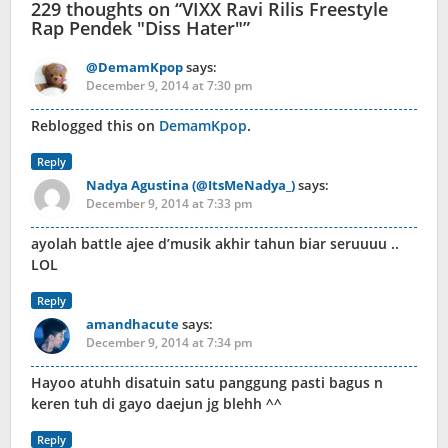
229 thoughts on “
VIXX Ravi Rilis Freestyle
Rap Pendek "Diss Hater"
”
@DemamKpop
says:
December 9, 2014 at 7:30 pm
Reblogged this on
DemamKpop
.
Reply
Nadya Agustina (@ItsMeNadya_)
says:
December 9, 2014 at 7:33 pm
ayolah battle ajee d’musik akhir tahun biar seruuuu ..
LOL
Reply
amandhacute
says:
December 9, 2014 at 7:34 pm
Hayoo atuhh disatuin satu panggung pasti bagus n
keren tuh di gayo daejun jg blehh ^^
Reply