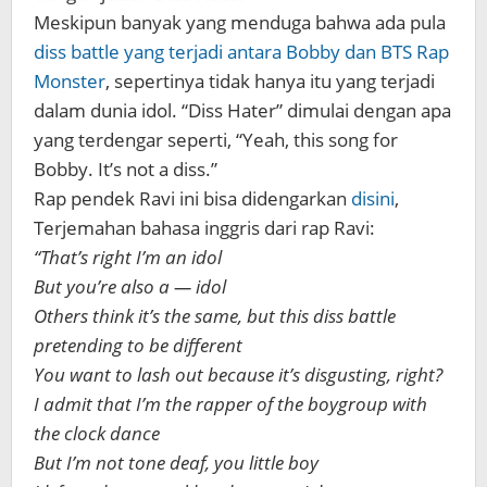
Meskipun banyak yang menduga bahwa ada pula
diss battle yang terjadi antara Bobby dan BTS Rap
Monster
, sepertinya tidak hanya itu yang terjadi
dalam dunia idol. “Diss Hater” dimulai dengan apa
yang terdengar seperti, “Yeah, this song for
Bobby. It’s not a diss.”
Rap pendek Ravi ini bisa didengarkan
disini
,
Terjemahan bahasa inggris dari rap Ravi:
“That’s right I’m an idol
But you’re also a — idol
Others think it’s the same, but this diss battle
pretending to be different
You want to lash out because it’s disgusting, right?
I admit that I’m the rapper of the boygroup with
the clock dance
But I’m not tone deaf, you little boy