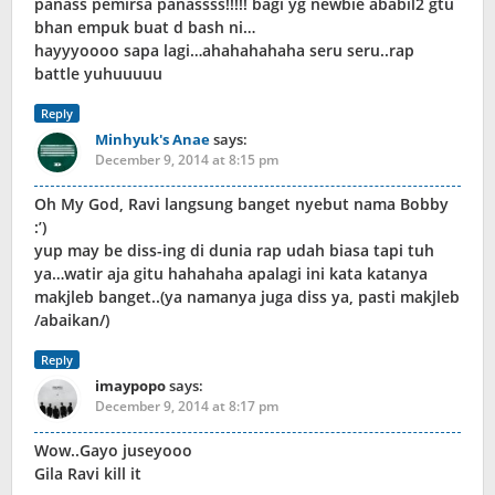
panass pemirsa panassss!!!!! bagi yg newbie ababil2 gtu
bhan empuk buat d bash ni…
hayyyoooo sapa lagi…ahahahahaha seru seru..rap
battle yuhuuuuu
Reply
Minhyuk's Anae
says:
December 9, 2014 at 8:15 pm
Oh My God, Ravi langsung banget nyebut nama Bobby
:’)
yup may be diss-ing di dunia rap udah biasa tapi tuh
ya…watir aja gitu hahahaha apalagi ini kata katanya
makjleb banget..(ya namanya juga diss ya, pasti makjleb
/abaikan/)
Reply
imaypopo
says:
December 9, 2014 at 8:17 pm
Wow..Gayo juseyooo
Gila Ravi kill it