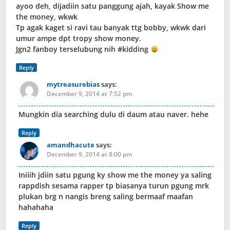
ayoo deh, dijadiin satu panggung ajah, kayak Show me
the money, wkwk
Tp agak kaget si ravi tau banyak ttg bobby, wkwk dari
umur ampe dpt tropy show money.
Jgn2 fanboy terselubung nih #kidding
Reply
mytreasurebias
says:
December 9, 2014 at 7:52 pm
Mungkin dia searching dulu di daum atau naver. hehe
Reply
amandhacute
says:
December 9, 2014 at 8:00 pm
Iniiih jdiin satu pgung ky show me the money ya saling
rappdish sesama rapper tp biasanya turun pgung mrk
plukan brg n nangis breng saling bermaaf maafan
hahahaha
Reply