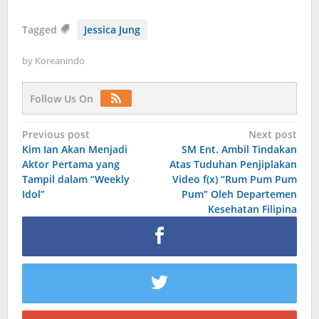
Tagged
Jessica Jung
by
Koreanindo
Follow Us On
Post
Previous post
Next post
Kim Ian Akan Menjadi
SM Ent. Ambil Tindakan
navigation
Aktor Pertama yang
Atas Tuduhan Penjiplakan
Tampil dalam “Weekly
Video f(x) “Rum Pum Pum
Idol”
Pum” Oleh Departemen
Kesehatan Filipina