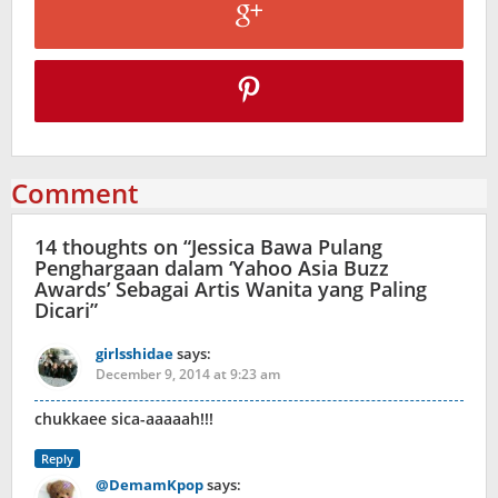
Comment
14 thoughts on “
Jessica Bawa Pulang
Penghargaan dalam ‘Yahoo Asia Buzz
Awards’ Sebagai Artis Wanita yang Paling
Dicari
”
girlsshidae
says:
December 9, 2014 at 9:23 am
chukkaee sica-aaaaah!!!
Reply
@DemamKpop
says: