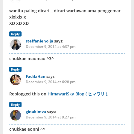
wanita paling dicari… dicari wartawan ama penggemar
xixixixix
XD XD XD
Reply
steffanienoija
says:
December 9, 2014 at 4:37 pm
chukkae maomao ^3^
Reply
FadilaHan
says:
December 9, 2014 at 6:28 pm
Reblogged this on
HimawariSky Blog ( ヒマワリ )
.
Reply
ginakimva
says:
December 9, 2014 at 9:27 pm
chukkae eonni ^^