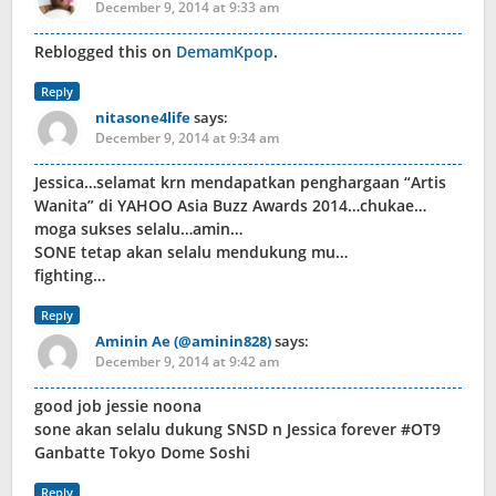
December 9, 2014 at 9:33 am
Reblogged this on
DemamKpop
.
Reply
nitasone4life
says:
December 9, 2014 at 9:34 am
Jessica…selamat krn mendapatkan penghargaan “Artis
Wanita” di YAHOO Asia Buzz Awards 2014…chukae…
moga sukses selalu…amin…
SONE tetap akan selalu mendukung mu…
fighting…
Reply
Aminin Ae (@aminin828)
says:
December 9, 2014 at 9:42 am
good job jessie noona
sone akan selalu dukung SNSD n Jessica forever #OT9
Ganbatte Tokyo Dome Soshi
Reply