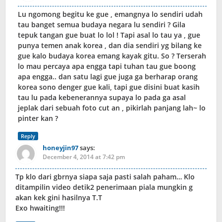
Lu ngomong begitu ke gue , emangnya lo sendiri udah
tau banget semua budaya negara lu sendiri ? Gila
tepuk tangan gue buat lo lol ! Tapi asal lo tau ya , gue
punya temen anak korea , dan dia sendiri yg bilang ke
gue kalo budaya korea emang kayak gitu. So ? Terserah
lo mau percaya apa engga tapi tuhan tau gue boong
apa engga.. dan satu lagi gue juga ga berharap orang
korea sono denger gue kali, tapi gue disini buat kasih
tau lu pada kebenerannya supaya lo pada ga asal
jeplak dari sebuah foto cut an , pikirlah panjang lah~ lo
pinter kan ?
Reply
honeyjin97
says:
December 4, 2014 at 7:42 pm
Tp klo dari gbrnya siapa saja pasti salah paham… Klo
ditampilin video detik2 penerimaan piala mungkin g
akan kek gini hasilnya T.T
Exo hwaiting!!!