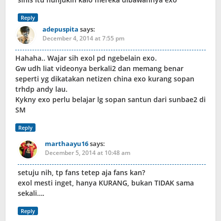
Reply
adepuspita
says:
December 4, 2014 at 7:55 pm
Hahaha.. Wajar sih exol pd ngebelain exo.
Gw udh liat videonya berkali2 dan memang benar
seperti yg dikatakan netizen china exo kurang sopan
trhdp andy lau.
Kykny exo perlu belajar lg sopan santun dari sunbae2 di
SM
Reply
marthaayu16
says:
December 5, 2014 at 10:48 am
setuju nih, tp fans tetep aja fans kan?
exol mesti inget, hanya KURANG, bukan TIDAK sama
sekali….
Reply