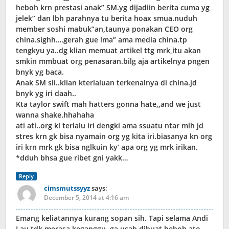
heboh krn prestasi anak” SM.yg dijadiin berita cuma yg
jelek” dan lbh parahnya tu berita hoax smua.nuduh
member soshi mabuk”an,taunya ponakan CEO org
china.sighh….gerah gue lma” ama media china.tp
tengkyu ya..dg klian memuat artikel ttg mrk,itu akan
smkin mmbuat org penasaran.bilg aja artikelnya pngen
bnyk yg baca.
Anak SM sii..klian kterlaluan terkenalnya di china.jd
bnyk yg iri daah..
Kta taylor swift mah hatters gonna hate,,and we just
wanna shake.hhahaha
ati ati..org kl terlalu iri dengki ama ssuatu ntar mlh jd
stres krn gk bisa nyamain org yg kita iri.biasanya kn org
iri krn mrk gk bisa nglkuin ky’ apa org yg mrk irikan.
*dduh bhsa gue ribet gni yakk…
Reply
cimsmutssyyz
says:
December 5, 2014 at 4:16 am
Emang keliatannya kurang sopan sih. Tapi selama Andi
Lau tdk merasa keganggu, ga usah dibuat heboh ato