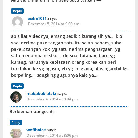
Reply
siska1611
says:
December 5, 2014 at 9:00 am
abis liat videonya, emang sedikit kurang sih ya…. klo
soal nerima pake tangan satu itu salah paham, suho
pake 2 tangan kok, yg satu nerima penghargaan, yg
satu menampa di siku… klo soal tatapan, baru yg
kurang, harusnya kebiasaan orang korea kan beri
tundukan ke yg ngasih, eh yg ini g ada, abis ngambil lgs
berpaling…. sangking gugupnya kale ya….
Reply
mababoblalala
says:
December 4, 2014 at 8:04 pm
Berlebihan banget ih,
Reply
wefiboice
says:
December 4, 2014 at 8:06 pm