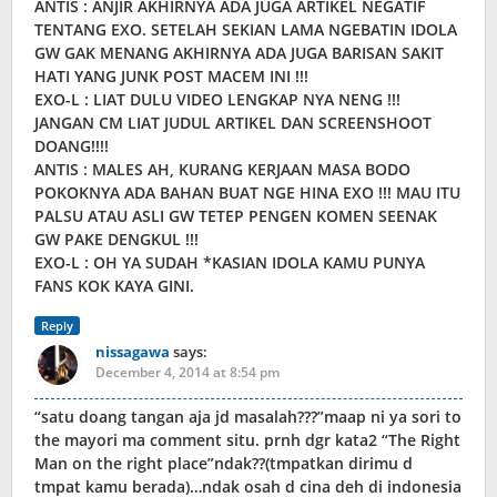
ANTIS : ANJIR AKHIRNYA ADA JUGA ARTIKEL NEGATIF
TENTANG EXO. SETELAH SEKIAN LAMA NGEBATIN IDOLA
GW GAK MENANG AKHIRNYA ADA JUGA BARISAN SAKIT
HATI YANG JUNK POST MACEM INI !!!
EXO-L : LIAT DULU VIDEO LENGKAP NYA NENG !!!
JANGAN CM LIAT JUDUL ARTIKEL DAN SCREENSHOOT
DOANG!!!!
ANTIS : MALES AH, KURANG KERJAAN MASA BODO
POKOKNYA ADA BAHAN BUAT NGE HINA EXO !!! MAU ITU
PALSU ATAU ASLI GW TETEP PENGEN KOMEN SEENAK
GW PAKE DENGKUL !!!
EXO-L : OH YA SUDAH *KASIAN IDOLA KAMU PUNYA
FANS KOK KAYA GINI.
Reply
nissagawa
says:
December 4, 2014 at 8:54 pm
“satu doang tangan aja jd masalah???”maap ni ya sori to
the mayori ma comment situ. prnh dgr kata2 “The Right
Man on the right place”ndak??(tmpatkan dirimu d
tmpat kamu berada)…ndak osah d cina deh di indonesia