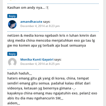
Kasihan om andy nya… :'(
Reply
amandhacute
says:
December 4, 2014 at 8:23 pm
netizen & media korea ngebash kris n luhan kmrin dan
skrg media china mencoba menjatuhkan exo ga tau lg
gw mo komen apa yg terbaik aja buat semuanya
Reply
Monika Kunti Gayatri
says:
December 4, 2014 at 8:25 pm
haduh haduh,,,
haters emang gitu gk yang di korea, china, tempat
sendiri emang gitu semua. padahal kalau diliat dari
videonya, ketauan yg benernya gimana -_-
kayaknya china emang mau ngajatuhin exo, pelan2 exo
abis itu dia mau ngehancurin SM,,,
aidem,,,