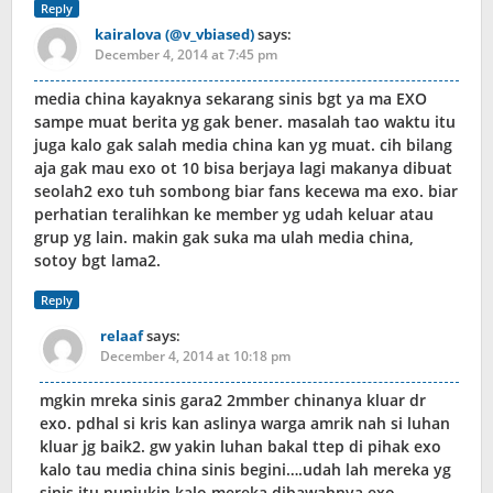
Reply
kairalova (@v_vbiased)
says:
December 4, 2014 at 7:45 pm
media china kayaknya sekarang sinis bgt ya ma EXO
sampe muat berita yg gak bener. masalah tao waktu itu
juga kalo gak salah media china kan yg muat. cih bilang
aja gak mau exo ot 10 bisa berjaya lagi makanya dibuat
seolah2 exo tuh sombong biar fans kecewa ma exo. biar
perhatian teralihkan ke member yg udah keluar atau
grup yg lain. makin gak suka ma ulah media china,
sotoy bgt lama2.
Reply
relaaf
says:
December 4, 2014 at 10:18 pm
mgkin mreka sinis gara2 2mmber chinanya kluar dr
exo. pdhal si kris kan aslinya warga amrik nah si luhan
kluar jg baik2. gw yakin luhan bakal ttep di pihak exo
kalo tau media china sinis begini….udah lah mereka yg
sinis itu nunjukin kalo mereka dibawahnya exo