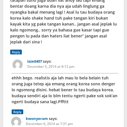
tatapan suho juga udah liat andy lau tapi emang
bentar doang karna dia nya aja udah linglung ga
nyangka bakal menang lagi ! Asal lu tau budaya orang
korea kalo shake hand tuh pake tangan kiri bukan
kayak kita yg pake tangan kanan.. jangan asal jeplak lu
kalo ngomong.. sorry ya bahasa gue kasar tapi gue
pengen lu pada dan haters liat bener” jangan asal
jeplak dari sina !
Reply
izze0407
says:
December 5, 2014 at 8:12 pm
ehhh bego. realistis aja lah mau lo bela belain tuh
orang juga tetep aja emang orang korea sono denger
lo ngomong disini. hebat bener lo tau budaya korea.
budaya sendiri aja lo blm tentu ngerti pake sok sok’an
ngerti budaya sana lagi.Pffttt
Reply
kwonyeram
says:
December 6, 2014 at 7:31 pm