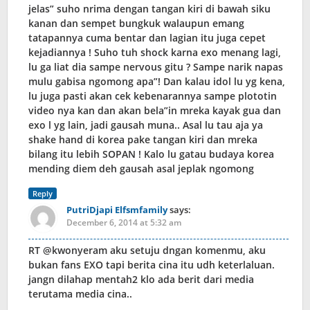
jelas” suho nrima dengan tangan kiri di bawah siku
kanan dan sempet bungkuk walaupun emang
tatapannya cuma bentar dan lagian itu juga cepet
kejadiannya ! Suho tuh shock karna exo menang lagi,
lu ga liat dia sampe nervous gitu ? Sampe narik napas
mulu gabisa ngomong apa”! Dan kalau idol lu yg kena,
lu juga pasti akan cek kebenarannya sampe plototin
video nya kan dan akan bela”in mreka kayak gua dan
exo l yg lain, jadi gausah muna.. Asal lu tau aja ya
shake hand di korea pake tangan kiri dan mreka
bilang itu lebih SOPAN ! Kalo lu gatau budaya korea
mending diem deh gausah asal jeplak ngomong
Reply
PutriDjapi Elfsmfamily
says:
December 6, 2014 at 5:32 am
RT @kwonyeram aku setuju dngan komenmu, aku
bukan fans EXO tapi berita cina itu udh keterlaluan.
jangn dilahap mentah2 klo ada berit dari media
terutama media cina..