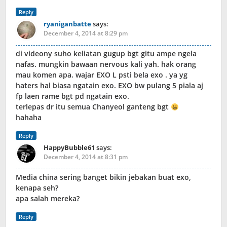
Reply
ryaniganbatte
says:
December 4, 2014 at 8:29 pm
di videony suho keliatan gugup bgt gitu ampe ngela
nafas. mungkin bawaan nervous kali yah. hak orang
mau komen apa. wajar EXO L psti bela exo . ya yg
haters hal biasa ngatain exo. EXO bw pulang 5 piala aj
fp laen rame bgt pd ngatain exo.
terlepas dr itu semua Chanyeol ganteng bgt
hahaha
Reply
HappyBubble61
says:
December 4, 2014 at 8:31 pm
Media china sering banget bikin jebakan buat exo,
kenapa seh?
apa salah mereka?
Reply