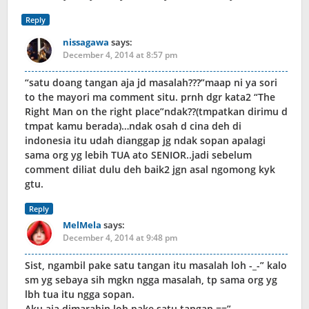
Reply
nissagawa
says:
December 4, 2014 at 8:57 pm
“satu doang tangan aja jd masalah???”maap ni ya sori
to the mayori ma comment situ. prnh dgr kata2 “The
Right Man on the right place”ndak??(tmpatkan dirimu d
tmpat kamu berada)…ndak osah d cina deh di
indonesia itu udah dianggap jg ndak sopan apalagi
sama org yg lebih TUA ato SENIOR..jadi sebelum
comment diliat dulu deh baik2 jgn asal ngomong kyk
gtu.
Reply
MelMela
says:
December 4, 2014 at 9:48 pm
Sist, ngambil pake satu tangan itu masalah loh -_-” kalo
sm yg sebaya sih mgkn ngga masalah, tp sama org yg
lbh tua itu ngga sopan.
Aku aja dimarahin loh pake satu tangan ==”