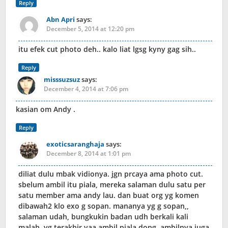
Reply
Abn Apri
says:
December 5, 2014 at 12:20 pm
itu efek cut photo deh.. kalo liat lgsg kyny gag sih..
Reply
misssuzsuz
says:
December 4, 2014 at 7:06 pm
kasian om Andy .
Reply
exoticsaranghaja
says:
December 8, 2014 at 1:01 pm
diliat dulu mbak vidionya. jgn prcaya ama photo cut.
sbelum ambil itu piala, mereka salaman dulu satu per
satu member ama andy lau. dan buat org yg komen
dibawah2 klo exo g sopan. mananya yg g sopan,,
salaman udah, bungkukin badan udh berkali kali
malah, yg terakhir yaa ambil piala dong. ambilnya juga