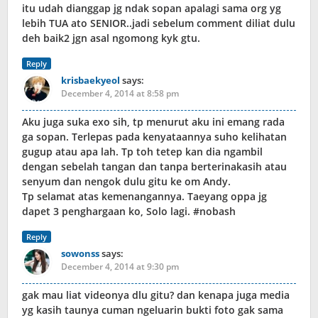
itu udah dianggap jg ndak sopan apalagi sama org yg
lebih TUA ato SENIOR..jadi sebelum comment diliat dulu
deh baik2 jgn asal ngomong kyk gtu.
Reply
krisbaekyeol
says:
December 4, 2014 at 8:58 pm
Aku juga suka exo sih, tp menurut aku ini emang rada
ga sopan. Terlepas pada kenyataannya suho kelihatan
gugup atau apa lah. Tp toh tetep kan dia ngambil
dengan sebelah tangan dan tanpa berterinakasih atau
senyum dan nengok dulu gitu ke om Andy.
Tp selamat atas kemenangannya. Taeyang oppa jg
dapet 3 penghargaan ko, Solo lagi. #nobash
Reply
sowonss
says:
December 4, 2014 at 9:30 pm
gak mau liat videonya dlu gitu? dan kenapa juga media
yg kasih taunya cuman ngeluarin bukti foto gak sama