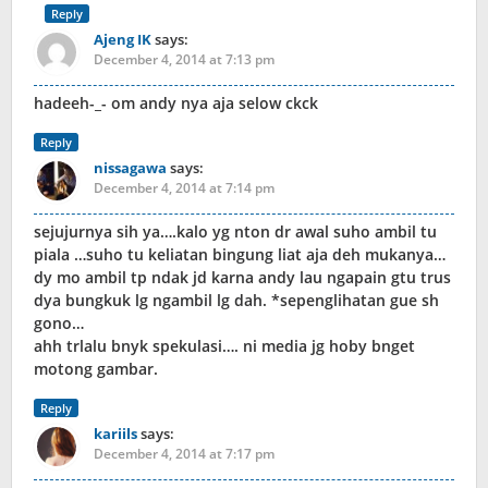
Reply
Ajeng IK
says:
December 4, 2014 at 7:13 pm
hadeeh-_- om andy nya aja selow ckck
Reply
nissagawa
says:
December 4, 2014 at 7:14 pm
sejujurnya sih ya….kalo yg nton dr awal suho ambil tu
piala …suho tu keliatan bingung liat aja deh mukanya…
dy mo ambil tp ndak jd karna andy lau ngapain gtu trus
dya bungkuk lg ngambil lg dah. *sepenglihatan gue sh
gono…
ahh trlalu bnyk spekulasi…. ni media jg hoby bnget
motong gambar.
Reply
kariils
says:
December 4, 2014 at 7:17 pm