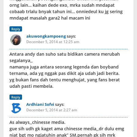
orng lain… kaihan dede exo, mrka sudah mndapat
cobaab trlalu bnyak tahun ini… onniedeul ku jg sering
mndapat masalah gara2 hal macam ini
Reply
akuwongkampoeng
says:
December 5, 2014 at 12:25 am
Antara andy dan suho satu bidikan camera merubah
segalanya,,
namanya juga antara seorang legenda dan boyband
ternama, ada yg nggak pas dikit aja udah jadi berita.
yg bukan fans dah tentu menghujat, yang fans berat
udah pasti membela.
Reply
Ardhiani Sofvi
says:
December 5, 2014 at 2:27 am
As always,,chinesse media.
gue sih udh gk kaget ama chinesse media,,dr dulu emg
niat bgt mo ngjatuhin anak” SM.pernah gk sih mrk