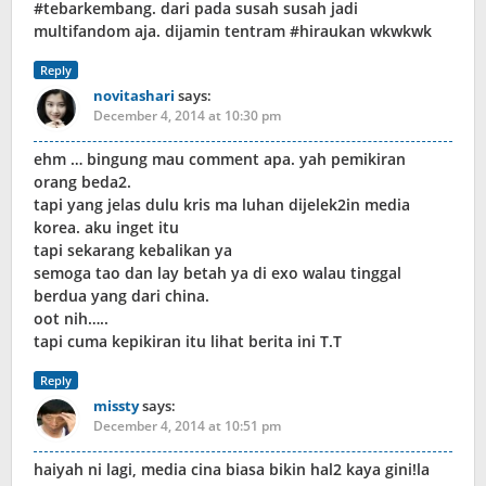
#tebarkembang. dari pada susah susah jadi
multifandom aja. dijamin tentram #hiraukan wkwkwk
Reply
novitashari
says:
December 4, 2014 at 10:30 pm
ehm … bingung mau comment apa. yah pemikiran
orang beda2.
tapi yang jelas dulu kris ma luhan dijelek2in media
korea. aku inget itu
tapi sekarang kebalikan ya
semoga tao dan lay betah ya di exo walau tinggal
berdua yang dari china.
oot nih…..
tapi cuma kepikiran itu lihat berita ini T.T
Reply
missty
says:
December 4, 2014 at 10:51 pm
haiyah ni lagi, media cina biasa bikin hal2 kaya gini!la