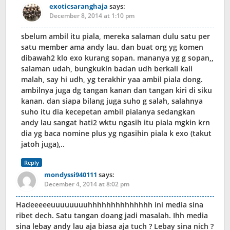
exoticsaranghaja
says:
December 8, 2014 at 1:10 pm
sbelum ambil itu piala, mereka salaman dulu satu per
satu member ama andy lau. dan buat org yg komen
dibawah2 klo exo kurang sopan. mananya yg g sopan,,
salaman udah, bungkukin badan udh berkali kali
malah, say hi udh, yg terakhir yaa ambil piala dong.
ambilnya juga dg tangan kanan dan tangan kiri di siku
kanan. dan siapa bilang juga suho g salah, salahnya
suho itu dia kecepetan ambil pialanya sedangkan
andy lau sangat hati2 wktu ngasih itu piala mgkin krn
dia yg baca nomine plus yg ngasihin piala k exo (takut
jatoh juga),..
Reply
mondyssi940111
says:
December 4, 2014 at 8:02 pm
Hadeeeeeuuuuuuuuhhhhhhhhhhhhhh ini media sina
ribet dech. Satu tangan doang jadi masalah. Ihh media
sina lebay andy lau aja biasa aja tuch ? Lebay sina nich ?