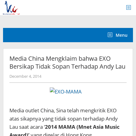
Skip
to
content
Menu
Media China Mengklaim bahwa EXO
Bersikap Tidak Sopan Terhadap Andy Lau
by
December 4, 2014
Koreanindo
Media outlet China, Sina telah mengkritik EXO
atas sikapnya yang tidak sopan terhadap Andy
Lau saat acara ‘
2014 MAMA (Mnet Asia Music
Award)’
yang digelar di Hong Kong.