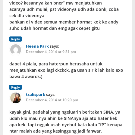
video? kesannya kan bner” mw menjatuhkan
acaraya udh mulai, pst videonya udh ada donk, coba
cek dlu videonya
bahkan di video semua member hormat kok ke andy
suho udah hormat dan emg agak cepet gitu
Reply
Heena Park
says:
December 4, 2014 at 9:31 pm
dapet 4 piala, para haterpun berusaha untuk
menjatuhkan exo lagi ckckck. ga usah sirik lah kalo exo
bawa 4 awards:)
Reply
tsalispark
says:
December 4, 2014 at 10:20 pm
kayak gini. padahal yang ngeluarin beritakan SINA. ya
udah klo mau nyalahin ke SINAnya aja ato hater kek
apa kek. tapi nggak usah nyebut kata kata “fP” kenapa.
ntar malah ada yang kesinggung jadi fanwar.