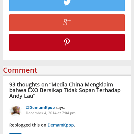
Comment
93 thoughts on “
Media China Mengklaim
bahwa EXO Bersikap Tidak Sopan Terhadap
Andy Lau
”
@DemamKpop
says:
December 4, 2014 at 7:04 pm
Reblogged this on
DemamKpop
.