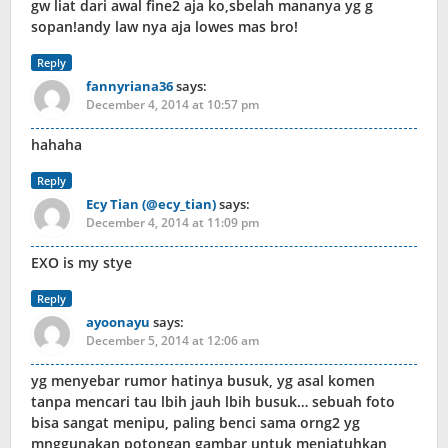
gw liat dari awal fine2 aja ko,sbelah mananya yg g
sopan!andy law nya aja lowes mas bro!
Reply
fannyriana36
says:
December 4, 2014 at 10:57 pm
hahaha
Reply
Ecy Tian (@ecy_tian)
says:
December 4, 2014 at 11:09 pm
EXO is my stye
Reply
ayoonayu
says:
December 5, 2014 at 12:06 am
yg menyebar rumor hatinya busuk, yg asal komen
tanpa mencari tau lbih jauh lbih busuk… sebuah foto
bisa sangat menipu, paling benci sama orng2 yg
mnggunakan potongan gambar untuk menjatuhkan