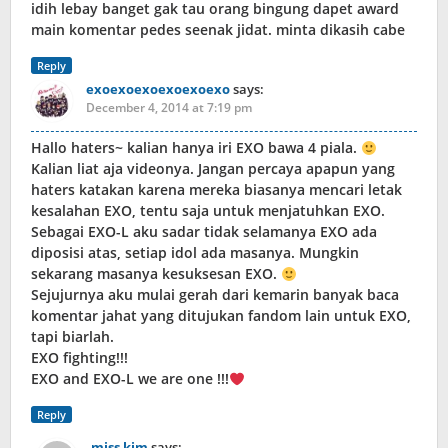
idih lebay banget gak tau orang bingung dapet award
main komentar pedes seenak jidat. minta dikasih cabe
Reply
exoexoexoexoexoexo
says:
December 4, 2014 at 7:19 pm
Hallo haters~ kalian hanya iri EXO bawa 4 piala.
Kalian liat aja videonya. Jangan percaya apapun yang
haters katakan karena mereka biasanya mencari letak
kesalahan EXO, tentu saja untuk menjatuhkan EXO.
Sebagai EXO-L aku sadar tidak selamanya EXO ada
diposisi atas, setiap idol ada masanya. Mungkin
sekarang masanya kesuksesan EXO.
Sejujurnya aku mulai gerah dari kemarin banyak baca
komentar jahat yang ditujukan fandom lain untuk EXO,
tapi biarlah.
EXO fighting!!!
EXO and EXO-L we are one !!!
Reply
miss kim
says: