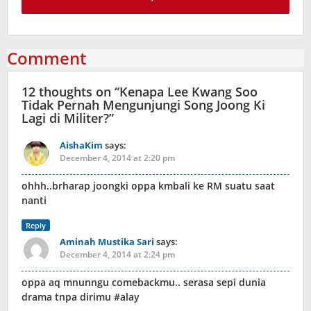
Comment
12 thoughts on “
Kenapa Lee Kwang Soo
Tidak Pernah Mengunjungi Song Joong Ki
Lagi di Militer?
”
AishaKim
says:
December 4, 2014 at 2:20 pm
ohhh..brharap joongki oppa kmbali ke RM suatu saat
nanti
Reply
Aminah Mustika Sari
says:
December 4, 2014 at 2:24 pm
oppa aq mnunngu comebackmu.. serasa sepi dunia
drama tnpa dirimu #alay