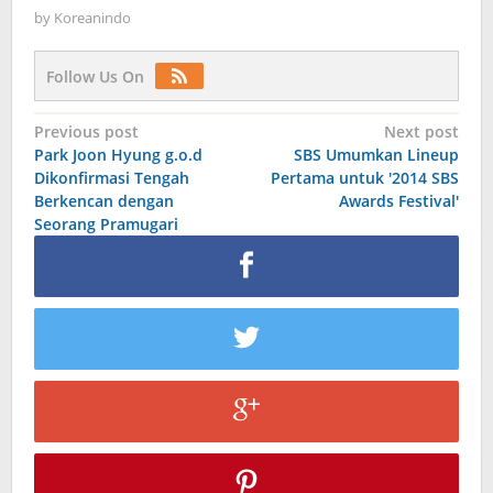
by
Koreanindo
Follow Us On
Post
Previous post
Next post
Park Joon Hyung g.o.d
SBS Umumkan Lineup
navigation
Dikonfirmasi Tengah
Pertama untuk '2014 SBS
Berkencan dengan
Awards Festival'
Seorang Pramugari