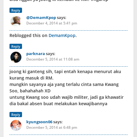
Reply
@DemamKpop
says:
December 4, 2014 at 5:41 pm
Reblogged this on
DemamKpop
.
Reply
parknara
says:
December 5, 2014 at 11:08 am
joong ki ganteng sih, tapi entah kenapa menurut aku
kurang masuk di RM.
mungkin sayanya aja yang terlalu cinta sama Kwang
Soo, bahahahah XD
untung Kwang soo udah wajib militer, jadi ga khawatir
dia bakal absen buat melakukan kewajibannya
Reply
kyungsoon06
says:
December 5, 2014 at 6:48 pm