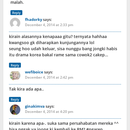
malah.
Reply
fhadorky
says:
December 4, 2014 at 2:33 pm
kirain alasannya kenapaaa gitu? ternyata hahhaa
kwangsoo gk diharapkan kunjungannya lol
seung hoo udah keluar, sisa nunggu bang jongki habis
itu drama korea bakal rame sama cowok2 cakep…
Reply
wefiboice
says:
December 4, 2014 at 2:42 pm
Tak kira ada apa..
Reply
ginakimva
says:
December 4, 2014 at 4:20 pm
kirain karena apa-. suka sama persahabatan mereka ^^
bisa nggak ya joong ki kembali ke RM? #ngarep