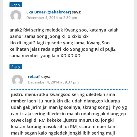
Reply
Eka Broer (@ekabroer)
says:
December 4, 2014 at 2:30 pm
anak2 RM sering meledek Kwang soo, katanya kalah
pamor sama Song Joong Ki. xixixixixix
klo di ingat2 lagi episode yang lama, Kwang Soo
kelihatan jelas rada ngiri klo Song Joong Ki di puji2
sama member yang lain XD XD XD
Reply
relaaf
says:
December 4, 2014 at 9:37 pm
justru menurutku kwangsoo sering diledekin sma
mmber laen itu nunjukin dia udah dianggep kluarga
udah gak ja’im-ja’iman lg soalnya, skrang song ji hyo yg
cantik aja sering diledekin malah udah nggak dianggep
cewek lagi di RM kekeke…justru mnurutku jongki
kliatan kurang masuk sih di RM, scara mmber lain
masih segan kalo ngeledek jongki lbih sering muji