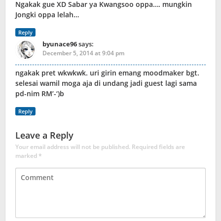
Ngakak gue XD Sabar ya Kwangsoo oppa…. mungkin
Jongki oppa lelah…
Reply
byunace96
says:
December 5, 2014 at 9:04 pm
ngakak pret wkwkwk. uri girin emang moodmaker bgt.
selesai wamil moga aja di undang jadi guest lagi sama
pd-nim RM’-‘)b
Reply
Leave a Reply
Your email address will not be published.
Required fields are
marked
*