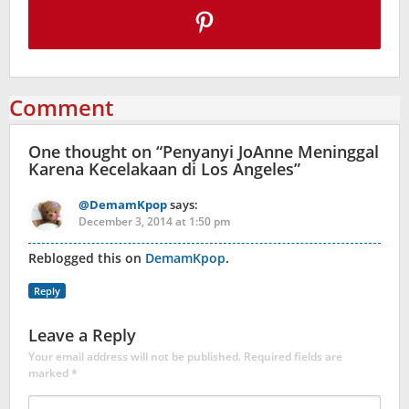
Comment
One thought on “
Penyanyi JoAnne Meninggal
Karena Kecelakaan di Los Angeles
”
@DemamKpop
says:
December 3, 2014 at 1:50 pm
Reblogged this on
DemamKpop
.
Reply
Leave a Reply
Your email address will not be published.
Required fields are
marked
*