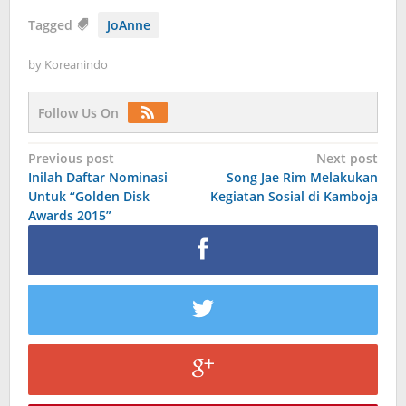
Tagged
JoAnne
by
Koreanindo
Follow Us On
Post
Previous post
Next post
Inilah Daftar Nominasi
Song Jae Rim Melakukan
navigation
Untuk “Golden Disk
Kegiatan Sosial di Kamboja
Awards 2015”