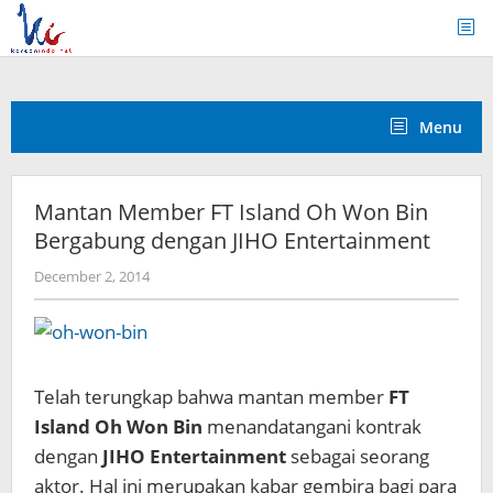
Skip
to
content
Menu
Mantan Member FT Island Oh Won Bin
Bergabung dengan JIHO Entertainment
by
December 2, 2014
Koreanindo
Telah terungkap bahwa mantan member
FT
Island Oh Won Bin
menandatangani kontrak
dengan
JIHO Entertainment
sebagai seorang
aktor. Hal ini merupakan kabar gembira bagi para