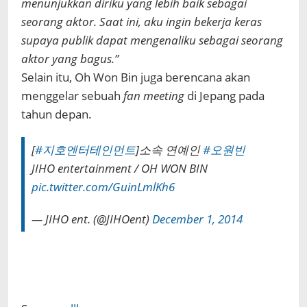
menunjukkan diriku yang lebih baik sebagai
seorang aktor. Saat ini, aku ingin bekerja keras
supaya publik dapat mengenaliku sebagai seorang
aktor yang bagus.”
Selain itu, Oh Won Bin juga berencana akan
menggelar sebuah
fan meeting
di Jepang pada
tahun depan.
[
#지호엔터테인먼트
]소속 연예인
#오원빈
JIHO entertainment / OH WON BIN
pic.twitter.com/GuinLmlKh6
— JIHO ent. (@JIHOent)
December 1, 2014