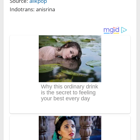
Source:
allkpop
Indotrans: anisrina