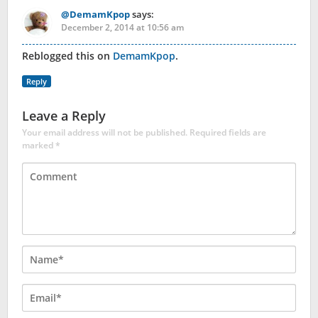
@DemamKpop
says:
December 2, 2014 at 10:56 am
Reblogged this on
DemamKpop
.
Reply
Leave a Reply
Your email address will not be published.
Required fields are
marked
*