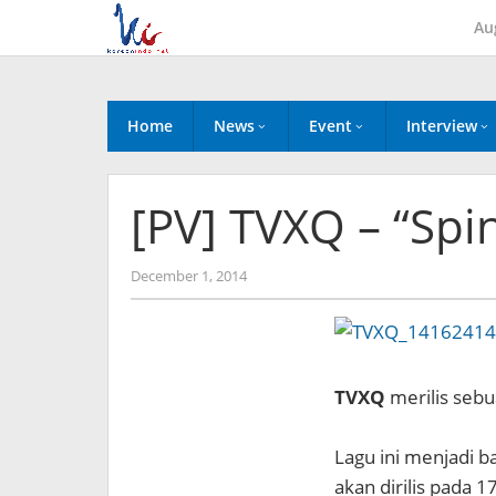
Skip
Au
to
content
Home
News
Event
Interview
[PV] TVXQ – “Spin
by
December 1, 2014
Koreanindo
TVXQ
merilis sebu
Lagu ini menjadi b
akan dirilis pada 1