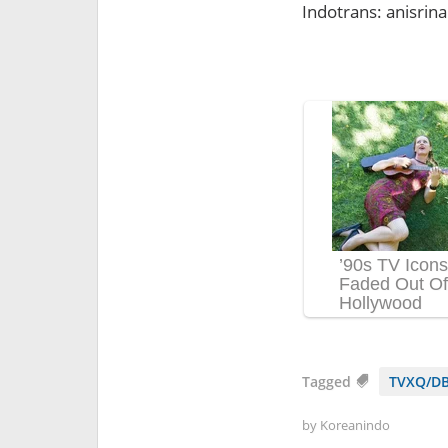
Indotrans: anisrina
Tagged
TVXQ/DB
by
Koreanindo