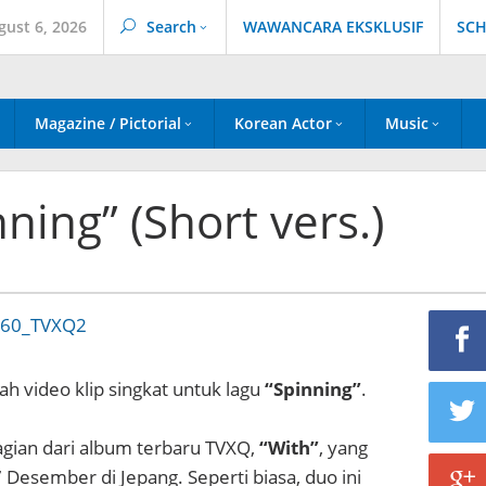
gust 6, 2026
Search
WAWANCARA EKSKLUSIF
SCH
Magazine / Pictorial
Korean Actor
Music
ning” (Short vers.)
ah video klip singkat untuk lagu
“Spinning”
.
agian dari album terbaru TVXQ,
“With”
, yang
7 Desember di Jepang. Seperti biasa, duo ini