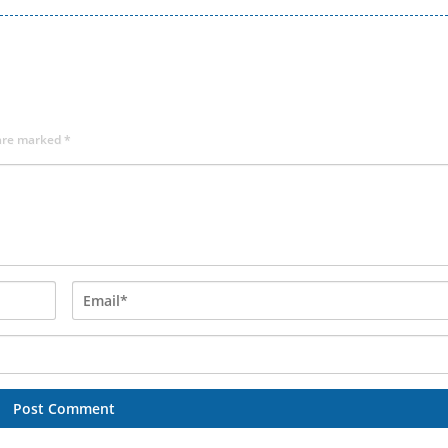
 are marked
*