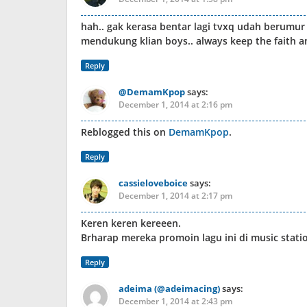
hah.. gak kerasa bentar lagi tvxq udah berumur
mendukung klian boys.. always keep the faith an
Reply
@DemamKpop
says:
December 1, 2014 at 2:16 pm
Reblogged this on
DemamKpop
.
Reply
cassieloveboice
says:
December 1, 2014 at 2:17 pm
Keren keren kereeen.
Brharap mereka promoin lagu ini di music stati
Reply
adeima (@adeimacing)
says:
December 1, 2014 at 2:43 pm