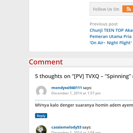
Follow Us On
Post
Previous post
Chunji TEEN TOP Aka
navigation
Pemeran Utama Pria 
'On Air~ Night Flight'
Comment
5 thoughts on “
[PV] TVXQ – “Spinning” 
mondyssi940111
says:
December 1, 2014 at 1:57 pm
MVnya kalo denger suaranya homin adem ayem.
Reply
cassiemelody53
says:
December 1, 2014 at 1:58 pm