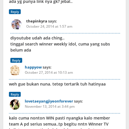
ada yg punya link nya gk? jebal..
Reply
thepinkyra
says:
October 24, 2014 at 1:57 am
diyoutube udah ada ching..
tinggal search winner weekly idol, cuma yang subs
belum ada
Reply
happyow
says:
October 27, 2014 at 10:13 am
weh gue bukan nuna. tetep tertarik tuh hatinyaa
Reply
lovetaeyangjiyeonforever
says:
November 13, 2014 at 3:44 pm
kalo cuma nonton WIN pasti nyangka kalo member
team A pd serius semua..tp begitu nntn WInner TV