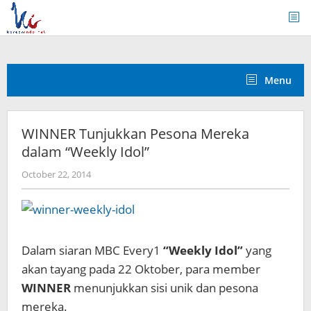
Skip
to
content
Menu
WINNER Tunjukkan Pesona Mereka
dalam “Weekly Idol”
by
October 22, 2014
Koreanindo
Dalam siaran MBC Every1
“Weekly Idol”
yang
akan tayang pada 22 Oktober, para member
WINNER
menunjukkan sisi unik dan pesona
mereka.