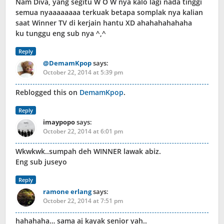
Nam Diva, yang segitu W O W nya kalo lagi nada tinggi
semua nyaaaaaaaa terkuak betapa somplak nya kalian
saat Winner TV di kerjain hantu XD ahahahahahaha
ku tunggu eng sub nya ^,^
Reply
@DemamKpop
says:
October 22, 2014 at 5:39 pm
Reblogged this on
DemamKpop
.
Reply
imaypopo
says:
October 22, 2014 at 6:01 pm
Wkwkwk..sumpah deh WINNER lawak abiz.
Eng sub juseyo
Reply
ramone erlang
says:
October 22, 2014 at 7:51 pm
hahahaha… sama aj kayak senior yah..