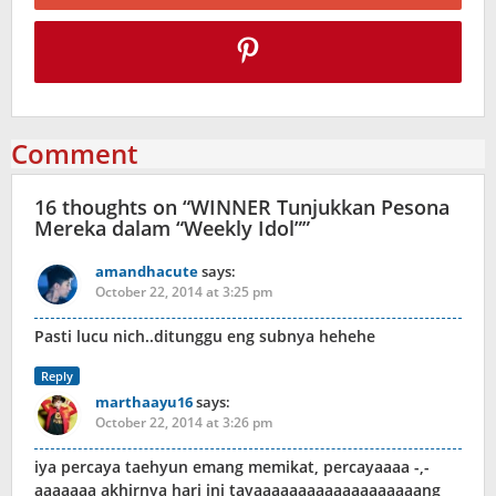
Comment
16 thoughts on “
WINNER Tunjukkan Pesona
Mereka dalam “Weekly Idol”
”
amandhacute
says:
October 22, 2014 at 3:25 pm
Pasti lucu nich..ditunggu eng subnya hehehe
Reply
marthaayu16
says:
October 22, 2014 at 3:26 pm
iya percaya taehyun emang memikat, percayaaaa -,-
aaaaaaa akhirnya hari ini tayaaaaaaaaaaaaaaaaaaang