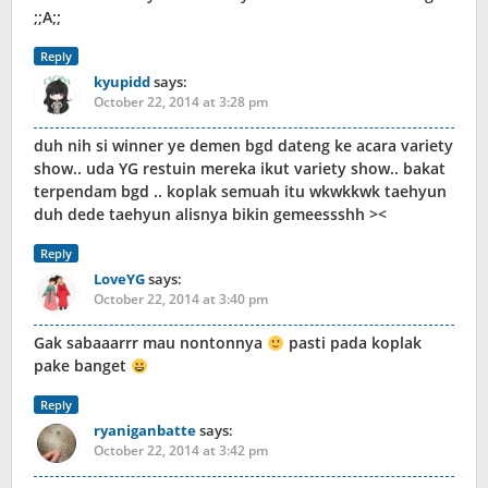
;;A;;
Reply
kyupidd
says:
October 22, 2014 at 3:28 pm
duh nih si winner ye demen bgd dateng ke acara variety
show.. uda YG restuin mereka ikut variety show.. bakat
terpendam bgd .. koplak semuah itu wkwkkwk taehyun
duh dede taehyun alisnya bikin gemeessshh ><
Reply
LoveYG
says:
October 22, 2014 at 3:40 pm
Gak sabaaarrr mau nontonnya
pasti pada koplak
pake banget
Reply
ryaniganbatte
says:
October 22, 2014 at 3:42 pm