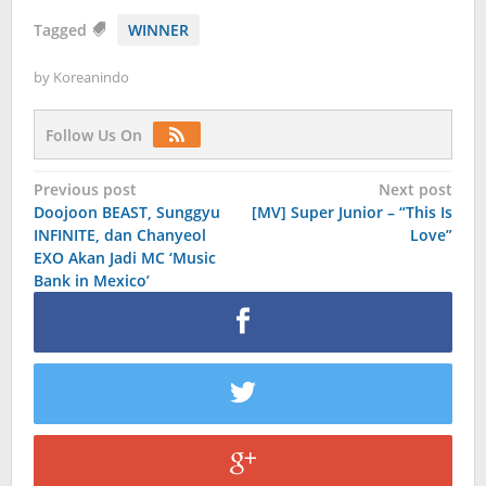
Tagged
WINNER
by
Koreanindo
Follow Us On
Post
Previous post
Next post
Doojoon BEAST, Sunggyu
[MV] Super Junior – “This Is
navigation
INFINITE, dan Chanyeol
Love”
EXO Akan Jadi MC ‘Music
Bank in Mexico’