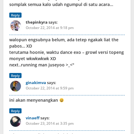
somplak semua kalo udah ngumpul di satu acara…
Reply
thepinkyra
says:
October 22, 2014 at 9:18 pm
walopun engsubnya belum, ada tetep ngakak liat the
pabos… XD
terutama hoonie, waktu dance exo – growl versi topeng
monyet wkwkwkwk XD
next..running man juseyoo >_<"
Reply
ginakimva
says:
October 22, 2014 at 9:59 pm
ini akan menyenangkan
Reply
vinaeff
says:
October 23, 2014 at 3:35 pm