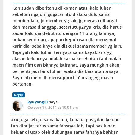
Kan sudah diberitahu di komen atas, kalo luhan
sebelum ngajuin gugatan itu diskusi dulu sama
member lain, jd member yg lain jg merasa dihargai
dan merasa dianggap, setertutup2nya kris, dia harus
sadar kalo dia debut itu dengan 11 orang lainnya,
bukan sendirian, apapun keputusan dia mengenai
karir dia, sebaiknya dia diskusi sama member yg lain.
Tapi yah kalo luhan ternyata sama kayak kris yg
alasan keluarnya adalah karna kesehatan tapi malah
maen film dan bknnya istirahat, saya mungkin akan
berhenti jadi fans luhan, walau dia bias utama saya.
Saya lbh memilih mensupport 10 orang yg masih
bertahan.
Reply
kyuyang27
says:
October 17, 2014 at 10:01 pm
aku juga setuju sama kamu, kenapa pas yifan keluar
tuh dihujat terus sama fansnya loh, tapi pas luhan
keluar di ucap oleh dukungan sama fansnya bahkan