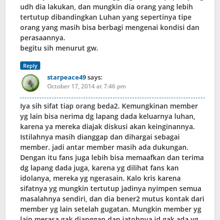
udh dia lakukan, dan mungkin dia orang yang lebih
tertutup dibandingkan Luhan yang sepertinya tipe
orang yang masih bisa berbagi mengenai kondisi dan
perasaannya.
begitu sih menurut gw.
Reply
starpeace49
says:
October 17, 2014 at 7:46 pm
Iya sih sifat tiap orang beda2. Kemungkinan member
yg lain bisa nerima dg lapang dada keluarnya luhan,
karena ya mereka diajak diskusi akan keinginannya.
Istilahnya masih dianggap dan dihargai sebagai
member. jadi antar member masih ada dukungan.
Dengan itu fans juga lebih bisa memaafkan dan terima
dg lapang dada juga, karena yg dilihat fans kan
idolanya, mereka yg ngerasain. Kalo kris karena
sifatnya yg mungkin tertutup jadinya nyimpen semua
masalahnya sendiri, dan dia bener2 mutus kontak dari
member yg lain setelah gugatan. Mungkin member yg
lain merasa gak dianggap dan jatohnya jd gak ada yg