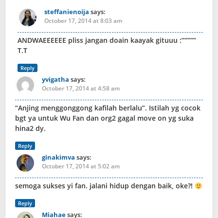
steffanienoija
says:
October 17, 2014 at 8:03 am
ANDWAEEEEEE pliss jangan doain kaayak gituuu :”””””
T.T
Reply
yvigatha
says:
October 17, 2014 at 4:58 am
“Anjing menggonggong kafilah berlalu”. Istilah yg cocok
bgt ya untuk Wu Fan dan org2 gagal move on yg suka
hina2 dy.
Reply
ginakimva
says:
October 17, 2014 at 5:02 am
semoga sukses yi fan. jalani hidup dengan baik, oke?!
Reply
Miahae
says: