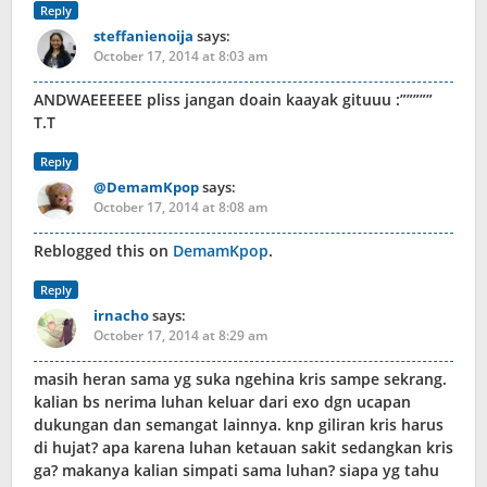
Reply
steffanienoija
says:
October 17, 2014 at 8:03 am
ANDWAEEEEEE pliss jangan doain kaayak gituuu :”””””
T.T
Reply
@DemamKpop
says:
October 17, 2014 at 8:08 am
Reblogged this on
DemamKpop
.
Reply
irnacho
says:
October 17, 2014 at 8:29 am
masih heran sama yg suka ngehina kris sampe sekrang.
kalian bs nerima luhan keluar dari exo dgn ucapan
dukungan dan semangat lainnya. knp giliran kris harus
di hujat? apa karena luhan ketauan sakit sedangkan kris
ga? makanya kalian simpati sama luhan? siapa yg tahu