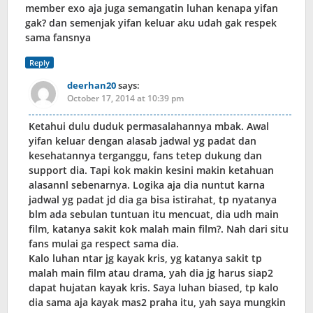
member exo aja juga semangatin luhan kenapa yifan
gak? dan semenjak yifan keluar aku udah gak respek
sama fansnya
Reply
deerhan20
says:
October 17, 2014 at 10:39 pm
Ketahui dulu duduk permasalahannya mbak. Awal
yifan keluar dengan alasab jadwal yg padat dan
kesehatannya terganggu, fans tetep dukung dan
support dia. Tapi kok makin kesini makin ketahuan
alasannl sebenarnya. Logika aja dia nuntut karna
jadwal yg padat jd dia ga bisa istirahat, tp nyatanya
blm ada sebulan tuntuan itu mencuat, dia udh main
film, katanya sakit kok malah main film?. Nah dari situ
fans mulai ga respect sama dia.
Kalo luhan ntar jg kayak kris, yg katanya sakit tp
malah main film atau drama, yah dia jg harus siap2
dapat hujatan kayak kris. Saya luhan biased, tp kalo
dia sama aja kayak mas2 praha itu, yah saya mungkin