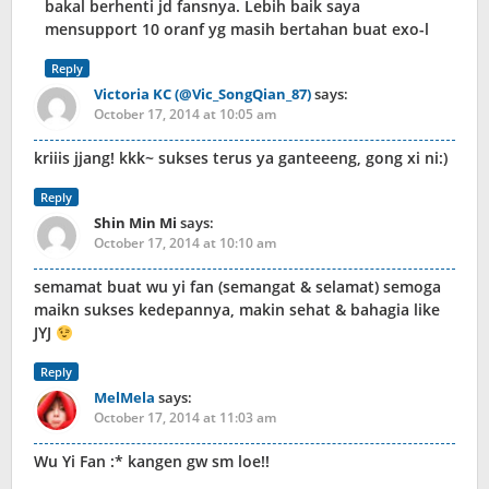
bakal berhenti jd fansnya. Lebih baik saya
mensupport 10 oranf yg masih bertahan buat exo-l
Reply
Victoria KC (@Vic_SongQian_87)
says:
October 17, 2014 at 10:05 am
kriiis jjang! kkk~ sukses terus ya ganteeeng, gong xi ni:)
Reply
Shin Min Mi
says:
October 17, 2014 at 10:10 am
semamat buat wu yi fan (semangat & selamat) semoga
maikn sukses kedepannya, makin sehat & bahagia like
JYJ
Reply
MelMela
says:
October 17, 2014 at 11:03 am
Wu Yi Fan :* kangen gw sm loe!!