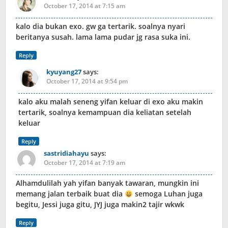
October 17, 2014 at 7:15 am
kalo dia bukan exo. gw ga tertarik. soalnya nyari
beritanya susah. lama lama pudar jg rasa suka ini.
Reply
kyuyang27
says:
October 17, 2014 at 9:54 pm
kalo aku malah seneng yifan keluar di exo aku makin
tertarik, soalnya kemampuan dia keliatan setelah
keluar
Reply
sastridiahayu
says:
October 17, 2014 at 7:19 am
Alhamdulilah yah yifan banyak tawaran, mungkin ini
memang jalan terbaik buat dia
semoga Luhan juga
begitu, Jessi juga gitu, JYJ juga makin2 tajir wkwk
Reply