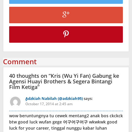
Comment
40 thoughts on “
Kris (Wu Yi Fan) Gabung ke
Agensi Huayi Brothers & Segera Bintangi
Film Ketiga
”
ِِAdzkiah Nabilah (@adzkiah95)
says:
October 17, 2014 at 2:45 am
wow beruntungnya tu cewek mentang2 anak bos ckckck
btw good luck wufan gege 어구어구어구 wkwkwk good
luck for your career, tinggal nunggu kabar luhan