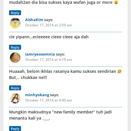
mudah2an dia bisa sukses kaya wufan juga or more
Reply
AishaKim
says:
October 17, 2014 at 2:59 am
cie yipann…ecieeeee cieee cieee aja dah
Reply
iamryeosomnia
says:
October 17, 2014 at 4:19 am
Huaaah, belom ikhlas rasanya kamu sukses sendirian
But,.. chukkae ne!!!
Reply
minhyokang
says:
October 17, 2014 at 4:40 am
Mungkin maksudnya “new family member” tuh jadi
menantu kali ya .___.
Reply