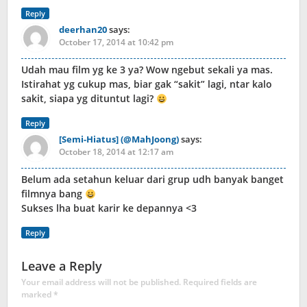
Reply
deerhan20
says:
October 17, 2014 at 10:42 pm
Udah mau film yg ke 3 ya? Wow ngebut sekali ya mas.
Istirahat yg cukup mas, biar gak “sakit” lagi, ntar kalo
sakit, siapa yg dituntut lagi?
Reply
[Semi-Hiatus] (@MahJoong)
says:
October 18, 2014 at 12:17 am
Belum ada setahun keluar dari grup udh banyak banget
filmnya bang
Sukses lha buat karir ke depannya <3
Reply
Leave a Reply
Your email address will not be published.
Required fields are
marked
*