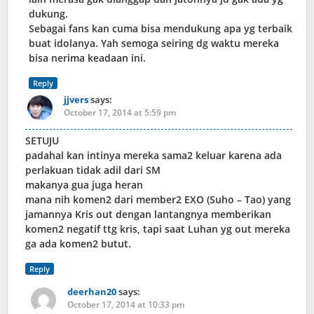
dukung.
Sebagai fans kan cuma bisa mendukung apa yg terbaik
buat idolanya. Yah semoga seiring dg waktu mereka
bisa nerima keadaan ini.
Reply
jjvers
says:
October 17, 2014 at 5:59 pm
SETUJU
padahal kan intinya mereka sama2 keluar karena ada
perlakuan tidak adil dari SM
makanya gua juga heran
mana nih komen2 dari member2 EXO (Suho – Tao) yang
jamannya Kris out dengan lantangnya memberikan
komen2 negatif ttg kris, tapi saat Luhan yg out mereka
ga ada komen2 butut.
Reply
deerhan20
says:
October 17, 2014 at 10:33 pm