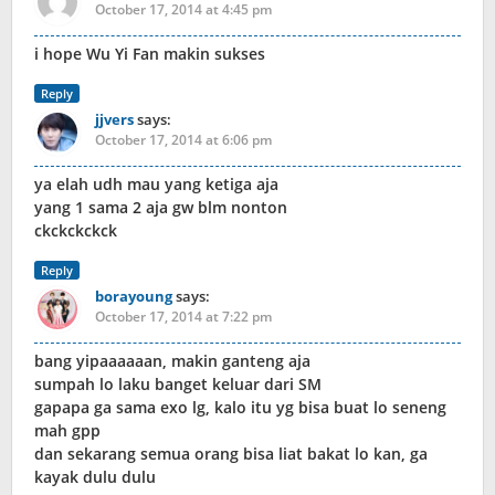
October 17, 2014 at 4:45 pm
i hope Wu Yi Fan makin sukses
Reply
jjvers
says:
October 17, 2014 at 6:06 pm
ya elah udh mau yang ketiga aja
yang 1 sama 2 aja gw blm nonton
ckckckckck
Reply
borayoung
says:
October 17, 2014 at 7:22 pm
bang yipaaaaaan, makin ganteng aja
sumpah lo laku banget keluar dari SM
gapapa ga sama exo lg, kalo itu yg bisa buat lo seneng
mah gpp
dan sekarang semua orang bisa liat bakat lo kan, ga
kayak dulu dulu