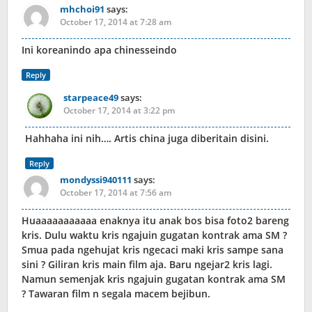
mhchoi91
says:
October 17, 2014 at 7:28 am
Ini koreanindo apa chinesseindo
Reply
starpeace49
says:
October 17, 2014 at 3:22 pm
Hahhaha ini nih…. Artis china juga diberitain disini.
Reply
mondyssi940111
says:
October 17, 2014 at 7:56 am
Huaaaaaaaaaaa enaknya itu anak bos bisa foto2 bareng
kris. Dulu waktu kris ngajuin gugatan kontrak ama SM ?
Smua pada ngehujat kris ngecaci maki kris sampe sana
sini ? Giliran kris main film aja. Baru ngejar2 kris lagi.
Namun semenjak kris ngajuin gugatan kontrak ama SM
? Tawaran film n segala macem bejibun.