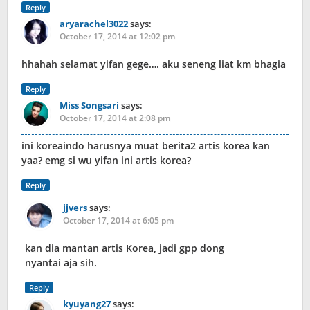
Reply
aryarachel3022
says:
October 17, 2014 at 12:02 pm
hhahah selamat yifan gege…. aku seneng liat km bhagia
Reply
Miss Songsari
says:
October 17, 2014 at 2:08 pm
ini koreaindo harusnya muat berita2 artis korea kan
yaa? emg si wu yifan ini artis korea?
Reply
jjvers
says:
October 17, 2014 at 6:05 pm
kan dia mantan artis Korea, jadi gpp dong
nyantai aja sih.
Reply
kyuyang27
says: