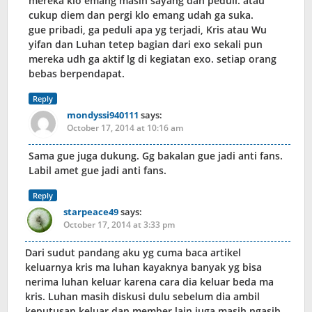
mereka klo emang masih sayang dan peduli. atau
cukup diem dan pergi klo emang udah ga suka.
gue pribadi, ga peduli apa yg terjadi, Kris atau Wu
yifan dan Luhan tetep bagian dari exo sekali pun
mereka udh ga aktif lg di kegiatan exo. setiap orang
bebas berpendapat.
Reply
mondyssi940111
says:
October 17, 2014 at 10:16 am
Sama gue juga dukung. Gg bakalan gue jadi anti fans.
Labil amet gue jadi anti fans.
Reply
starpeace49
says:
October 17, 2014 at 3:33 pm
Dari sudut pandang aku yg cuma baca artikel
keluarnya kris ma luhan kayaknya banyak yg bisa
nerima luhan keluar karena cara dia keluar beda ma
kris. Luhan masih diskusi dulu sebelum dia ambil
keputusan keluar dan member lain juga masih ngasih