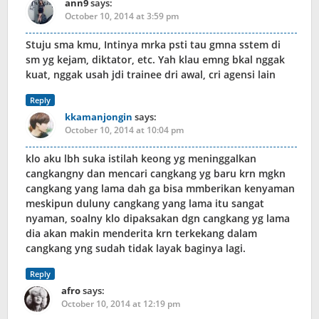
ann9
says:
October 10, 2014 at 3:59 pm
Stuju sma kmu, Intinya mrka psti tau gmna sstem di
sm yg kejam, diktator, etc. Yah klau emng bkal nggak
kuat, nggak usah jdi trainee dri awal, cri agensi lain
Reply
kkamanjongin
says:
October 10, 2014 at 10:04 pm
klo aku lbh suka istilah keong yg meninggalkan
cangkangny dan mencari cangkang yg baru krn mgkn
cangkang yang lama dah ga bisa mmberikan kenyaman
meskipun duluny cangkang yang lama itu sangat
nyaman, soalny klo dipaksakan dgn cangkang yg lama
dia akan makin menderita krn terkekang dalam
cangkang yng sudah tidak layak baginya lagi.
Reply
afro
says:
October 10, 2014 at 12:19 pm