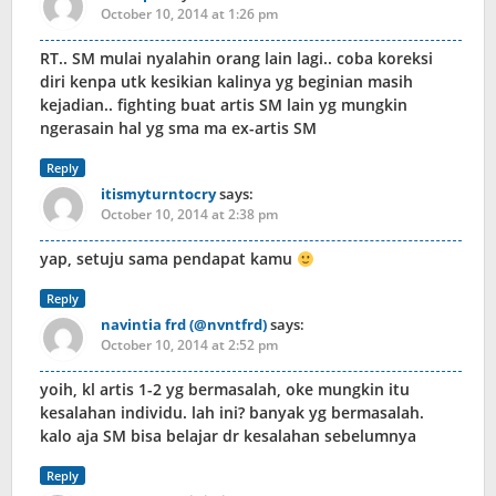
October 10, 2014 at 1:26 pm
RT.. SM mulai nyalahin orang lain lagi.. coba koreksi
diri kenpa utk kesikian kalinya yg beginian masih
kejadian.. fighting buat artis SM lain yg mungkin
ngerasain hal yg sma ma ex-artis SM
Reply
itismyturntocry
says:
October 10, 2014 at 2:38 pm
yap, setuju sama pendapat kamu
Reply
navintia frd (@nvntfrd)
says:
October 10, 2014 at 2:52 pm
yoih, kl artis 1-2 yg bermasalah, oke mungkin itu
kesalahan individu. lah ini? banyak yg bermasalah.
kalo aja SM bisa belajar dr kesalahan sebelumnya
Reply