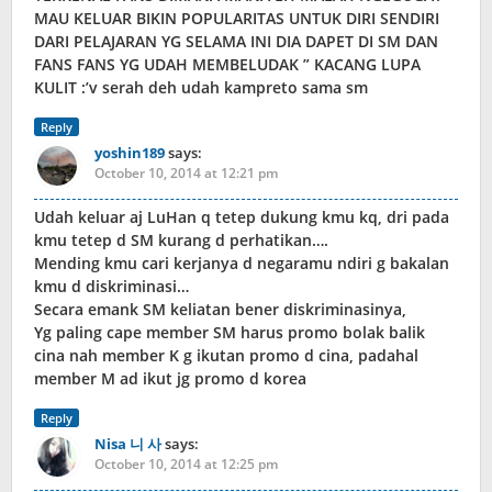
MAU KELUAR BIKIN POPULARITAS UNTUK DIRI SENDIRI
DARI PELAJARAN YG SELAMA INI DIA DAPET DI SM DAN
FANS FANS YG UDAH MEMBELUDAK ” KACANG LUPA
KULIT :’v serah deh udah kampreto sama sm
Reply
yoshin189
says:
October 10, 2014 at 12:21 pm
Udah keluar aj LuHan q tetep dukung kmu kq, dri pada
kmu tetep d SM kurang d perhatikan….
Mending kmu cari kerjanya d negaramu ndiri g bakalan
kmu d diskriminasi…
Secara emank SM keliatan bener diskriminasinya,
Yg paling cape member SM harus promo bolak balik
cina nah member K g ikutan promo d cina, padahal
member M ad ikut jg promo d korea
Reply
Nisa 니 사
says:
October 10, 2014 at 12:25 pm