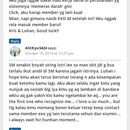
Aku juga nggak bakal mau kerja sama di perusahaan yg
sistemnya ‘memeras darah’ gini
Ckck, aku harap member yg lain kuat
Mian, tapi gimana nasib EXO-M setelah ini? Aku nggak
rela masuk member baru!!
Kris & Luhan, Good luck!!
Reply
AlitKyu3424
says:
October 10, 2014 at 12:27 pm
SM smakin bnyah siring istri lee so man skit jdi g bsa
terlalu ikut andil di SM karena jagain istrinya. Luhan i
hope kmu akan terus bersinar terang n ada kesempatan
buat ketemu kamu lagi. Aku akan selalu inget kmu yang
nunjuk aq seolah blg iya kmu yg aq lambain di bandara
wktu aq gak yakin klo kamu ngelambai ke aq… you are
the first one who recognize me…. I love u so much… but
tlg kalau kmu memang bener keluar tetep keep contact
sama member exo yg lain terutama sehun dan xiumin….
i always wait for hunhan moment…