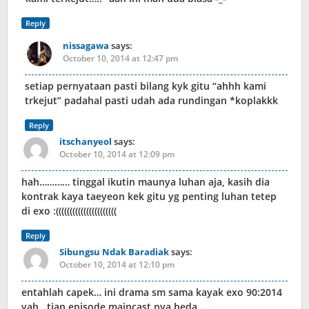
Reply
nissagawa
says:
October 10, 2014 at 12:47 pm
setiap pernyataan pasti bilang kyk gitu “ahhh kami
trkejut” padahal pasti udah ada rundingan *koplakkk
Reply
itschanyeol
says:
October 10, 2014 at 12:09 pm
hah………… tinggal ikutin maunya luhan aja, kasih dia
kontrak kaya taeyeon kek gitu yg penting luhan tetep
di exo :((((((((((((((((((((((
Reply
Sibungsu Ndak Baradiak
says:
October 10, 2014 at 12:10 pm
entahlah capek… ini drama sm sama kayak exo 90:2014
yah.. tiap episode maincast nya beda…