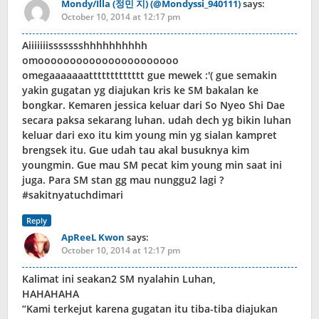
Mondy/Illa (정민 지) (@Mondyssi_940111)
says:
October 10, 2014 at 12:17 pm
Aiiiiiiissssssshhhhhhhhhh
omoooooooooooooooooooooo
omegaaaaaaattttttttttttt gue mewek :'( gue semakin
yakin gugatan yg diajukan kris ke SM bakalan ke
bongkar. Kemaren jessica keluar dari So Nyeo Shi Dae
secara paksa sekarang luhan. udah dech yg bikin luhan
keluar dari exo itu kim young min yg sialan kampret
brengsek itu. Gue udah tau akal busuknya kim
youngmin. Gue mau SM pecat kim young min saat ini
juga. Para SM stan gg mau nunggu2 lagi ?
#sakitnyatuchdimari
Reply
ApReeL Kwon
says:
October 10, 2014 at 12:17 pm
Kalimat ini seakan2 SM nyalahin Luhan,
HAHAHAHA
“Kami terkejut karena gugatan itu tiba-tiba diajukan