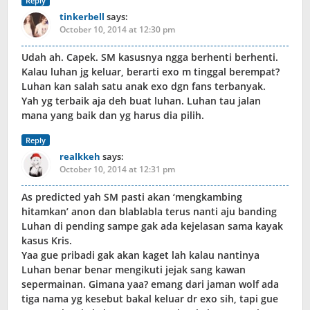
Reply
tinkerbell
says:
October 10, 2014 at 12:30 pm
Udah ah. Capek. SM kasusnya ngga berhenti berhenti.
Kalau luhan jg keluar, berarti exo m tinggal berempat?
Luhan kan salah satu anak exo dgn fans terbanyak.
Yah yg terbaik aja deh buat luhan. Luhan tau jalan
mana yang baik dan yg harus dia pilih.
Reply
realkkeh
says:
October 10, 2014 at 12:31 pm
As predicted yah SM pasti akan ‘mengkambing
hitamkan’ anon dan blablabla terus nanti aju banding
Luhan di pending sampe gak ada kejelasan sama kayak
kasus Kris.
Yaa gue pribadi gak akan kaget lah kalau nantinya
Luhan benar benar mengikuti jejak sang kawan
sepermainan. Gimana yaa? emang dari jaman wolf ada
tiga nama yg kesebut bakal keluar dr exo sih, tapi gue