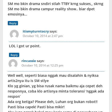
SM mo bkin drama sndiri stlah TTBY krng sukses,, skrng
SM mo bkin drama campur reality show.. biar dpet
emosinya…
Reply
itismyturntocry
says:
October 10, 2014 at 2:47 pm
LOL i got ur point.
Reply
rincassie
says:
October 10, 2014 at 12:25 pm
Well well, seperti biasa nggak mau disalahin & nyiksa
artis2nya itu is SM stlye
Klo yg ginian, yg bisa rusak nama baikmu aja cepet deh
responnya, coba klo artisnya minta toleransi ‘nggak ada
respon’
Ada org ketiga? Please deh, Luhan org bukan robot!!
Pasti bisa capek! Pasti bisa mikir!