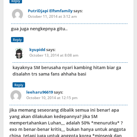
Reply
PutriDjapi Elfsmfamily
says:
October 11, 2014 at 3:12 am
gua juga nengkepnya gitu..
Reply
kyupidd
says:
October 13, 2014 at 8:08 am
kayaknya SM berusaha nyari kambing hitam biar ga
disalahn trs sama fans ahhaha basi
Reply
leeharu96619
says:
October 10, 2014 at 12:15 pm
jika memang seseorang dibalik semua ini benar! apa
yang akan dilakukan kedepannya? jika SM
mempertahankan Luhan,,, adalah 50% *menurutku* ?
exo m benar-benar kritis,,, bukan hanya untuk anggota
china, tetapi juga untuk anggota korea *minseok dan