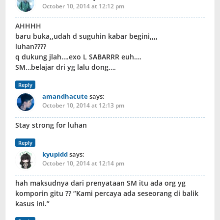
October 10, 2014 at 12:12 pm
AHHHH
baru buka,,udah d suguhin kabar begini,,,,
luhan????
q dukung jlah….exo L SABARRR euh….
SM…belajar dri yg lalu dong….
Reply
amandhacute
says:
October 10, 2014 at 12:13 pm
Stay strong for luhan
Reply
kyupidd
says:
October 10, 2014 at 12:14 pm
hah maksudnya dari prenyataan SM itu ada org yg
komporin gitu ?? “Kami percaya ada seseorang di balik
kasus ini.”