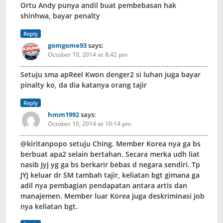
Ortu Andy punya andil buat pembebasan hak
shinhwa, bayar penalty
Reply
gomgome93
says:
October 10, 2014 at 8:42 pm
Setuju sma apReel Kwon denger2 si luhan juga bayar
pinalty ko, da dia katanya orang tajir
Reply
hmm1992
says:
October 10, 2014 at 10:14 pm
@kiritanpopo setuju Ching. Member Korea nya ga bs
berbuat apa2 selain bertahan. Secara merka udh liat
nasib Jyj yg ga bs berkarir bebas d negara sendiri. Tp
JYJ keluar dr SM tambah tajir, keliatan bgt gimana ga
adil nya pembagian pendapatan antara artis dan
manajemen. Member luar Korea juga deskriminasi job
nya keliatan bgt.