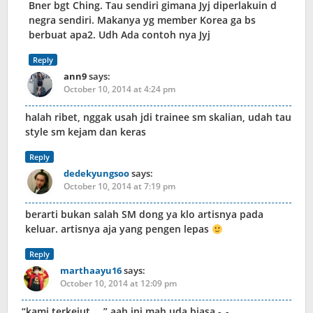
Bner bgt Ching. Tau sendiri gimana Jyj diperlakuin d
negra sendiri. Makanya yg member Korea ga bs
berbuat apa2. Udh Ada contoh nya Jyj
Reply
ann9
says:
October 10, 2014 at 4:24 pm
halah ribet, nggak usah jdi trainee sm skalian, udah tau
style sm kejam dan keras
Reply
dedekyungsoo
says:
October 10, 2014 at 7:19 pm
berarti bukan salah SM dong ya klo artisnya pada
keluar. artisnya aja yang pengen lepas
Reply
marthaayu16
says:
October 10, 2014 at 12:09 pm
“kami terkejut…..” aah ini mah uda biasa -_-