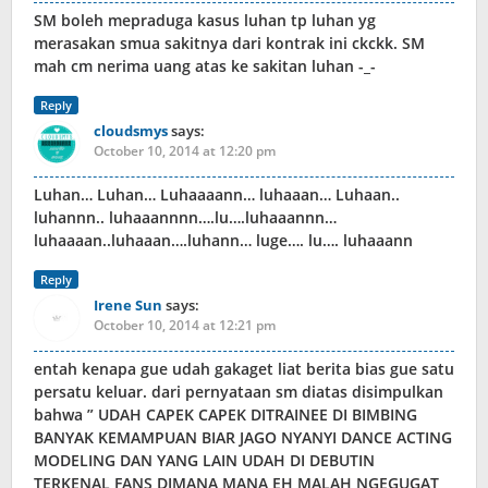
SM boleh mepraduga kasus luhan tp luhan yg
merasakan smua sakitnya dari kontrak ini ckckk. SM
mah cm nerima uang atas ke sakitan luhan -_-
Reply
cloudsmys
says:
October 10, 2014 at 12:20 pm
Luhan… Luhan… Luhaaaann… luhaaan… Luhaan..
luhannn.. luhaaannnn….lu….luhaaannn…
luhaaaan..luhaaan….luhann… luge…. lu…. luhaaann
Reply
Irene Sun
says:
October 10, 2014 at 12:21 pm
entah kenapa gue udah gakaget liat berita bias gue satu
persatu keluar. dari pernyataan sm diatas disimpulkan
bahwa ” UDAH CAPEK CAPEK DITRAINEE DI BIMBING
BANYAK KEMAMPUAN BIAR JAGO NYANYI DANCE ACTING
MODELING DAN YANG LAIN UDAH DI DEBUTIN
TERKENAL FANS DIMANA MANA EH MALAH NGEGUGAT