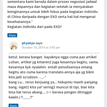
sementara kami berada dalam proses negosiasi jadwal
masa depannya dan kegiatan setelah ia menyatakan
keinginannya untuk lebih fokus pada kegiatan individu
di China daripada dengan EXO serta hal-hal mengenai
kesehatannya.”
Kegiatan individu dari pada EXO?
Reply
phyokyo
says:
October 10, 2014 at 5:45 pm
betul, kerasa banget. kayaknya ngga cuma pas artikel
Luhan, artikel yg kmaren2 juga kesannya begitu, sama.
kesannya kyk nyalahin. entah penulisannya emang
begitu ato cuma karena translate-annya aja yg bikin
kita jadi su’udzon. -__-”
bang Lu… terus berjuang ya… hidupmu masih panjang
bang. inget2 kita ya? sering2 muncul di tipi, biar kita
bisa liat terus abang…. (~> berasa pengen ditinggal
kawin.) T_____T”
Reply