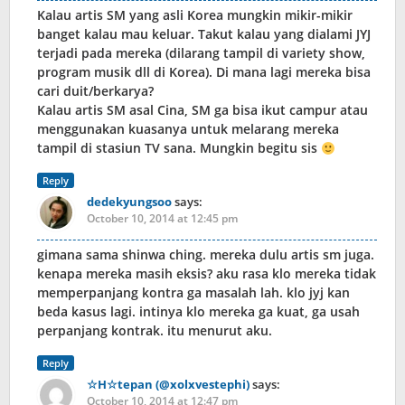
Kalau artis SM yang asli Korea mungkin mikir-mikir
banget kalau mau keluar. Takut kalau yang dialami JYJ
terjadi pada mereka (dilarang tampil di variety show,
program musik dll di Korea). Di mana lagi mereka bisa
cari duit/berkarya?
Kalau artis SM asal Cina, SM ga bisa ikut campur atau
menggunakan kuasanya untuk melarang mereka
tampil di stasiun TV sana. Mungkin begitu sis
Reply
dedekyungsoo
says:
October 10, 2014 at 12:45 pm
gimana sama shinwa ching. mereka dulu artis sm juga.
kenapa mereka masih eksis? aku rasa klo mereka tidak
memperpanjang kontra ga masalah lah. klo jyj kan
beda kasus lagi. intinya klo mereka ga kuat, ga usah
perpanjang kontrak. itu menurut aku.
Reply
☆H☆tepan (@xolxvestephi)
says:
October 10, 2014 at 12:47 pm