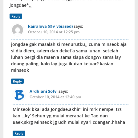
jongdae*,,,
Reply
kairalova (@v_vbiased)
says:
October 10, 2014 at 12:25 pm
jongdae gak masalah si menurutku,, cuma minseok aja
si dia diem, kalem dan deket’a sama luhan. setelah
luhan pergi dia maen’a sama siapa dong??? sama lay
doang paling. kalo lay juga ikutan keluar? kasian
minseok
Reply
Ardhiani Sofvi
says:
October 10, 2014 at 12:40 pm
Minseok bkal ada Jongdae.akhir” ini mrk nempel trs
kan …ky’ Sehun yg mulai merapat ke Tao dan
Baek,skrg Minseok jg udh mulai nyari cdangan.hhaha
Reply