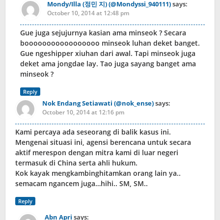
Mondy/Illa (정민 지) (@Mondyssi_940111)
says:
October 10, 2014 at 12:48 pm
Gue juga sejujurnya kasian ama minseok ? Secara
booooooooooooooooo minseok luhan deket banget.
Gue ngeshipper xiuhan dari awal. Tapi minseok juga
deket ama jongdae lay. Tao juga sayang banget ama
minseok ?
Reply
Nok Endang Setiawati (@nok_ense)
says:
October 10, 2014 at 12:16 pm
Kami percaya ada seseorang di balik kasus ini.
Mengenai situasi ini, agensi berencana untuk secara
aktif merespon dengan mitra kami di luar negeri
termasuk di China serta ahli hukum.
Kok kayak mengkambinghitamkan orang lain ya..
semacam ngancem juga…hihi.. SM, SM..
Reply
Abn Apri
says: