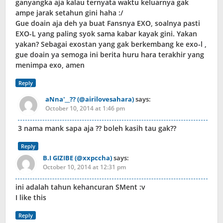
ganyangka aja kalau ternyata waktu keluarnya gak
ampe jarak setahun gini haha :/
Gue doain aja deh ya buat Fansnya EXO, soalnya pasti
EXO-L yang paling syok sama kabar kayak gini. Yakan
yakan? Sebagai exostan yang gak berkembang ke exo-l ,
gue doain ya semoga ini berita huru hara terakhir yang
menimpa exo, amen
Reply
aNna'__?? (@airilovesahara)
says:
October 10, 2014 at 1:46 pm
3 nama mank sapa aja ?? boleh kasih tau gak??
Reply
B.I GIZIBE (@xxpccha)
says:
October 10, 2014 at 12:31 pm
ini adalah tahun kehancuran SMent :v
I like this
Reply