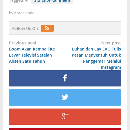
Tagged
SM Entertainment
by
Koreanindo
Follow Us On
Post
Previous post
Next post
Boom Akan Kembali Ke
Luhan dan Lay EXO Tulis
navigation
Layar Televisi Setelah
Pesan Menyentuh Untuk
Absen Satu Tahun
Penggemar Melalui
Instagram