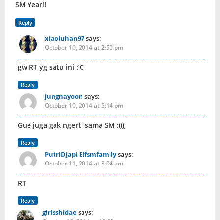
SM Year!!
Reply
xiaoluhan97
says:
October 10, 2014 at 2:50 pm
gw RT yg satu ini :’C
Reply
jungnayoon
says:
October 10, 2014 at 5:14 pm
Gue juga gak ngerti sama SM :(((
Reply
PutriDjapi Elfsmfamily
says:
October 11, 2014 at 3:04 am
RT
Reply
girlsshidae
says: