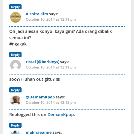
Reply
Aishita Kim
says:
October 10, 2014 at 12:11 pm
Oh jadi alesan konyol kaya gini? Ada orang dibalik
semua ini?
#ngakak
Reply
ristal (@berbieys)
says:
October 10, 2014 at 12:11 pm
soo??? luhan out gitu?!!!!!!
Reply
@DemamKpop
says:
October 10, 2014 at 12:12 pm
Reblogged this on
DemamKpop
.
Reply
maknaeamie
says: