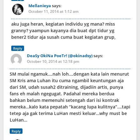
Mellanieya
says:
October 11, 2014 at 1:12 am
aku juga heran, kegiatan individu yg mana? miss
granny? yaampun kayanya dia buat dpt tidur yg
bener2 tidur aja susah cuma buat kegiatan grup,
Reply
DeaSy OkiNa PoeTr! (@okinadsy)
says:
October 10, 2014 at 12:18 pm
SM mulai ngamuk….nah loh….dengan kata lain menurut
SM Kris ama Luhan itu cuma ngambil keuntungan aja
dari SM, udah susah2 ditraining, dijadiin artis, punya
fans eh malah ngegugat. Padahal mereka berdua
bahkan belum memenuhi setengah dari isi kontrak
mereka…kalo kata pepatah “kacang lupa kulitnya”….tapi
tetep aja gak terima LuHan mesti keluar…why must be
LuHan…
Reply