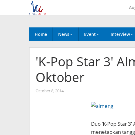
Skip
Au
to
content
Home
News
Event
Interview
'K-Pop Star 3' A
Oktober
by
October 8, 2014
Koreanindo
Duo ‘K-Pop Star 3’
menetapkan tangga