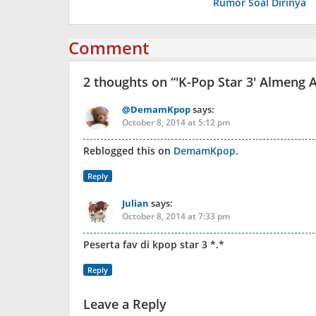
Rumor Soal Dirinya
Comment
2 thoughts on “
'K-Pop Star 3' Almeng
@DemamKpop
says:
October 8, 2014 at 5:12 pm
Reblogged this on
DemamKpop
.
Reply
Julian
says:
October 8, 2014 at 7:33 pm
Peserta fav di kpop star 3 *.*
Reply
Leave a Reply