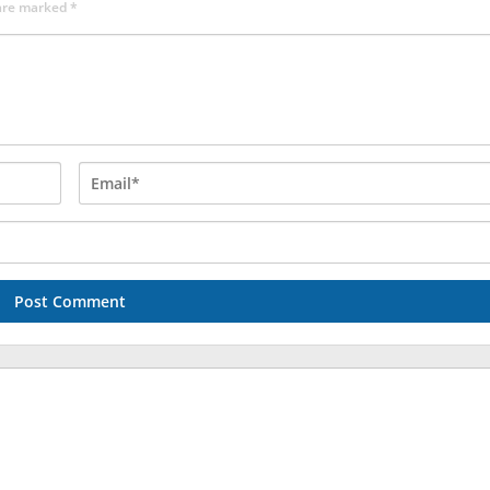
 are marked
*