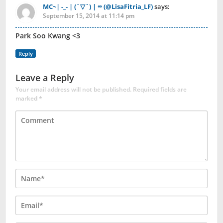
MC~| -_- | (´▽`) | ∞ (@LisaFitria_LF)
says:
September 15, 2014 at 11:14 pm
Park Soo Kwang <3
Reply
Leave a Reply
Your email address will not be published.
Required fields are
marked
*