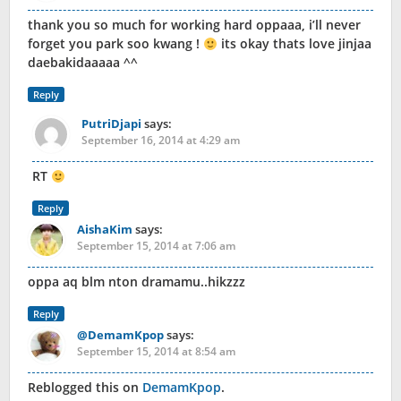
thank you so much for working hard oppaaa, i’ll never
forget you park soo kwang !
its okay thats love jinjaa
daebakidaaaaa ^^
Reply
PutriDjapi
says:
September 16, 2014 at 4:29 am
RT
Reply
AishaKim
says:
September 15, 2014 at 7:06 am
oppa aq blm nton dramamu..hikzzz
Reply
@DemamKpop
says:
September 15, 2014 at 8:54 am
Reblogged this on
DemamKpop
.