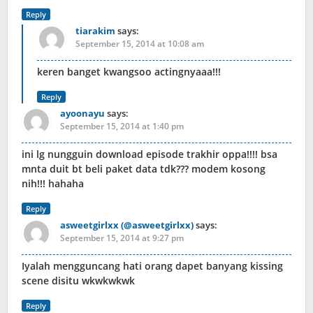
Reply
tiarakim
says:
September 15, 2014 at 10:08 am
keren banget kwangsoo actingnyaaa!!!
Reply
ayoonayu
says:
September 15, 2014 at 1:40 pm
ini lg nungguin download episode trakhir oppa!!!! bsa
mnta duit bt beli paket data tdk??? modem kosong
nih!!! hahaha
Reply
asweetgirlxx (@asweetgirlxx)
says:
September 15, 2014 at 9:27 pm
Iyalah mengguncang hati orang dapet banyang kissing
scene disitu wkwkwkwk
Reply