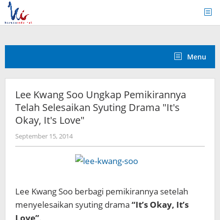
Skip
to
content
Menu
Lee Kwang Soo Ungkap Pemikirannya
Telah Selesaikan Syuting Drama "It's
Okay, It's Love"
by
September 15, 2014
Koreanindo
Lee Kwang Soo berbagi pemikirannya setelah
menyelesaikan syuting drama
“It’s Okay, It’s
Love”
.