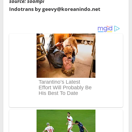
source: soompi
Indotrans by geevy@koreanindo.net