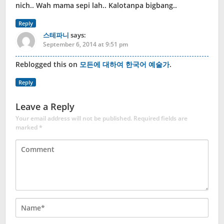
nich.. Wah mama sepi lah.. Kalotanpa bigbang..
Reply
스테파니
says:
September 6, 2014 at 9:51 pm
Reblogged this on
모든에 대하여 한국어 예술가
.
Reply
Leave a Reply
Your email address will not be published.
Required fields are
marked
*