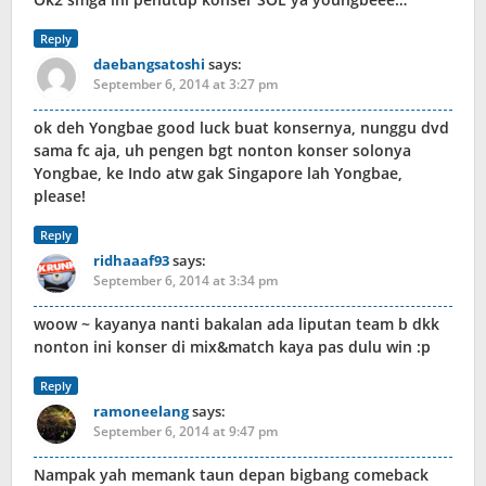
Reply
daebangsatoshi
says:
September 6, 2014 at 3:27 pm
ok deh Yongbae good luck buat konsernya, nunggu dvd
sama fc aja, uh pengen bgt nonton konser solonya
Yongbae, ke Indo atw gak Singapore lah Yongbae,
please!
Reply
ridhaaaf93
says:
September 6, 2014 at 3:34 pm
woow ~ kayanya nanti bakalan ada liputan team b dkk
nonton ini konser di mix&match kaya pas dulu win :p
Reply
ramoneelang
says:
September 6, 2014 at 9:47 pm
Nampak yah memank taun depan bigbang comeback