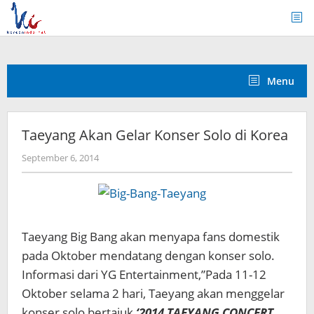
Skip
to
content
Menu
Taeyang Akan Gelar Konser Solo di Korea
by
September 6, 2014
Koreanindo
Taeyang Big Bang akan menyapa fans domestik
pada Oktober mendatang dengan konser solo.
Informasi dari YG Entertainment,”Pada 11-12
Oktober selama 2 hari, Taeyang akan menggelar
konser solo bertajuk
‘2014 TAEYANG CONCERT