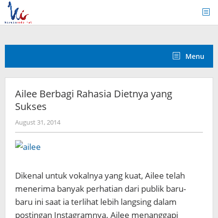
Skip
to
content
Menu
Ailee Berbagi Rahasia Dietnya yang
Sukses
by
August 31, 2014
Koreanindo
Dikenal untuk vokalnya yang kuat, Ailee telah
menerima banyak perhatian dari publik baru-
baru ini saat ia terlihat lebih langsing dalam
postingan Instagramnya. Ailee menanggapi