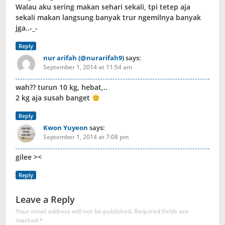
Walau aku sering makan sehari sekali, tpi tetep aja
sekali makan langsung banyak trur ngemilnya banyak
jga..-_-
Reply
nur arifah (@nurarifah9)
says:
September 1, 2014 at 11:54 am
wah?? turun 10 kg, hebat,..
2 kg aja susah banget
Reply
Kwon Yuyeon
says:
September 1, 2014 at 7:08 pm
gilee ><
Reply
Leave a Reply
Your email address will not be published.
Required fields are
marked
*