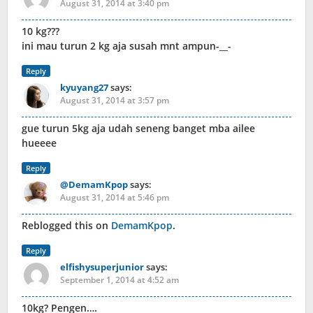
August 31, 2014 at 3:40 pm
10 kg???
ini mau turun 2 kg aja susah mnt ampun-__-
Reply
kyuyang27
says:
August 31, 2014 at 3:57 pm
gue turun 5kg aja udah seneng banget mba ailee
hueeee
Reply
@DemamKpop
says:
August 31, 2014 at 5:46 pm
Reblogged this on
DemamKpop
.
Reply
elfishysuperjunior
says:
September 1, 2014 at 4:52 am
10kg? Pengen….