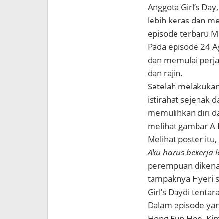
Anggota Girl’s Day
lebih keras dan me
episode terbaru M
Pada episode 24 A
dan memulai perja
dan rajin.
Setelah melakukan
istirahat sejenak
memulihkan diri da
melihat gambar A P
Melihat poster itu,
Aku harus bekerja l
perempuan dikenal 
tampaknya Hyeri se
Girl’s Daydi tentara
Dalam episode yang
Hong Eun Hee, Kim