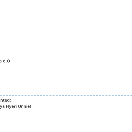
p o.O
nted:
a Hyeri Unnie!