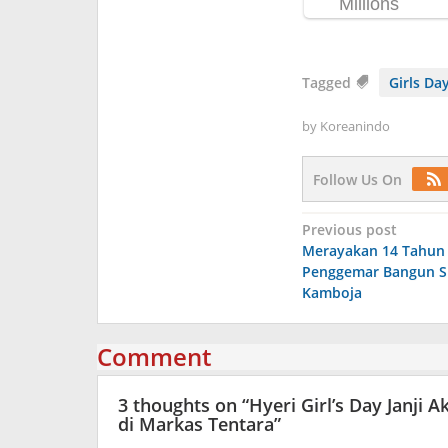
Tagged
Girls Da
by
Koreanindo
Follow Us On
Post
Previous post
Merayakan 14 Tahun
navigation
Penggemar Bangun S
Kamboja
Comment
3 thoughts on “
Hyeri Girl’s Day Janji 
di Markas Tentara
”