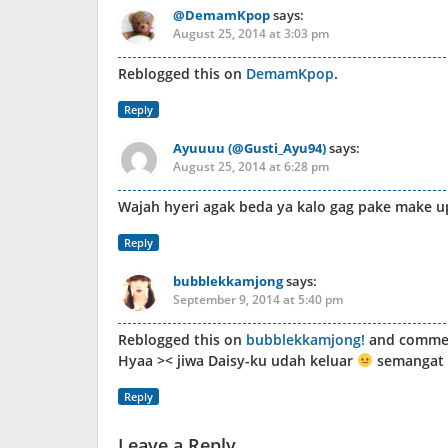
@DemamKpop
says:
August 25, 2014 at 3:03 pm
Reblogged this on
DemamKpop
.
Reply
Ayuuuu (@Gusti_Ayu94)
says:
August 25, 2014 at 6:28 pm
Wajah hyeri agak beda ya kalo gag pake make u
Reply
bubblekkamjong
says:
September 9, 2014 at 5:40 pm
Reblogged this on
bubblekkamjong!
and comme
Hyaa >< jiwa Daisy-ku udah keluar
semangat y
Reply
Leave a Reply