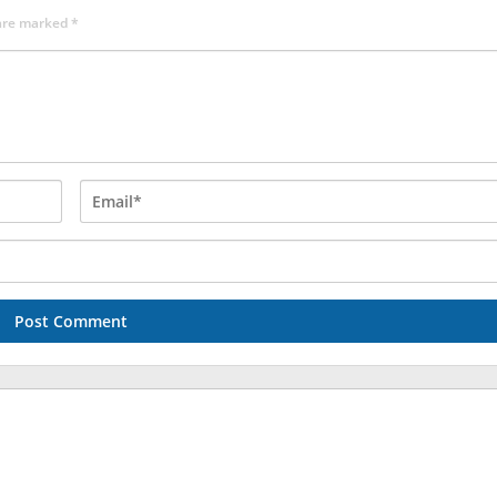
 are marked
*