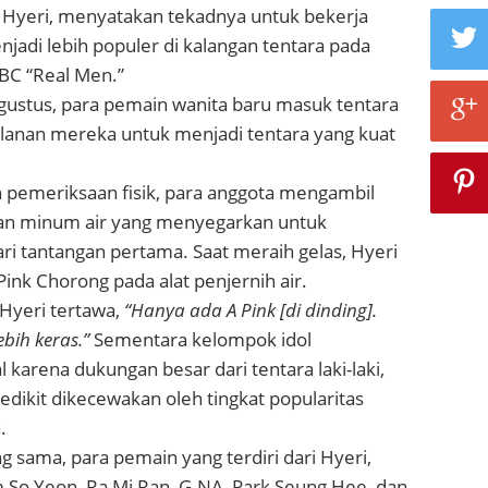
, Hyeri, menyatakan tekadnya untuk bekerja
njadi lebih populer di kalangan tentara pada
BC “Real Men.”
gustus, para pemain wanita baru masuk tentara
lanan mereka untuk menjadi tentara yang kuat
 pemeriksaan fisik, para anggota mengambil
 dan minum air yang menyegarkan untuk
ri tantangan pertama. Saat meraih gelas, Hyeri
ink Chorong pada alat penjernih air.
 Hyeri tertawa,
“Hanya ada A Pink [di dinding].
ebih keras.”
Sementara kelompok idol
karena dukungan besar dari tentara laki-laki,
dikit dikecewakan oleh tingkat popularitas
.
 sama, para pemain yang terdiri dari Hyeri,
 So Yeon, Ra Mi Ran, G.NA, Park Seung Hee, dan