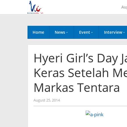
Skip
Au
to
content
Home
News
Event
Interview
Hyeri Girl’s Day 
Keras Setelah Me
Markas Tentara
by
August 25, 2014
Koreanindo