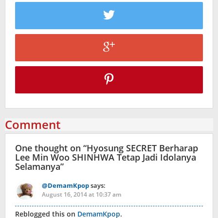
Comment
One thought on “
Hyosung SECRET Berharap
Lee Min Woo SHINHWA Tetap Jadi Idolanya
Selamanya
”
@DemamKpop
says:
August 16, 2014 at 10:37 am
Reblogged this on
DemamKpop
.