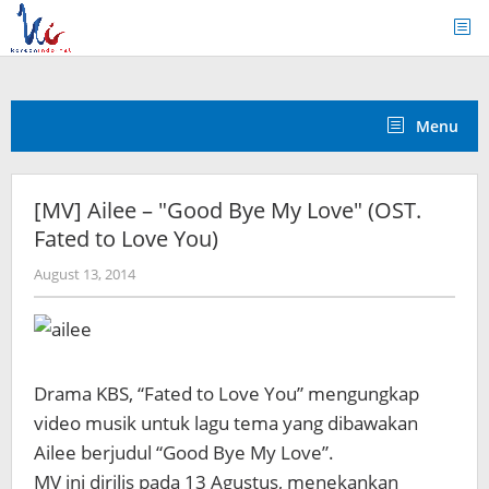
Skip
to
content
Menu
[MV] Ailee – "Good Bye My Love" (OST.
Fated to Love You)
by
August 13, 2014
Koreanindo
Drama KBS, “Fated to Love You” mengungkap
video musik untuk lagu tema yang dibawakan
Ailee berjudul “Good Bye My Love”.
MV ini dirilis pada 13 Agustus, menekankan