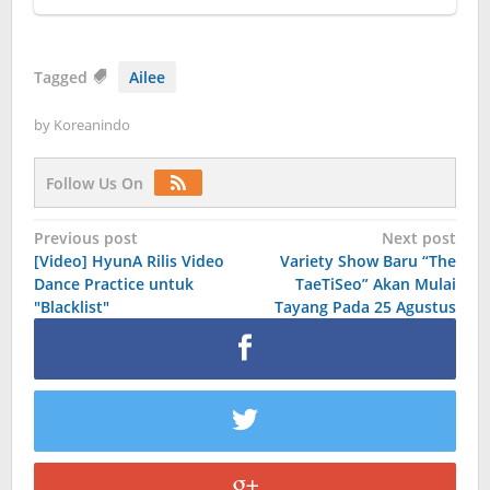
Tagged
Ailee
by
Koreanindo
Follow Us On
Post
Previous post
Next post
[Video] HyunA Rilis Video
Variety Show Baru “The
navigation
Dance Practice untuk
TaeTiSeo” Akan Mulai
"Blacklist"
Tayang Pada 25 Agustus