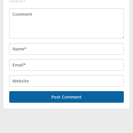
marked
*