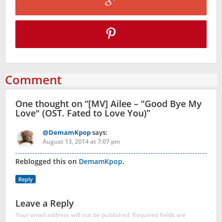
Comment
One thought on “
[MV] Ailee – "Good Bye My
Love" (OST. Fated to Love You)
”
@DemamKpop
says:
August 13, 2014 at 7:07 pm
Reblogged this on
DemamKpop
.
Reply
Leave a Reply
Your email address will not be published.
Required fields are