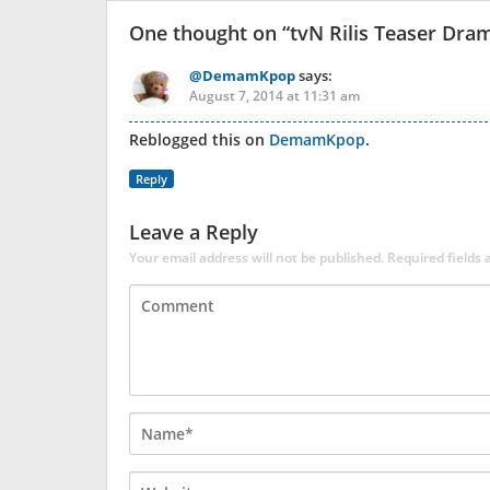
One thought on “
tvN Rilis Teaser Dra
@DemamKpop
says:
August 7, 2014 at 11:31 am
Reblogged this on
DemamKpop
.
Reply
Leave a Reply
Your email address will not be published.
Required fields