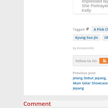
Tagged
A Pink 
Kyung Soo Jin
Oh
by
Koreanindo
Follow Us On
Post
Previous post
Jelang Debut Jepang
navigation
Akan Gelar Showcase
Jepang
Comment