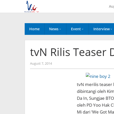
Skip
Au
to
content
Home
News
Event
Interview
tvN Rilis Teaser
by
August 7, 2014
Koreanindo
tvN merilis teaser
dibintangi oleh Ki
Da In, Sungjae BTOB
oleh PD Yoo Hak Ch
Mi dari ‘We Got Ma