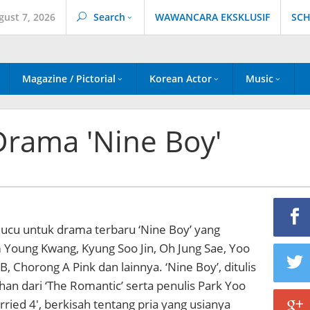
gust 7, 2026
Search
WAWANCARA EKSKLUSIF
SCH
Magazine / Pictorial
Korean Actor
Music
 Drama 'Nine Boy'
 lucu untuk drama terbaru ‘Nine Boy’ yang
m Young Kwang, Kyung Soo Jin, Oh Jung Sae, Yoo
, Chorong A Pink dan lainnya. ‘Nine Boy’, ditulis
an dari ‘The Romantic’ serta penulis Park Yoo
rried 4′, berkisah tentang pria yang usianya