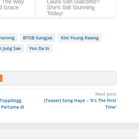
Chorong
BTOB Sungjae
Kim Young Kwang
 Jung Sae
Yoo Da In
Next post
, ToppDogg
[Teaser] Song Haye – 'It's The First
 Pertama di
Time'