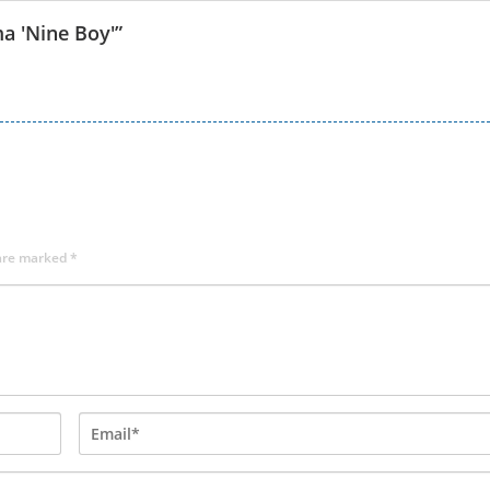
ma 'Nine Boy'
”
 are marked
*